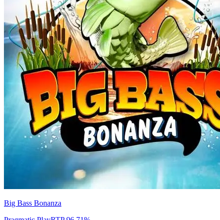
Big Bass Bonanza
Pragmatic Play
RTP
96.71
%