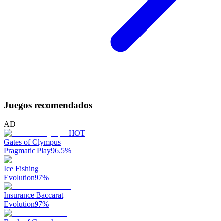
Juegos recomendados
AD
HOT
Gates of Olympus
Pragmatic Play
96.5
%
Ice Fishing
Evolution
97
%
Insurance Baccarat
Evolution
97
%