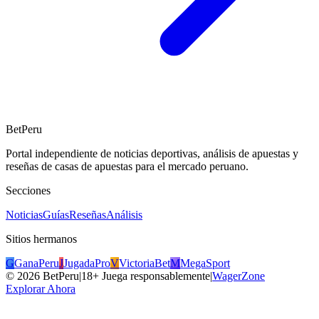
BetPeru
Portal independiente de noticias deportivas, análisis de apuestas y
reseñas de casas de apuestas para el mercado peruano.
Secciones
Noticias
Guías
Reseñas
Análisis
Sitios hermanos
G
GanaPeru
J
JugadaPro
V
VictoriaBet
M
MegaSport
©
2026
BetPeru
|
18+ Juega responsablemente
|
WagerZone
Explorar Ahora