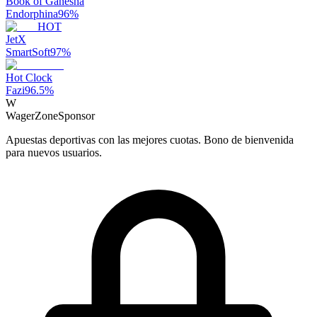
Book of Ganesha
Endorphina
96
%
HOT
JetX
SmartSoft
97
%
Hot Clock
Fazi
96.5
%
W
WagerZone
Sponsor
Apuestas deportivas con las mejores cuotas. Bono de bienvenida
para nuevos usuarios.