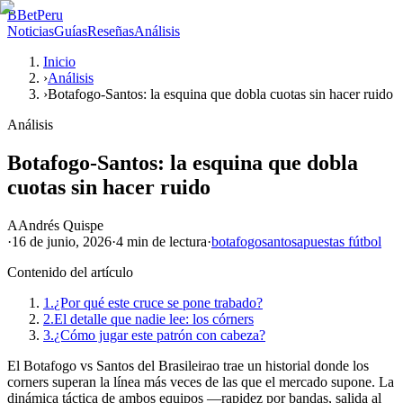
B
BetPeru
Noticias
Guías
Reseñas
Análisis
Inicio
›
Análisis
›
Botafogo-Santos: la esquina que dobla cuotas sin hacer ruido
Análisis
Botafogo-Santos: la esquina que dobla
cuotas sin hacer ruido
A
Andrés Quispe
·
16 de junio, 2026
·
4 min
de lectura
·
botafogo
santos
apuestas fútbol
Contenido del artículo
1.
¿Por qué este cruce se pone trabado?
2.
El detalle que nadie lee: los córners
3.
¿Cómo jugar este patrón con cabeza?
El Botafogo vs Santos del Brasileirao trae un historial donde los
corners superan la línea más veces de las que el mercado supone. La
dinámica táctica de ambos equipos —rapidez por bandas, salida al