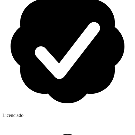
Licenciado