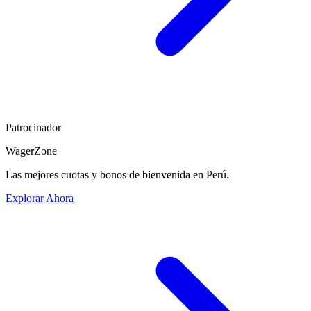
Patrocinador
WagerZone
Las mejores cuotas y bonos de bienvenida en Perú.
Explorar Ahora