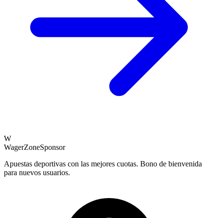
W
WagerZone
Sponsor
Apuestas deportivas con las mejores cuotas. Bono de bienvenida
para nuevos usuarios.