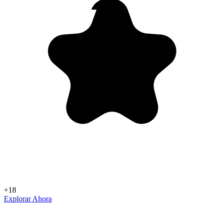
+18
Explorar Ahora