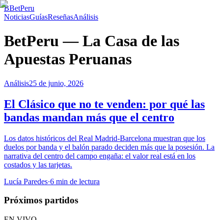
B
BetPeru
Noticias
Guías
Reseñas
Análisis
BetPeru
—
La Casa de las
Apuestas Peruanas
Análisis
25 de junio, 2026
El Clásico que no te venden: por qué las
bandas mandan más que el centro
Los datos históricos del Real Madrid-Barcelona muestran que los
duelos por banda y el balón parado deciden más que la posesión. La
narrativa del centro del campo engaña: el valor real está en los
costados y las tarjetas.
Lucía Paredes
·
6 min
de lectura
Próximos partidos
EN VIVO