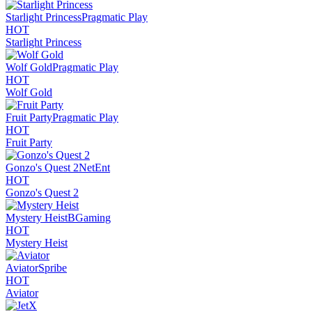
Starlight Princess
Pragmatic Play
HOT
Starlight Princess
Wolf Gold
Pragmatic Play
HOT
Wolf Gold
Fruit Party
Pragmatic Play
HOT
Fruit Party
Gonzo's Quest 2
NetEnt
HOT
Gonzo's Quest 2
Mystery Heist
BGaming
HOT
Mystery Heist
Aviator
Spribe
HOT
Aviator