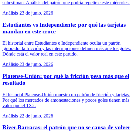
subestiman. Análisis del patrón que podría repetirse este miércoles.
Análisis
·
23 de junio, 2026
Estudiantes vs Independiente: por qué las tarjetas
mandan en este cruce
El historial entre Estudiantes e Independiente oculta un patrón
ignorado: la fricción y las interrupciones definen más que los goles.
Dónde está el valor real en este partido.
Análisis
·
23 de junio, 2026
Platense-Unión: por qué la fricción pesa más que el
resultado
El historial Platense-Unión muestra un patrón de fricción y tarjetas.
Por qué los mercados de amonestaciones y pocos goles tienen más
valor que el 1X2.
Análisis
·
22 de junio, 2026
River-Barracas: el patrón que no se cansa de volver