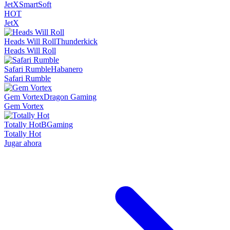
JetX
SmartSoft
HOT
JetX
Heads Will Roll
Thunderkick
Heads Will Roll
Safari Rumble
Habanero
Safari Rumble
Gem Vortex
Dragon Gaming
Gem Vortex
Totally Hot
BGaming
Totally Hot
Jugar ahora