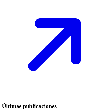
Últimas publicaciones