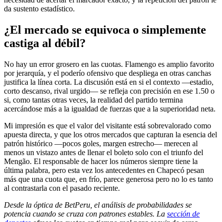
da sustento estadístico.
¿El mercado se equivoca o simplemente
castiga al débil?
No hay un error grosero en las cuotas. Flamengo es amplio favorito
por jerarquía, y el poderío ofensivo que despliega en otras canchas
justifica la línea corta. La discusión está en si el contexto —estadio,
corto descanso, rival urgido— se refleja con precisión en ese 1.50 o
si, como tantas otras veces, la realidad del partido termina
acercándose más a la igualdad de fuerzas que a la superioridad neta.
Mi impresión es que el valor del visitante está sobrevalorado como
apuesta directa, y que los otros mercados que capturan la esencia del
patrón histórico —pocos goles, margen estrecho— merecen al
menos un vistazo antes de llenar el boleto solo con el triunfo del
Mengão. El responsable de hacer los números siempre tiene la
última palabra, pero esta vez los antecedentes en Chapecó pesan
más que una cuota que, en frío, parece generosa pero no lo es tanto
al contrastarla con el pasado reciente.
Desde la óptica de BetPeru, el análisis de probabilidades se
potencia cuando se cruza con patrones estables. La
sección de