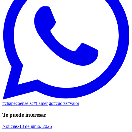
#
chapecoense-sc
#
flamengo
#
cuotas
#
valor
Te puede interesar
Noticias
·
13 de junio, 2026