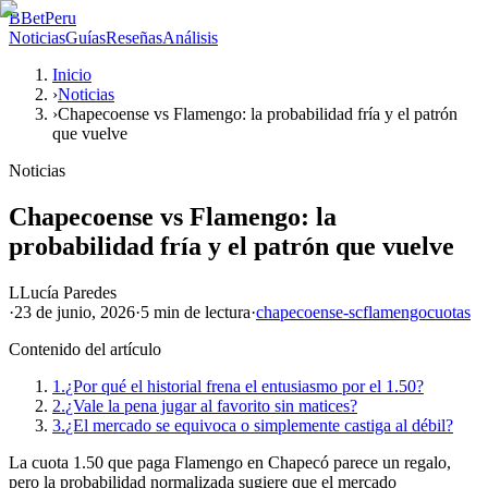
B
BetPeru
Noticias
Guías
Reseñas
Análisis
Inicio
›
Noticias
›
Chapecoense vs Flamengo: la probabilidad fría y el patrón
que vuelve
Noticias
Chapecoense vs Flamengo: la
probabilidad fría y el patrón que vuelve
L
Lucía Paredes
·
23 de junio, 2026
·
5 min
de lectura
·
chapecoense-sc
flamengo
cuotas
Contenido del artículo
1.
¿Por qué el historial frena el entusiasmo por el 1.50?
2.
¿Vale la pena jugar al favorito sin matices?
3.
¿El mercado se equivoca o simplemente castiga al débil?
La cuota 1.50 que paga Flamengo en Chapecó parece un regalo,
pero la probabilidad normalizada sugiere que el mercado