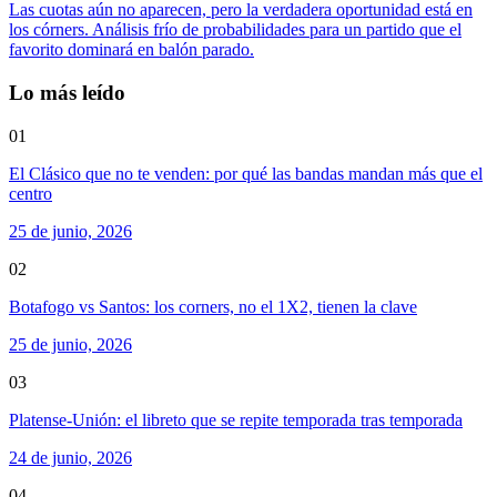
Las cuotas aún no aparecen, pero la verdadera oportunidad está en
los córners. Análisis frío de probabilidades para un partido que el
favorito dominará en balón parado.
Lo más leído
01
El Clásico que no te venden: por qué las bandas mandan más que el
centro
25 de junio, 2026
02
Botafogo vs Santos: los corners, no el 1X2, tienen la clave
25 de junio, 2026
03
Platense-Unión: el libreto que se repite temporada tras temporada
24 de junio, 2026
04