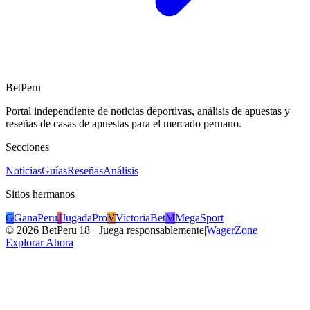
BetPeru
Portal independiente de noticias deportivas, análisis de apuestas y
reseñas de casas de apuestas para el mercado peruano.
Secciones
Noticias
Guías
Reseñas
Análisis
Sitios hermanos
G
GanaPeru
J
JugadaPro
V
VictoriaBet
M
MegaSport
©
2026
BetPeru
|
18+ Juega responsablemente
|
WagerZone
Explorar Ahora