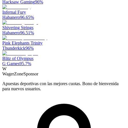
Hacksaw Gaming
96
%
Infernal Fury
Habanero
96.65
%
Shivering Strings
Habanero
96.51
%
Pink Elephants Trinity
Thunderkick
96
%
Blitz of Olympus
G Games
95.7
%
W
WagerZone
Sponsor
Apuestas deportivas con las mejores cuotas. Bono de bienvenida
para nuevos usuarios.