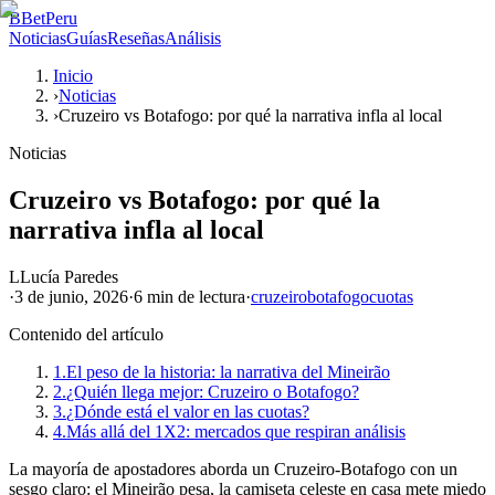
B
BetPeru
Noticias
Guías
Reseñas
Análisis
Inicio
›
Noticias
›
Cruzeiro vs Botafogo: por qué la narrativa infla al local
Noticias
Cruzeiro vs Botafogo: por qué la
narrativa infla al local
L
Lucía Paredes
·
3 de junio, 2026
·
6 min
de lectura
·
cruzeiro
botafogo
cuotas
Contenido del artículo
1.
El peso de la historia: la narrativa del Mineirão
2.
¿Quién llega mejor: Cruzeiro o Botafogo?
3.
¿Dónde está el valor en las cuotas?
4.
Más allá del 1X2: mercados que respiran análisis
La mayoría de apostadores aborda un Cruzeiro-Botafogo con un
sesgo claro: el Mineirão pesa, la camiseta celeste en casa mete miedo