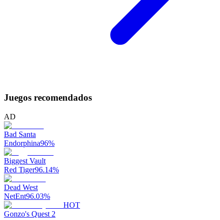
Juegos recomendados
AD
Bad Santa
Endorphina
96
%
Biggest Vault
Red Tiger
96.14
%
Dead West
NetEnt
96.03
%
HOT
Gonzo's Quest 2