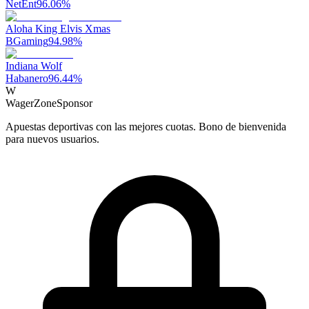
NetEnt
96.06
%
Aloha King Elvis Xmas
BGaming
94.98
%
Indiana Wolf
Habanero
96.44
%
W
WagerZone
Sponsor
Apuestas deportivas con las mejores cuotas. Bono de bienvenida
para nuevos usuarios.