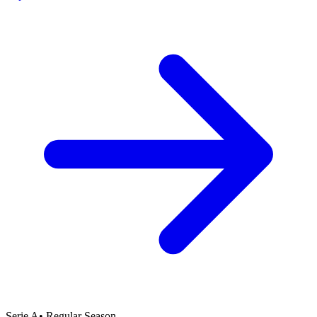
Serie A
•
Regular Season