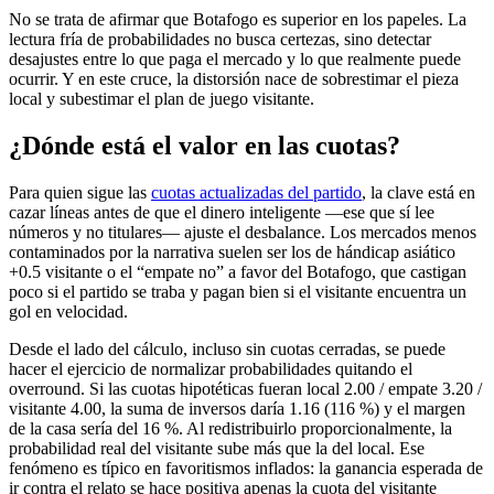
No se trata de afirmar que Botafogo es superior en los papeles. La
lectura fría de probabilidades no busca certezas, sino detectar
desajustes entre lo que paga el mercado y lo que realmente puede
ocurrir. Y en este cruce, la distorsión nace de sobrestimar el pieza
local y subestimar el plan de juego visitante.
¿Dónde está el valor en las cuotas?
Para quien sigue las
cuotas actualizadas del partido
, la clave está en
cazar líneas antes de que el dinero inteligente —ese que sí lee
números y no titulares— ajuste el desbalance. Los mercados menos
contaminados por la narrativa suelen ser los de hándicap asiático
+0.5 visitante o el “empate no” a favor del Botafogo, que castigan
poco si el partido se traba y pagan bien si el visitante encuentra un
gol en velocidad.
Desde el lado del cálculo, incluso sin cuotas cerradas, se puede
hacer el ejercicio de normalizar probabilidades quitando el
overround. Si las cuotas hipotéticas fueran local 2.00 / empate 3.20 /
visitante 4.00, la suma de inversos daría 1.16 (116 %) y el margen
de la casa sería del 16 %. Al redistribuirlo proporcionalmente, la
probabilidad real del visitante sube más que la del local. Ese
fenómeno es típico en favoritismos inflados: la ganancia esperada de
ir contra el relato se hace positiva apenas la cuota del visitante