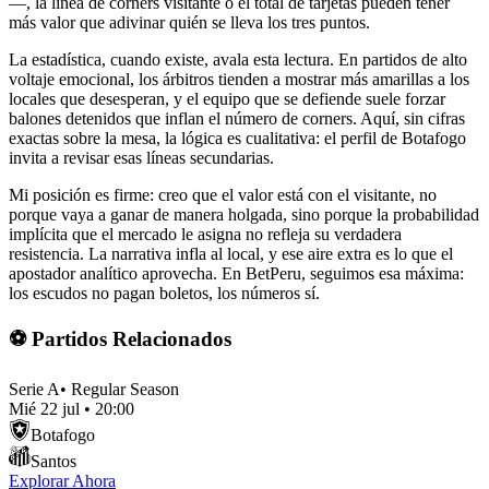
—, la línea de córners visitante o el total de tarjetas pueden tener
más valor que adivinar quién se lleva los tres puntos.
La estadística, cuando existe, avala esta lectura. En partidos de alto
voltaje emocional, los árbitros tienden a mostrar más amarillas a los
locales que desesperan, y el equipo que se defiende suele forzar
balones detenidos que inflan el número de corners. Aquí, sin cifras
exactas sobre la mesa, la lógica es cualitativa: el perfil de Botafogo
invita a revisar esas líneas secundarias.
Mi posición es firme: creo que el valor está con el visitante, no
porque vaya a ganar de manera holgada, sino porque la probabilidad
implícita que el mercado le asigna no refleja su verdadera
resistencia. La narrativa infla al local, y ese aire extra es lo que el
apostador analítico aprovecha. En BetPeru, seguimos esa máxima:
los escudos no pagan boletos, los números sí.
⚽ Partidos Relacionados
Serie A
•
Regular Season
Mié 22 jul
•
20:00
Botafogo
Santos
Explorar Ahora