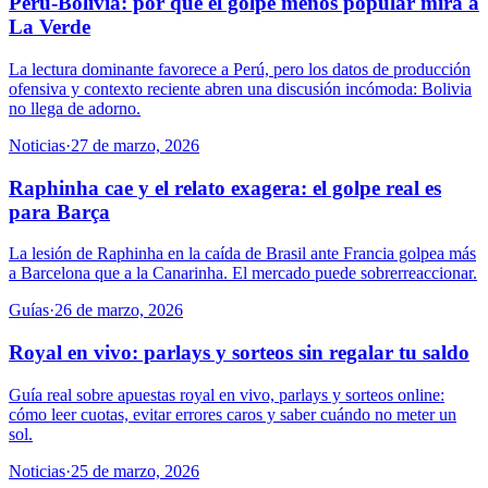
Perú-Bolivia: por qué el golpe menos popular mira a
La Verde
La lectura dominante favorece a Perú, pero los datos de producción
ofensiva y contexto reciente abren una discusión incómoda: Bolivia
no llega de adorno.
Noticias
·
27 de marzo, 2026
Raphinha cae y el relato exagera: el golpe real es
para Barça
La lesión de Raphinha en la caída de Brasil ante Francia golpea más
a Barcelona que a la Canarinha. El mercado puede sobrerreaccionar.
Guías
·
26 de marzo, 2026
Royal en vivo: parlays y sorteos sin regalar tu saldo
Guía real sobre apuestas royal en vivo, parlays y sorteos online:
cómo leer cuotas, evitar errores caros y saber cuándo no meter un
sol.
Noticias
·
25 de marzo, 2026