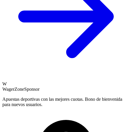
W
WagerZone
Sponsor
Apuestas deportivas con las mejores cuotas. Bono de bienvenida
para nuevos usuarios.