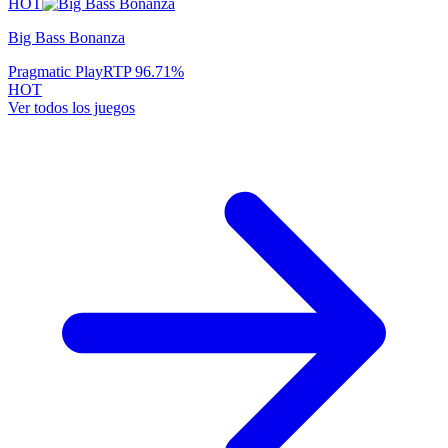
HOT
Big Bass Bonanza
Pragmatic Play
RTP
96.71
%
HOT
Ver todos los juegos