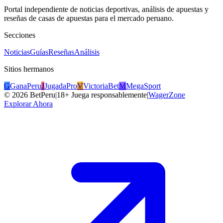
Portal independiente de noticias deportivas, análisis de apuestas y
reseñas de casas de apuestas para el mercado peruano.
Secciones
Noticias
Guías
Reseñas
Análisis
Sitios hermanos
G
GanaPeru
J
JugadaPro
V
VictoriaBet
M
MegaSport
©
2026
BetPeru
|
18+ Juega responsablemente
|
WagerZone
Explorar Ahora