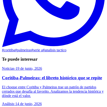
#
coritiba
#
palmeiras
#
serie a
#
analisis tactico
Te puede interesar
Noticias
·
19 de junio, 2026
Coritiba-Palmeiras: el libreto histórico que se repite
El choque entre Coritiba y Palmeiras trae un patrón de partidos
cerrados que desafía al favorito. Analizamos la tendencia histórica y
dónde está el valor.
Análisis
·
14 de junio, 2026