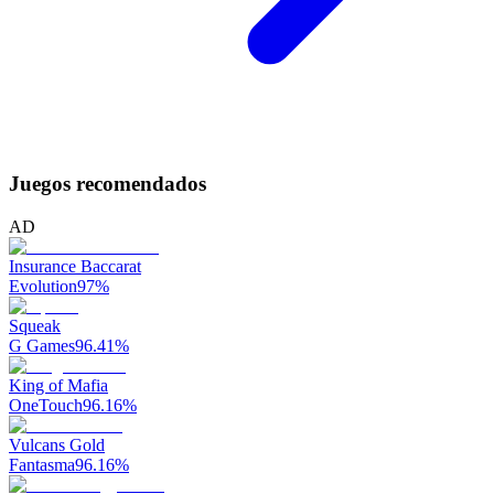
Juegos recomendados
AD
Insurance Baccarat
Evolution
97
%
Squeak
G Games
96.41
%
King of Mafia
OneTouch
96.16
%
Vulcans Gold
Fantasma
96.16
%