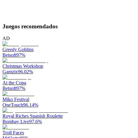
Juegos recomendados
AD
Greedy Goblins
Betsoft
97
%
Christmas Workshop
Gamzix
96.02
%
At the Copa
Betsoft
97
%
Miko Festival
OneTouch
96.14
%
Royal Riches Spanish Roulette
Bombay Live
97.6
%
Troll Faces