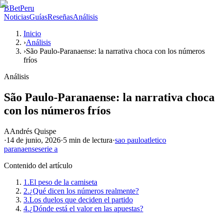
B
BetPeru
Noticias
Guías
Reseñas
Análisis
Inicio
›
Análisis
›
São Paulo-Paranaense: la narrativa choca con los números
fríos
Análisis
São Paulo-Paranaense: la narrativa choca
con los números fríos
A
Andrés Quispe
·
14 de junio, 2026
·
5 min
de lectura
·
sao paulo
atletico
paranaense
serie a
Contenido del artículo
1.
El peso de la camiseta
2.
¿Qué dicen los números realmente?
3.
Los duelos que deciden el partido
4.
¿Dónde está el valor en las apuestas?