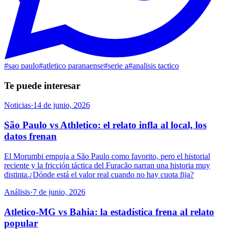
#
sao paulo
#
atletico paranaense
#
serie a
#
analisis tactico
Te puede interesar
Noticias
·
14 de junio, 2026
São Paulo vs Athletico: el relato infla al local, los
datos frenan
El Morumbi empuja a São Paulo como favorito, pero el historial
reciente y la fricción táctica del Furacão narran una historia muy
distinta.¿Dónde está el valor real cuando no hay cuota fija?
Análisis
·
7 de junio, 2026
Atletico-MG vs Bahia: la estadística frena al relato
popular