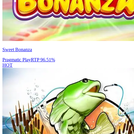
Sweet Bonanza
Pragmatic Play
RTP
96.51
%
HOT