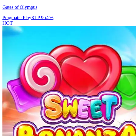
Gates of Olympus
Pragmatic Play
RTP
96.5
%
HOT