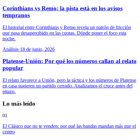
Corinthians vs Remo: la pista está en los avisos
tempranos
El historial entre Corinthians y Remo revela un patrón de fricción
que pasa desapercibido en las cuotas. Dónde poner el foco esta
noche.
Análisis
·
18 de junio, 2026
Platense-Unión: Por qué los números callan al relato
popular
El relato favorece a Unión, pero la táctica y los números de Platense
en casa sugieren un partido cerrado. Analizamos el cruce antes del
pitazo.
Lo más leído
01
El Clásico que no te venden: por qué las bandas mandan más que el
centro