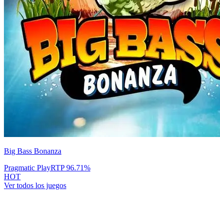
Big Bass Bonanza
Pragmatic Play
RTP
96.71
%
HOT
Ver todos los juegos