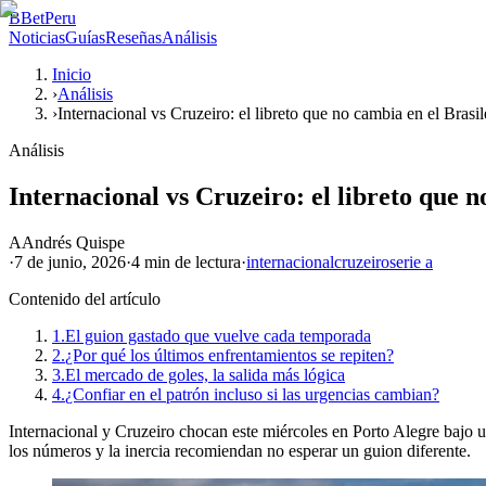
B
BetPeru
Noticias
Guías
Reseñas
Análisis
Inicio
›
Análisis
›
Internacional vs Cruzeiro: el libreto que no cambia en el Brasil
Análisis
Internacional vs Cruzeiro: el libreto que n
A
Andrés Quispe
·
7 de junio, 2026
·
4 min
de lectura
·
internacional
cruzeiro
serie a
Contenido del artículo
1.
El guion gastado que vuelve cada temporada
2.
¿Por qué los últimos enfrentamientos se repiten?
3.
El mercado de goles, la salida más lógica
4.
¿Confiar en el patrón incluso si las urgencias cambian?
Internacional y Cruzeiro chocan este miércoles en Porto Alegre bajo un
los números y la inercia recomiendan no esperar un guion diferente.