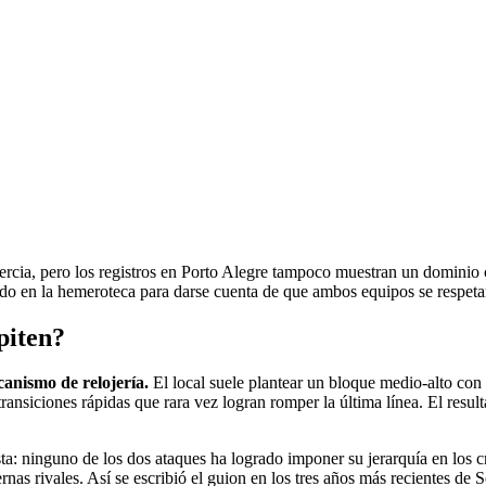
nercia, pero los registros en Porto Alegre tampoco muestran un dominio cl
ado en la hemeroteca para darse cuenta de que ambos equipos se respeta
piten?
anismo de relojería.
El local suele plantear un bloque medio-alto con d
ansiciones rápidas que rara vez logran romper la última línea. El resul
sta: ninguno de los dos ataques ha logrado imponer su jerarquía en los cr
rnas rivales. Así se escribió el guion en los tres años más recientes de 