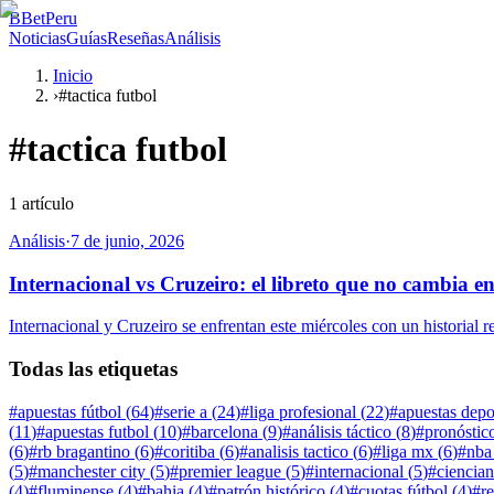
B
BetPeru
Noticias
Guías
Reseñas
Análisis
Inicio
›
#tactica futbol
#
tactica futbol
1
artículo
Análisis
·
7 de junio, 2026
Internacional vs Cruzeiro: el libreto que no cambia en
Internacional y Cruzeiro se enfrentan este miércoles con un historial r
Todas las etiquetas
#
apuestas fútbol
(
64
)
#
serie a
(
24
)
#
liga profesional
(
22
)
#
apuestas depo
(
11
)
#
apuestas futbol
(
10
)
#
barcelona
(
9
)
#
análisis táctico
(
8
)
#
pronóstic
(
6
)
#
rb bragantino
(
6
)
#
coritiba
(
6
)
#
analisis tactico
(
6
)
#
liga mx
(
6
)
#
nba
(
5
)
#
manchester city
(
5
)
#
premier league
(
5
)
#
internacional
(
5
)
#
ciencia
(
4
)
#
fluminense
(
4
)
#
bahia
(
4
)
#
patrón histórico
(
4
)
#
cuotas fútbol
(
4
)
#
r