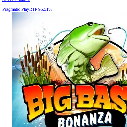
Pragmatic Play
RTP
96.51
%