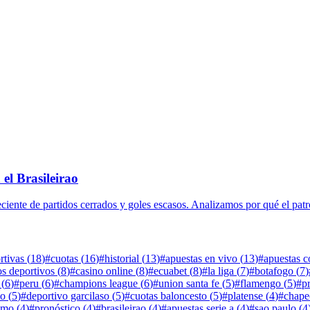
 el Brasileirao
eciente de partidos cerrados y goles escasos. Analizamos por qué el patr
rtivas
(
18
)
#
cuotas
(
16
)
#
historial
(
13
)
#
apuestas en vivo
(
13
)
#
apuestas c
os deportivos
(
8
)
#
casino online
(
8
)
#
ecuabet
(
8
)
#
la liga
(
7
)
#
botafogo
(
7
)
(
6
)
#
peru
(
6
)
#
champions league
(
6
)
#
union santa fe
(
5
)
#
flamengo
(
5
)
#
p
no
(
5
)
#
deportivo garcilaso
(
5
)
#
cuotas baloncesto
(
5
)
#
platense
(
4
)
#
chape
emo
(
4
)
#
pronóstico
(
4
)
#
brasileirao
(
4
)
#
apuestas serie a
(
4
)
#
sao paulo
(
4