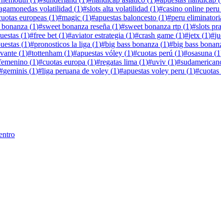
ragamonedas volatilidad
(
1
)
#
slots alta volatilidad
(
1
)
#
casino online peru
cuotas europeas
(
1
)
#
magic
(
1
)
#
apuestas baloncesto
(
1
)
#
peru eliminatori
 bonanza
(
1
)
#
sweet bonanza reseña
(
1
)
#
sweet bonanza rtp
(
1
)
#
slots pr
puestas
(
1
)
#
free bet
(
1
)
#
aviator estrategia
(
1
)
#
crash game
(
1
)
#
jetx
(
1
)
#
ju
puestas
(
1
)
#
pronosticos la liga
(
1
)
#
big bass bonanza
(
1
)
#
big bass bonan
evante
(
1
)
#
tottenham
(
1
)
#
apuestas vóley
(
1
)
#
cuotas perú
(
1
)
#
osasuna
(
1
 femenino
(
1
)
#
cuotas europa
(
1
)
#
regatas lima
(
1
)
#
uviv
(
1
)
#
sudamericano
#
geminis
(
1
)
#
liga peruana de voley
(
1
)
#
apuestas voley peru
(
1
)
#
cuotas
entro