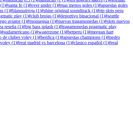
(
1
)
#
santa fe
(
1
)
#
over under
(
1
)
#
mas menos goles
(
1
)
#
apuestas goles
as
(
1
)
#
blanquirroja
(
1
)
#
shine original soundtrack
(
1
)
#
rtp slots peru
agmatic play
(
1
)
#
club brujas
(
1
)
#
deportivo binacional
(
1
)
#
seattle
ego aviator
(
1
)
#
moquegua
(
1
)
#
nuevas tragamonedas
(
1
)
#
slots nuevos
za reseña
(
1
)
#
big bass splash
(
1
)
#
tragamonedas pragmatic play
)
#
sudamericano
(
1
)
#
wagerzone
(
1
)
#
betperu
(
1
)
#
meegan hart
 de clubes voley
(
1
)
#
benfica
(
1
)
#
apuestas champions
(
1
)
#
pedro
 voley
(
1
)
#
real madrid vs barcelona
(
1
)
#
clasico español
(
1
)
#
real