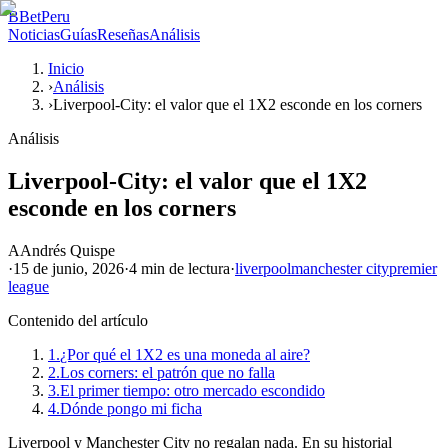
B
BetPeru
Noticias
Guías
Reseñas
Análisis
Inicio
›
Análisis
›
Liverpool-City: el valor que el 1X2 esconde en los corners
Análisis
Liverpool-City: el valor que el 1X2
esconde en los corners
A
Andrés Quispe
·
15 de junio, 2026
·
4 min
de lectura
·
liverpool
manchester city
premier
league
Contenido del artículo
1.
¿Por qué el 1X2 es una moneda al aire?
2.
Los corners: el patrón que no falla
3.
El primer tiempo: otro mercado escondido
4.
Dónde pongo mi ficha
Liverpool y Manchester City no regalan nada. En su historial