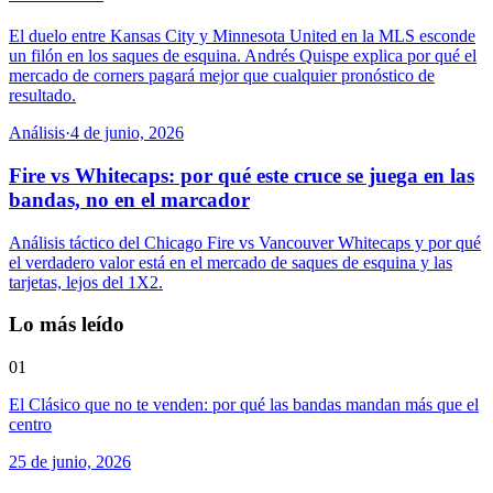
El duelo entre Kansas City y Minnesota United en la MLS esconde
un filón en los saques de esquina. Andrés Quispe explica por qué el
mercado de corners pagará mejor que cualquier pronóstico de
resultado.
Análisis
·
4 de junio, 2026
Fire vs Whitecaps: por qué este cruce se juega en las
bandas, no en el marcador
Análisis táctico del Chicago Fire vs Vancouver Whitecaps y por qué
el verdadero valor está en el mercado de saques de esquina y las
tarjetas, lejos del 1X2.
Lo más leído
01
El Clásico que no te venden: por qué las bandas mandan más que el
centro
25 de junio, 2026