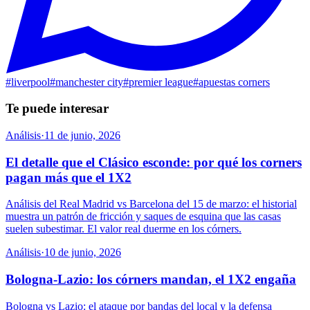
#
liverpool
#
manchester city
#
premier league
#
apuestas corners
Te puede interesar
Análisis
·
11 de junio, 2026
El detalle que el Clásico esconde: por qué los corners
pagan más que el 1X2
Análisis del Real Madrid vs Barcelona del 15 de marzo: el historial
muestra un patrón de fricción y saques de esquina que las casas
suelen subestimar. El valor real duerme en los córners.
Análisis
·
10 de junio, 2026
Bologna-Lazio: los córners mandan, el 1X2 engaña
Bologna vs Lazio: el ataque por bandas del local y la defensa