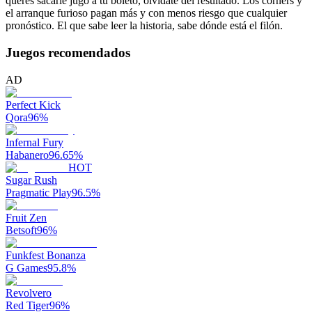
querés sacarle jugo a tu boleto, olvidate del resultado. Los corners y
el arranque furioso pagan más y con menos riesgo que cualquier
pronóstico. El que sabe leer la historia, sabe dónde está el filón.
Juegos recomendados
AD
Perfect Kick
Qora
96
%
Infernal Fury
Habanero
96.65
%
HOT
Sugar Rush
Pragmatic Play
96.5
%
Fruit Zen
Betsoft
96
%
Funkfest Bonanza
G Games
95.8
%
Revolvero
Red Tiger
96
%