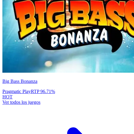
Big Bass Bonanza
Pragmatic Play
RTP
96.71
%
HOT
Ver todos los juegos