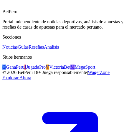
BetPeru
Portal independiente de noticias deportivas, análisis de apuestas y
reseñas de casas de apuestas para el mercado peruano.
Secciones
Noticias
Guías
Reseñas
Análisis
Sitios hermanos
G
GanaPeru
J
JugadaPro
V
VictoriaBet
M
MegaSport
©
2026
BetPeru
|
18+ Juega responsablemente
|
WagerZone
Explorar Ahora