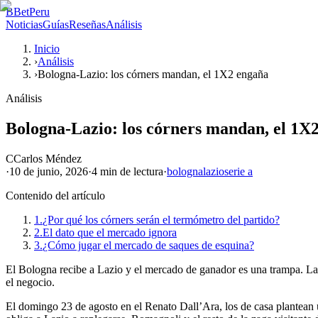
B
BetPeru
Noticias
Guías
Reseñas
Análisis
Inicio
›
Análisis
›
Bologna-Lazio: los córners mandan, el 1X2 engaña
Análisis
Bologna-Lazio: los córners mandan, el 1X
C
Carlos Méndez
·
10 de junio, 2026
·
4 min
de lectura
·
bologna
lazio
serie a
Contenido del artículo
1.
¿Por qué los córners serán el termómetro del partido?
2.
El dato que el mercado ignora
3.
¿Cómo jugar el mercado de saques de esquina?
El Bologna recibe a Lazio y el mercado de ganador es una trampa. La au
el negocio.
El domingo 23 de agosto en el Renato Dall’Ara, los de casa plantean un