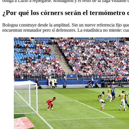
obliga a Lazio a replegarse. Romagnoli y el resto de la zaga visitante
¿Por qué los córners serán el termómetro 
Bologna construye desde la amplitud. Sin un nueve referencia fijo que
encuentran rematador pero sí defensores. La estadística no miente: cu