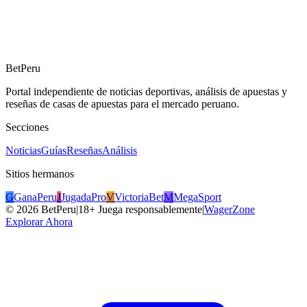
BetPeru
Portal independiente de noticias deportivas, análisis de apuestas y
reseñas de casas de apuestas para el mercado peruano.
Secciones
Noticias
Guías
Reseñas
Análisis
Sitios hermanos
G
GanaPeru
J
JugadaPro
V
VictoriaBet
M
MegaSport
©
2026
BetPeru
|
18+ Juega responsablemente
|
WagerZone
Explorar Ahora