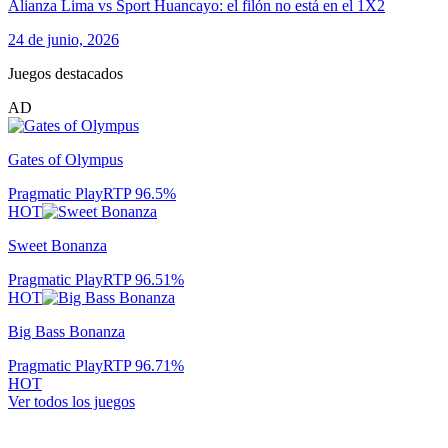
Alianza Lima vs Sport Huancayo: el filón no está en el 1X2
24 de junio, 2026
Juegos destacados
AD
Gates of Olympus
Pragmatic Play
RTP
96.5
%
HOT
Sweet Bonanza
Pragmatic Play
RTP
96.51
%
HOT
Big Bass Bonanza
Pragmatic Play
RTP
96.71
%
HOT
Ver todos los juegos