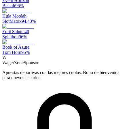
Event Horizon
Betsoft
96
%
Hula Moolah
SlotMatrix
94.43
%
Fruit Salute 40
Spinthon
96
%
Book of Azure
Tom Horn
95
%
W
WagerZone
Sponsor
Apuestas deportivas con las mejores cuotas. Bono de bienvenida
para nuevos usuarios.