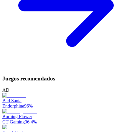
Juegos recomendados
AD
Bad Santa
Endorphina
96
%
Burning Flower
CT Gaming
96.4
%