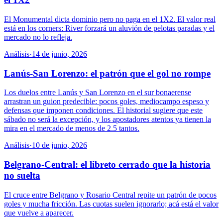
El Monumental dicta dominio pero no paga en el 1X2. El valor real
está en los corners: River forzará un aluvión de pelotas paradas y el
mercado no lo refleja.
Análisis
·
14 de junio, 2026
Lanús-San Lorenzo: el patrón que el gol no rompe
Los duelos entre Lanús y San Lorenzo en el sur bonaerense
arrastran un guion predecible: pocos goles, mediocampo espeso y
defensas que imponen condiciones. El historial sugiere que este
sábado no será la excepción, y los apostadores atentos ya tienen la
mira en el mercado de menos de 2.5 tantos.
Análisis
·
10 de junio, 2026
Belgrano-Central: el libreto cerrado que la historia
no suelta
El cruce entre Belgrano y Rosario Central repite un patrón de pocos
goles y mucha fricción. Las cuotas suelen ignorarlo; acá está el valor
que vuelve a aparecer.