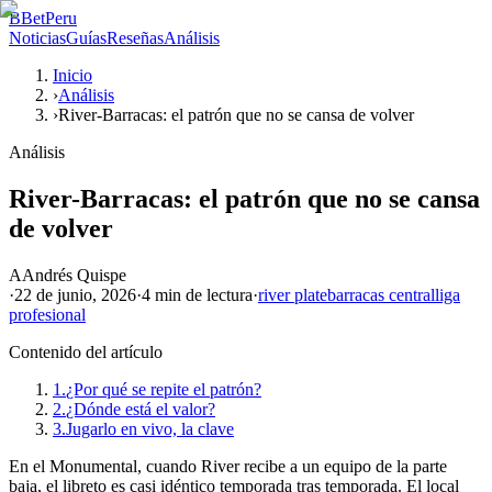
B
BetPeru
Noticias
Guías
Reseñas
Análisis
Inicio
›
Análisis
›
River-Barracas: el patrón que no se cansa de volver
Análisis
River-Barracas: el patrón que no se cansa
de volver
A
Andrés Quispe
·
22 de junio, 2026
·
4 min
de lectura
·
river plate
barracas central
liga
profesional
Contenido del artículo
1.
¿Por qué se repite el patrón?
2.
¿Dónde está el valor?
3.
Jugarlo en vivo, la clave
En el Monumental, cuando River recibe a un equipo de la parte
baja, el libreto es casi idéntico temporada tras temporada. El local