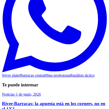
#
river plate
#
barracas central
#
liga profesional
#
análisis táctico
Te puede interesar
Noticias
·
1 de junio, 2026
River-Barracas: la apuesta está en los corners, no en
el 1X2