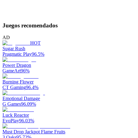
Juegos recomendados
AD
HOT
Sugar Rush
Pragmatic Play
96.5
%
Power Dragon
GameArt
96
%
Burning Flower
CT Gaming
96.4
%
Emotional Damage
G Games
96.09
%
Luck Reactor
EvoPlay
96.03
%
Must Drop Jackpot Flame Fruits
3 Oaks
95.72
%