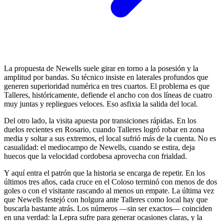
La propuesta de Newells suele girar en torno a la posesión y la
amplitud por bandas. Su técnico insiste en laterales profundos que
generen superioridad numérica en tres cuartos. El problema es que
Talleres, históricamente, defiende el ancho con dos líneas de cuatro
muy juntas y repliegues veloces. Eso asfixia la salida del local.
Del otro lado, la visita apuesta por transiciones rápidas. En los
duelos recientes en Rosario, cuando Talleres logró robar en zona
media y soltar a sus extremos, el local sufrió más de la cuenta. No es
casualidad: el mediocampo de Newells, cuando se estira, deja
huecos que la velocidad cordobesa aprovecha con frialdad.
Y aquí entra el patrón que la historia se encarga de repetir. En los
últimos tres años, cada cruce en el Coloso terminó con menos de dos
goles o con el visitante rascando al menos un empate. La última vez
que Newells festejó con holgura ante Talleres como local hay que
buscarla bastante atrás. Los números —sin ser exactos— coinciden
en una verdad: la Lepra sufre para generar ocasiones claras, y la