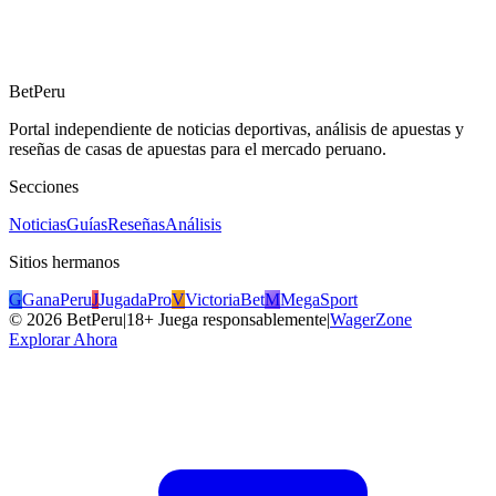
BetPeru
Portal independiente de noticias deportivas, análisis de apuestas y
reseñas de casas de apuestas para el mercado peruano.
Secciones
Noticias
Guías
Reseñas
Análisis
Sitios hermanos
G
GanaPeru
J
JugadaPro
V
VictoriaBet
M
MegaSport
©
2026
BetPeru
|
18+ Juega responsablemente
|
WagerZone
Explorar Ahora