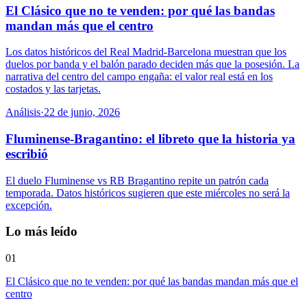
El Clásico que no te venden: por qué las bandas
mandan más que el centro
Los datos históricos del Real Madrid-Barcelona muestran que los
duelos por banda y el balón parado deciden más que la posesión. La
narrativa del centro del campo engaña: el valor real está en los
costados y las tarjetas.
Análisis
·
22 de junio, 2026
Fluminense-Bragantino: el libreto que la historia ya
escribió
El duelo Fluminense vs RB Bragantino repite un patrón cada
temporada. Datos históricos sugieren que este miércoles no será la
excepción.
Lo más leído
01
El Clásico que no te venden: por qué las bandas mandan más que el
centro