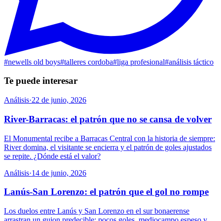
#
newells old boys
#
talleres cordoba
#
liga profesional
#
análisis táctico
Te puede interesar
Análisis
·
22 de junio, 2026
River-Barracas: el patrón que no se cansa de volver
El Monumental recibe a Barracas Central con la historia de siempre:
River domina, el visitante se encierra y el patrón de goles ajustados
se repite. ¿Dónde está el valor?
Análisis
·
14 de junio, 2026
Lanús-San Lorenzo: el patrón que el gol no rompe
Los duelos entre Lanús y San Lorenzo en el sur bonaerense
arrastran un guion predecible: pocos goles, mediocampo espeso y