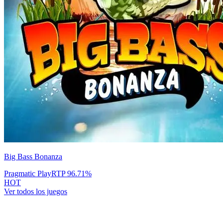
Big Bass Bonanza
Pragmatic Play
RTP
96.71
%
HOT
Ver todos los juegos