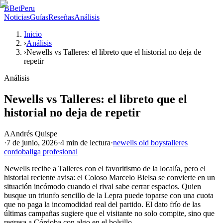
B
BetPeru
Noticias
Guías
Reseñas
Análisis
Inicio
›
Análisis
›
Newells vs Talleres: el libreto que el historial no deja de
repetir
Análisis
Newells vs Talleres: el libreto que el
historial no deja de repetir
A
Andrés Quispe
·
7 de junio, 2026
·
4 min
de lectura
·
newells old boys
talleres
cordoba
liga profesional
Newells recibe a Talleres con el favoritismo de la localía, pero el
historial reciente avisa: el Coloso Marcelo Bielsa se convierte en un
situación incómodo cuando el rival sabe cerrar espacios. Quien
busque un triunfo sencillo de la Lepra puede toparse con una cuota
que no paga la incomodidad real del partido. El dato frío de las
últimas campañas sugiere que el visitante no solo compite, sino que
regresa a Córdoba con algo en el bolsillo.