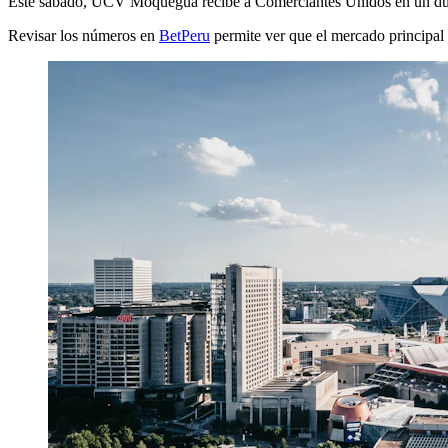
Este sábado, UCV Moquegua recibe a Comerciantes Unidos en un duelo 
Revisar los números en
BetPeru
permite ver que el mercado principal