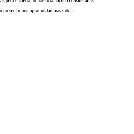
 pero encierra un potencial táctico considerable.
n presentar una oportunidad más nítida.