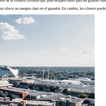
de la Primera División que pasa desapercibido para las grandes masas
 no ofrece un margen claro en el ganador. En cambio, los córners puede