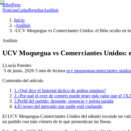
B
BetPeru
Noticias
Guías
Reseñas
Análisis
Inicio
›
Análisis
›
UCV Moquegua vs Comerciantes Unidos: el filón oculto en lo
Análisis
UCV Moquegua vs Comerciantes Unidos: el 
L
Lucía Paredes
·
5 de junio, 2026
·
5 min
de lectura
·
ucv moquegua
comerciantes unidos
Contenido del artículo
1.
¿Qué dice el historial táctico de ambos equipos?
2.
¿Por qué el over de corners puede tener más valor que el 1X
3.
Perfil del partido: desgaste, urgencia y pelota parada
4.
El sesgo del mercado que nadie está vigilando
El UCV Moquegua-Comerciantes Unidos del sábado esconde un valor que
un partido con más córners de lo que pronostican las líneas.