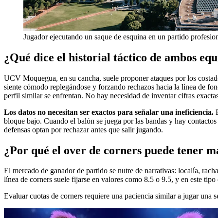
Jugador ejecutando un saque de esquina en un partido profesio
¿Qué dice el historial táctico de ambos eq
UCV Moquegua, en su cancha, suele proponer ataques por los costados.
siente cómodo replegándose y forzando rechazos hacia la línea de fon
perfil similar se enfrentan. No hay necesidad de inventar cifras exactas
Los datos no necesitan ser exactos para señalar una ineficiencia.
E
bloque bajo. Cuando el balón se juega por las bandas y hay contactos co
defensas optan por rechazar antes que salir jugando.
¿Por qué el over de corners puede tener m
El mercado de ganador de partido se nutre de narrativas: localía, rach
línea de corners suele fijarse en valores como 8.5 o 9.5, y en este tipo
Evaluar cuotas de corners requiere una paciencia similar a jugar una s