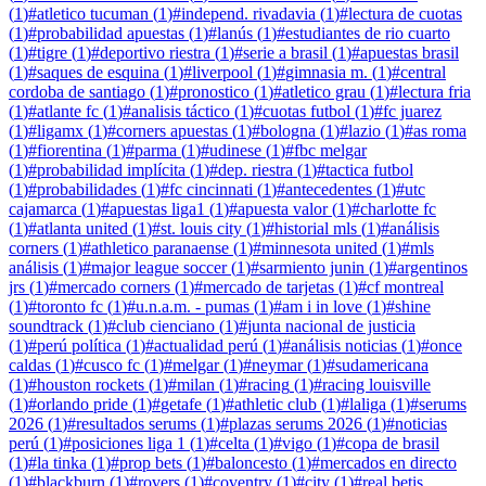
(
1
)
#
atletico tucuman
(
1
)
#
independ. rivadavia
(
1
)
#
lectura de cuotas
(
1
)
#
probabilidad apuestas
(
1
)
#
lanús
(
1
)
#
estudiantes de rio cuarto
(
1
)
#
tigre
(
1
)
#
deportivo riestra
(
1
)
#
serie a brasil
(
1
)
#
apuestas brasil
(
1
)
#
saques de esquina
(
1
)
#
liverpool
(
1
)
#
gimnasia m.
(
1
)
#
central
cordoba de santiago
(
1
)
#
pronostico
(
1
)
#
atletico grau
(
1
)
#
lectura fria
(
1
)
#
atlante fc
(
1
)
#
analisis táctico
(
1
)
#
cuotas futbol
(
1
)
#
fc juarez
(
1
)
#
ligamx
(
1
)
#
corners apuestas
(
1
)
#
bologna
(
1
)
#
lazio
(
1
)
#
as roma
(
1
)
#
fiorentina
(
1
)
#
parma
(
1
)
#
udinese
(
1
)
#
fbc melgar
(
1
)
#
probabilidad implícita
(
1
)
#
dep. riestra
(
1
)
#
tactica futbol
(
1
)
#
probabilidades
(
1
)
#
fc cincinnati
(
1
)
#
antecedentes
(
1
)
#
utc
cajamarca
(
1
)
#
apuestas liga1
(
1
)
#
apuesta valor
(
1
)
#
charlotte fc
(
1
)
#
atlanta united
(
1
)
#
st. louis city
(
1
)
#
historial mls
(
1
)
#
análisis
corners
(
1
)
#
athletico paranaense
(
1
)
#
minnesota united
(
1
)
#
mls
análisis
(
1
)
#
major league soccer
(
1
)
#
sarmiento junin
(
1
)
#
argentinos
jrs
(
1
)
#
mercado corners
(
1
)
#
mercado de tarjetas
(
1
)
#
cf montreal
(
1
)
#
toronto fc
(
1
)
#
u.n.a.m. - pumas
(
1
)
#
am i in love
(
1
)
#
shine
soundtrack
(
1
)
#
club cienciano
(
1
)
#
junta nacional de justicia
(
1
)
#
perú política
(
1
)
#
actualidad perú
(
1
)
#
análisis noticias
(
1
)
#
once
caldas
(
1
)
#
cusco fc
(
1
)
#
melgar
(
1
)
#
neymar
(
1
)
#
sudamericana
(
1
)
#
houston rockets
(
1
)
#
milan
(
1
)
#
racing
(
1
)
#
racing louisville
(
1
)
#
orlando pride
(
1
)
#
getafe
(
1
)
#
athletic club
(
1
)
#
laliga
(
1
)
#
serums
2026
(
1
)
#
resultados serums
(
1
)
#
plazas serums 2026
(
1
)
#
noticias
perú
(
1
)
#
posiciones liga 1
(
1
)
#
celta
(
1
)
#
vigo
(
1
)
#
copa de brasil
(
1
)
#
la tinka
(
1
)
#
prop bets
(
1
)
#
baloncesto
(
1
)
#
mercados en directo
(
1
)
#
blackburn
(
1
)
#
rovers
(
1
)
#
coventry
(
1
)
#
city
(
1
)
#
real betis