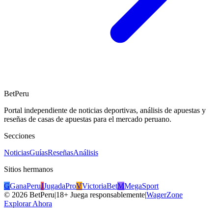
BetPeru
Portal independiente de noticias deportivas, análisis de apuestas y
reseñas de casas de apuestas para el mercado peruano.
Secciones
Noticias
Guías
Reseñas
Análisis
Sitios hermanos
G
GanaPeru
J
JugadaPro
V
VictoriaBet
M
MegaSport
©
2026
BetPeru
|
18+ Juega responsablemente
|
WagerZone
Explorar Ahora