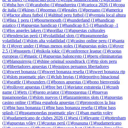
(
1
)
#
nba hoy
(
1
)
#
carabobo
(
1
)
#
madureira
(
1
)
#
carioca 2026
(
1
)
#
copa
de italia
(
1
)
#
kings
(
1
)
#
normas
(
1
)
#
legales
(
1
)
#
peruano
(
1
)
#
america
(
1
)
#
factor altura futbol
(
1
)
#
altitud peru futbol
(
1
)
#
ventaja local altura
(
1
)
#
liga 1 peru
(
1
)
#
bournemouth
(
1
)
#
sunderland
(
1
)
#
handicap
asiatico
(
1
)
#
apuestas handicap
(
1
)
#
handicap 0.5
(
1
)
#
handicap -1
(
1
)
#
los angeles lakers
(
1
)
#
gorillaz
(
1
)
#
apuestas culturales
(
1
)
#
tendencias perú
(
1
)
#
volatilidad slots
(
1
)
#
tragamonedas
volatilidad
(
1
)
#
slots alta volatilidad
(
1
)
#
casino online peru
(
1
)
#
santa
fe
(
1
)
#
over under
(
1
)
#
mas menos goles
(
1
)
#
apuestas goles
(
1
)
#
over
2.5
(
1
)
#
nuggets
(
1
)
#
nikola jokic
(
1
)
#
conference league
(
1
)
#
cuotas
europeas
(
1
)
#
magic
(
1
)
#
apuestas baloncesto
(
1
)
#
peru eliminatorias
(
1
)
#
blanquirroja
(
1
)
#
shine original soundtrack
(
1
)
#
rtp slots peru
(
1
)
#
libertadores apuestas
(
1
)
#
equipos peruanos libertadores
(
1
)
#
sweet bonanza
(
1
)
#
sweet bonanza reseña
(
1
)
#
sweet bonanza rtp
(
1
)
#
slots pragmatic play
(
1
)
#
club brujas
(
1
)
#
deportivo binacional
(
1
)
#
seattle
(
1
)
#
sounders
(
1
)
#
bonos apuestas
(
1
)
#
bono bienvenida
(
1
)
#
rollover apuestas
(
1
)
#
free bet
(
1
)
#
aviator estrategia
(
1
)
#
crash
game
(
1
)
#
jetx
(
1
)
#
juego aviator
(
1
)
#
moquegua
(
1
)
#
nuevas
tragamonedas
(
1
)
#
slots nuevos
(
1
)
#
lanzamientos slots
(
1
)
#
apuestas
casino online
(
1
)
#
liga española apuestas
(
1
)
#
pronosticos la liga
(
1
)
#
big bass bonanza
(
1
)
#
big bass bonanza reseña
(
1
)
#
big bass
splash
(
1
)
#
tragamonedas pragmatic play
(
1
)
#
san martin voley
(
1
)
#
sudamericano de clubes 2026
(
1
)
#
sesi
(
1
)
#
levante
(
1
)
#
tottenham
(
1
)
#
apuestas vóley
(
1
)
#
cuotas perú
(
1
)
#
osasuna
(
1
)
#
sudamericano