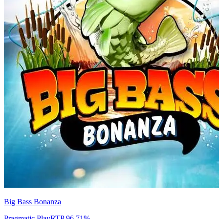
Big Bass Bonanza
Pragmatic Play
RTP
96.71
%