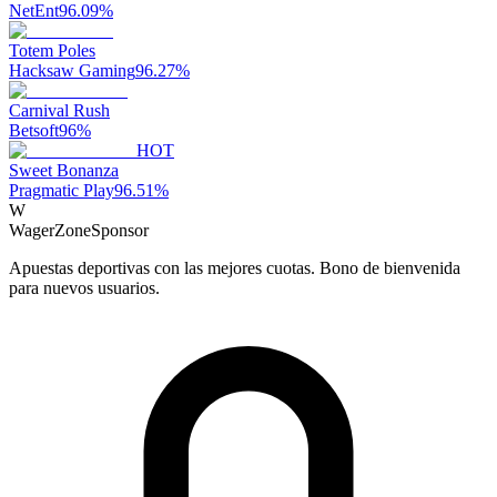
NetEnt
96.09
%
Totem Poles
Hacksaw Gaming
96.27
%
Carnival Rush
Betsoft
96
%
HOT
Sweet Bonanza
Pragmatic Play
96.51
%
W
WagerZone
Sponsor
Apuestas deportivas con las mejores cuotas. Bono de bienvenida
para nuevos usuarios.