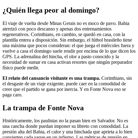
¿Quién llega peor al domingo?
El viaje de vuelta desde Minas Gerais no es moco de pavo. Bahia
aterrizó con poco descanso y apenas dos entrenamientos
regenerativos. Corinthians, en cambio, se quedó en casa, con la
plantilla entera a disposición. Sin embargo, el fútbol brasileño tiene
una máxima que pocos consideran: el que juega el miércoles fuera y
vuelve a casa el domingo suele rendir por encima de lo que dicen los
GPS. La adrenalina del hincha, el olor a pasto conocido y la
necesidad de sumar en casa activan resortes que ningún preparador
físico puede medir.
El relato del cansancio visitante es una trampa.
Corinthians, sin
el desgaste de un viaje exigente, puede caer en la comodidad de
creer que el partido se gana por inercia. Y en Fonte Nova eso se
paga caro.
La trampa de Fonte Nova
Históricamente, los paulistas no la pasan bien en Salvador. No es
una cancha donde puedan imponer su libreto con comodidad. La
presión alta del Bahia, el calor y una hinchada que aprieta a lo bien
convierten cada saque en un infierno. Las métricas de presión en