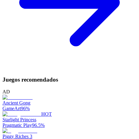
Juegos recomendados
AD
Ancient Gong
GameArt
96
%
HOT
Starlight Princess
Pragmatic Play
96.5
%
Piggy Riches 3