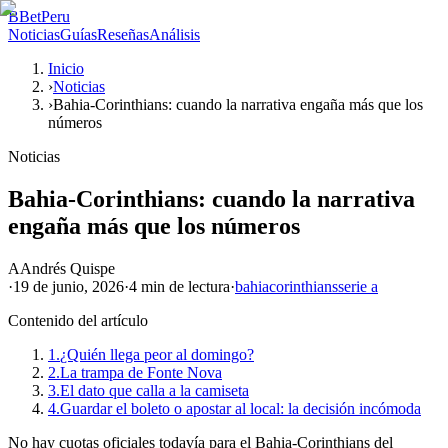
B
BetPeru
Noticias
Guías
Reseñas
Análisis
Inicio
›
Noticias
›
Bahia-Corinthians: cuando la narrativa engaña más que los
números
Noticias
Bahia-Corinthians: cuando la narrativa
engaña más que los números
A
Andrés Quispe
·
19 de junio, 2026
·
4 min
de lectura
·
bahia
corinthians
serie a
Contenido del artículo
1.
¿Quién llega peor al domingo?
2.
La trampa de Fonte Nova
3.
El dato que calla a la camiseta
4.
Guardar el boleto o apostar al local: la decisión incómoda
No hay cuotas oficiales todavía para el Bahia-Corinthians del