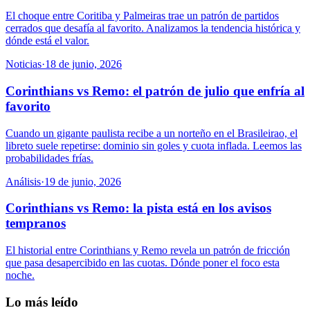
El choque entre Coritiba y Palmeiras trae un patrón de partidos
cerrados que desafía al favorito. Analizamos la tendencia histórica y
dónde está el valor.
Noticias
·
18 de junio, 2026
Corinthians vs Remo: el patrón de julio que enfría al
favorito
Cuando un gigante paulista recibe a un norteño en el Brasileirao, el
libreto suele repetirse: dominio sin goles y cuota inflada. Leemos las
probabilidades frías.
Análisis
·
19 de junio, 2026
Corinthians vs Remo: la pista está en los avisos
tempranos
El historial entre Corinthians y Remo revela un patrón de fricción
que pasa desapercibido en las cuotas. Dónde poner el foco esta
noche.
Lo más leído