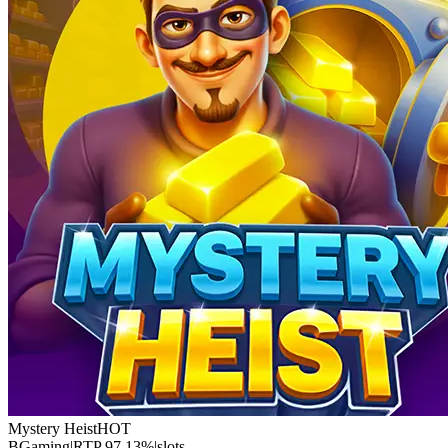
Mystery Heist
HOT
BGaming
|
RTP
97.13
%
|
slots