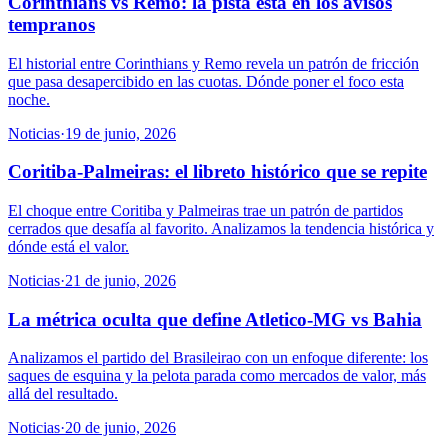
Corinthians vs Remo: la pista está en los avisos
tempranos
El historial entre Corinthians y Remo revela un patrón de fricción
que pasa desapercibido en las cuotas. Dónde poner el foco esta
noche.
Noticias
·
19 de junio, 2026
Coritiba-Palmeiras: el libreto histórico que se repite
El choque entre Coritiba y Palmeiras trae un patrón de partidos
cerrados que desafía al favorito. Analizamos la tendencia histórica y
dónde está el valor.
Noticias
·
21 de junio, 2026
La métrica oculta que define Atletico-MG vs Bahia
Analizamos el partido del Brasileirao con un enfoque diferente: los
saques de esquina y la pelota parada como mercados de valor, más
allá del resultado.
Noticias
·
20 de junio, 2026