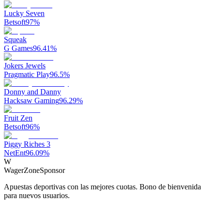
Lucky Seven
Betsoft
97
%
Squeak
G Games
96.41
%
Jokers Jewels
Pragmatic Play
96.5
%
Donny and Danny
Hacksaw Gaming
96.29
%
Fruit Zen
Betsoft
96
%
Piggy Riches 3
NetEnt
96.09
%
W
WagerZone
Sponsor
Apuestas deportivas con las mejores cuotas. Bono de bienvenida
para nuevos usuarios.