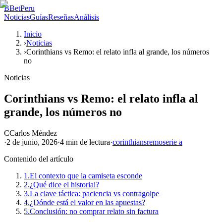
B
BetPeru
Noticias
Guías
Reseñas
Análisis
Inicio
›
Noticias
›
Corinthians vs Remo: el relato infla al grande, los números
no
Noticias
Corinthians vs Remo: el relato infla al
grande, los números no
C
Carlos Méndez
·
2 de junio, 2026
·
4 min
de lectura
·
corinthians
remo
serie a
Contenido del artículo
1.
El contexto que la camiseta esconde
2.
¿Qué dice el historial?
3.
La clave táctica: paciencia vs contragolpe
4.
¿Dónde está el valor en las apuestas?
5.
Conclusión: no comprar relato sin factura