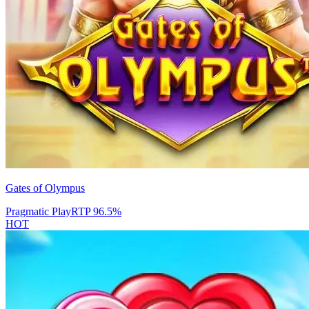
Gates of Olympus
Pragmatic Play
RTP
96.5
%
HOT