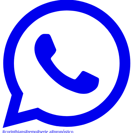
#
corinthians
#
remo
#
serie a
#
pronóstico