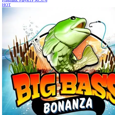
Pragmatic Play
RTP
96.51
%
HOT