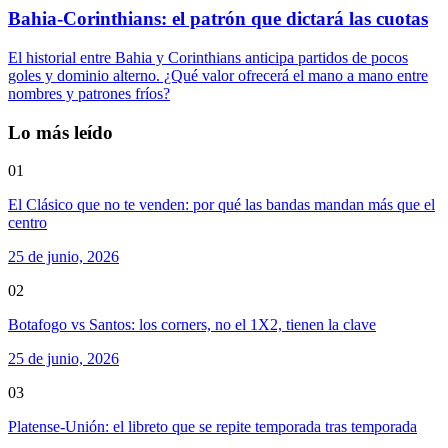
Bahia-Corinthians: el patrón que dictará las cuotas
El historial entre Bahia y Corinthians anticipa partidos de pocos
goles y dominio alterno. ¿Qué valor ofrecerá el mano a mano entre
nombres y patrones fríos?
Lo más leído
01
El Clásico que no te venden: por qué las bandas mandan más que el
centro
25 de junio, 2026
02
Botafogo vs Santos: los corners, no el 1X2, tienen la clave
25 de junio, 2026
03
Platense-Unión: el libreto que se repite temporada tras temporada