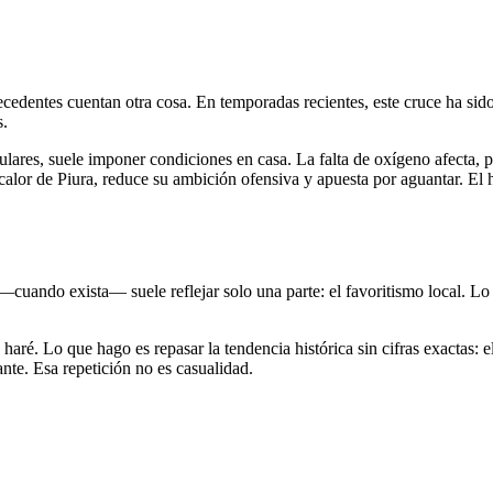
ecedentes cuentan otra cosa. En temporadas recientes, este cruce ha sido t
s.
ulares, suele imponer condiciones en casa. La falta de oxígeno afecta, p
 calor de Piura, reduce su ambición ofensiva y apuesta por aguantar. El 
cuando exista— suele reflejar solo una parte: el favoritismo local. Lo q
haré. Lo que hago es repasar la tendencia histórica sin cifras exactas: 
ante. Esa repetición no es casualidad.