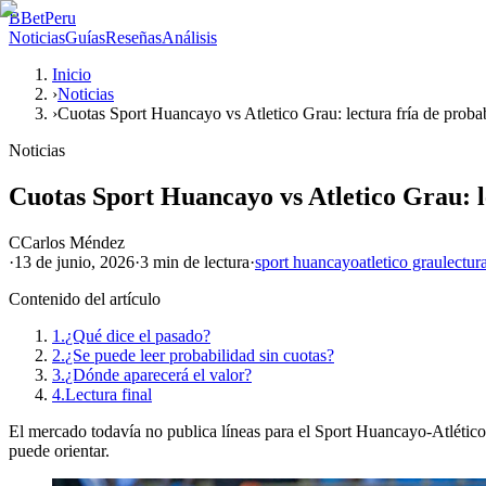
B
BetPeru
Noticias
Guías
Reseñas
Análisis
Inicio
›
Noticias
›
Cuotas Sport Huancayo vs Atletico Grau: lectura fría de proba
Noticias
Cuotas Sport Huancayo vs Atletico Grau: l
C
Carlos Méndez
·
13 de junio, 2026
·
3 min
de lectura
·
sport huancayo
atletico grau
lectura
Contenido del artículo
1.
¿Qué dice el pasado?
2.
¿Se puede leer probabilidad sin cuotas?
3.
¿Dónde aparecerá el valor?
4.
Lectura final
El mercado todavía no publica líneas para el Sport Huancayo-Atlético 
puede orientar.