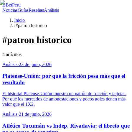
B
BetPeru
Noticias
Guías
Reseñas
Análisis
Inicio
›
#patron historico
#
patron historico
4
artículos
Análisis
·
23 de junio, 2026
Platense-Unión: por qué la fricción pesa más que el
resultado
El historial Platense-Unión muestra un patrón de fricción y tarjetas.
Por qué los mercados de amonestaciones y pocos goles tienen más
valor que el 1X2.
Análisis
·
21 de junio, 2026
Atlético Tucumán vs Indep. Rivadavia: el libreto que