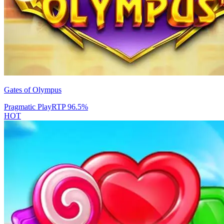
Gates of Olympus
Pragmatic Play
RTP
96.5
%
HOT