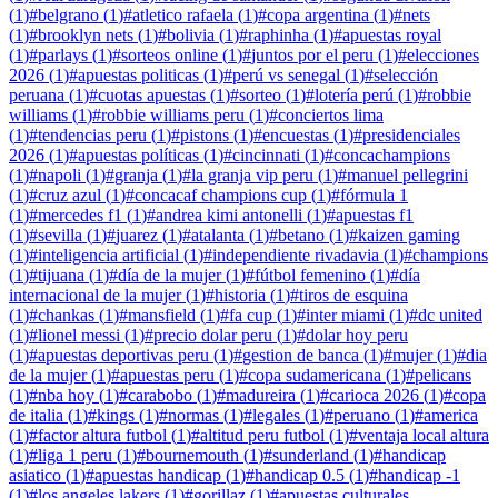
(
1
)
#
belgrano
(
1
)
#
atletico rafaela
(
1
)
#
copa argentina
(
1
)
#
nets
(
1
)
#
brooklyn nets
(
1
)
#
bolivia
(
1
)
#
raphinha
(
1
)
#
apuestas royal
(
1
)
#
parlays
(
1
)
#
sorteos online
(
1
)
#
juntos por el peru
(
1
)
#
elecciones
2026
(
1
)
#
apuestas politicas
(
1
)
#
perú vs senegal
(
1
)
#
selección
peruana
(
1
)
#
cuotas apuestas
(
1
)
#
sorteo
(
1
)
#
lotería perú
(
1
)
#
robbie
williams
(
1
)
#
robbie williams peru
(
1
)
#
conciertos lima
(
1
)
#
tendencias peru
(
1
)
#
pistons
(
1
)
#
encuestas
(
1
)
#
presidenciales
2026
(
1
)
#
apuestas políticas
(
1
)
#
cincinnati
(
1
)
#
concachampions
(
1
)
#
napoli
(
1
)
#
granja
(
1
)
#
la granja vip peru
(
1
)
#
manuel pellegrini
(
1
)
#
cruz azul
(
1
)
#
concacaf champions cup
(
1
)
#
fórmula 1
(
1
)
#
mercedes f1
(
1
)
#
andrea kimi antonelli
(
1
)
#
apuestas f1
(
1
)
#
sevilla
(
1
)
#
juarez
(
1
)
#
atalanta
(
1
)
#
betano
(
1
)
#
kaizen gaming
(
1
)
#
inteligencia artificial
(
1
)
#
independiente rivadavia
(
1
)
#
champions
(
1
)
#
tijuana
(
1
)
#
día de la mujer
(
1
)
#
fútbol femenino
(
1
)
#
día
internacional de la mujer
(
1
)
#
historia
(
1
)
#
tiros de esquina
(
1
)
#
chankas
(
1
)
#
mansfield
(
1
)
#
fa cup
(
1
)
#
inter miami
(
1
)
#
dc united
(
1
)
#
lionel messi
(
1
)
#
precio dolar peru
(
1
)
#
dolar hoy peru
(
1
)
#
apuestas deportivas peru
(
1
)
#
gestion de banca
(
1
)
#
mujer
(
1
)
#
dia
de la mujer
(
1
)
#
apuestas peru
(
1
)
#
copa sudamericana
(
1
)
#
pelicans
(
1
)
#
nba hoy
(
1
)
#
carabobo
(
1
)
#
madureira
(
1
)
#
carioca 2026
(
1
)
#
copa
de italia
(
1
)
#
kings
(
1
)
#
normas
(
1
)
#
legales
(
1
)
#
peruano
(
1
)
#
america
(
1
)
#
factor altura futbol
(
1
)
#
altitud peru futbol
(
1
)
#
ventaja local altura
(
1
)
#
liga 1 peru
(
1
)
#
bournemouth
(
1
)
#
sunderland
(
1
)
#
handicap
asiatico
(
1
)
#
apuestas handicap
(
1
)
#
handicap 0.5
(
1
)
#
handicap -1
(
1
)
#
los angeles lakers
(
1
)
#
gorillaz
(
1
)
#
apuestas culturales