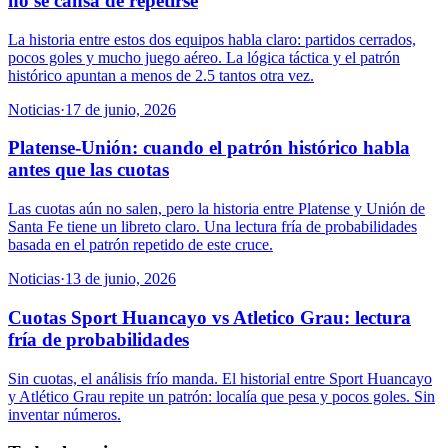
no se cansa de repetirse
La historia entre estos dos equipos habla claro: partidos cerrados,
pocos goles y mucho juego aéreo. La lógica táctica y el patrón
histórico apuntan a menos de 2.5 tantos otra vez.
Noticias
·
17 de junio, 2026
Platense-Unión: cuando el patrón histórico habla
antes que las cuotas
Las cuotas aún no salen, pero la historia entre Platense y Unión de
Santa Fe tiene un libreto claro. Una lectura fría de probabilidades
basada en el patrón repetido de este cruce.
Noticias
·
13 de junio, 2026
Cuotas Sport Huancayo vs Atletico Grau: lectura
fría de probabilidades
Sin cuotas, el análisis frío manda. El historial entre Sport Huancayo
y Atlético Grau repite un patrón: localía que pesa y pocos goles. Sin
inventar números.