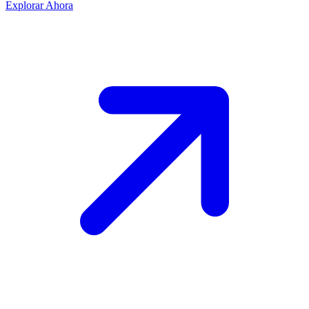
Explorar Ahora