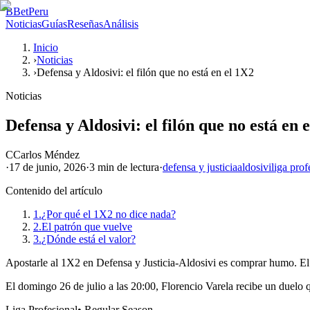
B
BetPeru
Noticias
Guías
Reseñas
Análisis
Inicio
›
Noticias
›
Defensa y Aldosivi: el filón que no está en el 1X2
Noticias
Defensa y Aldosivi: el filón que no está en 
C
Carlos Méndez
·
17 de junio, 2026
·
3 min
de lectura
·
defensa y justicia
aldosivi
liga prof
Contenido del artículo
1.
¿Por qué el 1X2 no dice nada?
2.
El patrón que vuelve
3.
¿Dónde está el valor?
Apostarle al 1X2 en Defensa y Justicia-Aldosivi es comprar humo. El va
El domingo 26 de julio a las 20:00, Florencio Varela recibe un duelo q
Liga Profesional
•
Regular Season