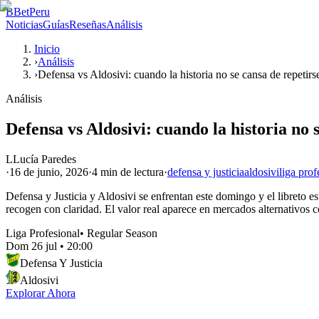
B
BetPeru
Noticias
Guías
Reseñas
Análisis
Inicio
›
Análisis
›
Defensa vs Aldosivi: cuando la historia no se cansa de repetirs
Análisis
Defensa vs Aldosivi: cuando la historia no 
L
Lucía Paredes
·
16 de junio, 2026
·
4 min
de lectura
·
defensa y justicia
aldosivi
liga prof
Defensa y Justicia y Aldosivi se enfrentan este domingo y el libreto est
recogen con claridad. El valor real aparece en mercados alternativos co
Liga Profesional
•
Regular Season
Dom 26 jul
•
20:00
Defensa Y Justicia
Aldosivi
Explorar Ahora