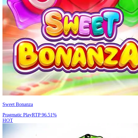
Sweet Bonanza
Pragmatic Play
RTP
96.51
%
HOT