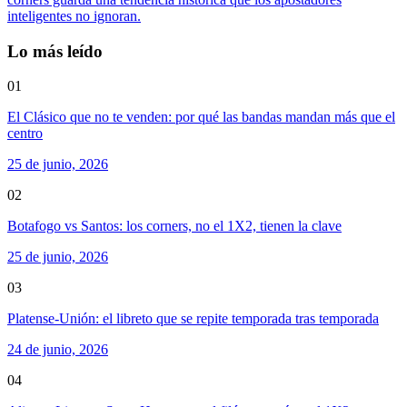
inteligentes no ignoran.
Lo más leído
01
El Clásico que no te venden: por qué las bandas mandan más que el
centro
25 de junio, 2026
02
Botafogo vs Santos: los corners, no el 1X2, tienen la clave
25 de junio, 2026
03
Platense-Unión: el libreto que se repite temporada tras temporada
24 de junio, 2026
04