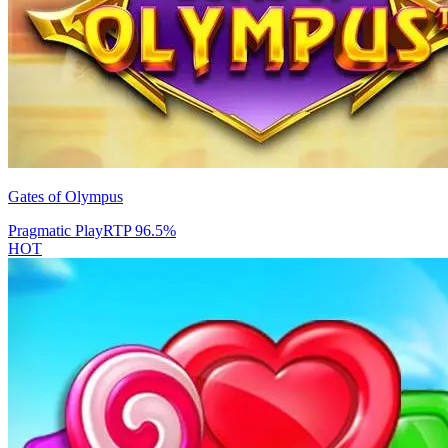
Gates of Olympus
Pragmatic Play
RTP
96.5
%
HOT