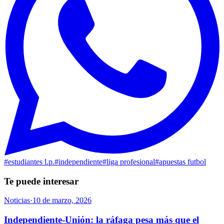
#
estudiantes l.p.
#
independiente
#
liga profesional
#
apuestas futbol
Te puede interesar
Noticias
·
10 de marzo, 2026
Independiente-Unión: la ráfaga pesa más que el