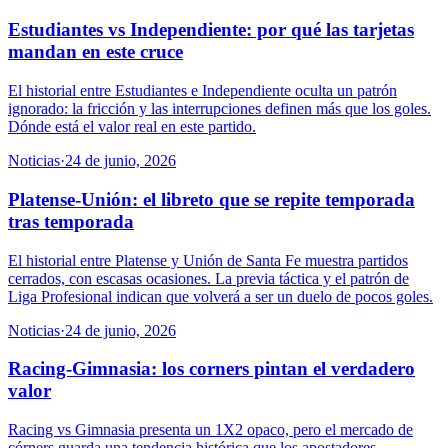
Estudiantes vs Independiente: por qué las tarjetas
mandan en este cruce
El historial entre Estudiantes e Independiente oculta un patrón
ignorado: la fricción y las interrupciones definen más que los goles.
Dónde está el valor real en este partido.
Noticias
·
24 de junio, 2026
Platense-Unión: el libreto que se repite temporada
tras temporada
El historial entre Platense y Unión de Santa Fe muestra partidos
cerrados, con escasas ocasiones. La previa táctica y el patrón de
Liga Profesional indican que volverá a ser un duelo de pocos goles.
Noticias
·
24 de junio, 2026
Racing-Gimnasia: los corners pintan el verdadero
valor
Racing vs Gimnasia presenta un 1X2 opaco, pero el mercado de
córners guarda una tendencia histórica que los apostadores