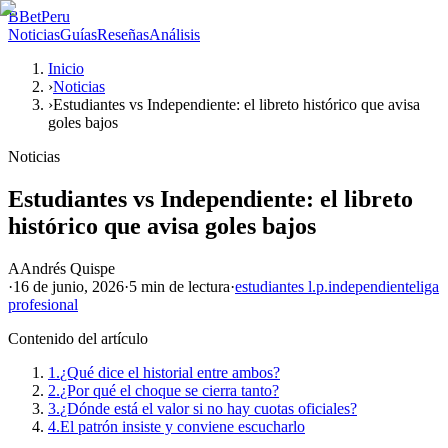
B
BetPeru
Noticias
Guías
Reseñas
Análisis
Inicio
›
Noticias
›
Estudiantes vs Independiente: el libreto histórico que avisa
goles bajos
Noticias
Estudiantes vs Independiente: el libreto
histórico que avisa goles bajos
A
Andrés Quispe
·
16 de junio, 2026
·
5 min
de lectura
·
estudiantes l.p.
independiente
liga
profesional
Contenido del artículo
1.
¿Qué dice el historial entre ambos?
2.
¿Por qué el choque se cierra tanto?
3.
¿Dónde está el valor si no hay cuotas oficiales?
4.
El patrón insiste y conviene escucharlo