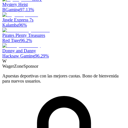
Mystery Heist
BGaming
97.13
%
Jingle Express 7s
Kalamba
96
%
Pirates Plenty Treasures
Red Tiger
96.2
%
Donny and Danny
Hacksaw Gaming
96.29
%
W
WagerZone
Sponsor
Apuestas deportivas con las mejores cuotas. Bono de bienvenida
para nuevos usuarios.