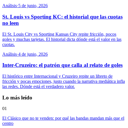
Análisis
·
5 de junio, 2026
St. Louis vs Sporting KC: el historial que las cuotas
no leen
El St. Louis City vs Sporting Kansas City repite fricción, pocos
goles y muchas tarjetas. El historial dicta dónde está el valor en las
cuotas.
Análisis
·
4 de junio, 2026
Inter-Cruzeiro: el patrón que calla al relato de goles
El histórico entre Internacional y Cruzeiro repite un libreto de
fricción y pocas emociones, justo cuando la narrativa mediática infla
las redes. Dónde está el verdadero valor.
Lo más leído
01
El Clásico que no te venden: por qué las bandas mandan más que el
centro