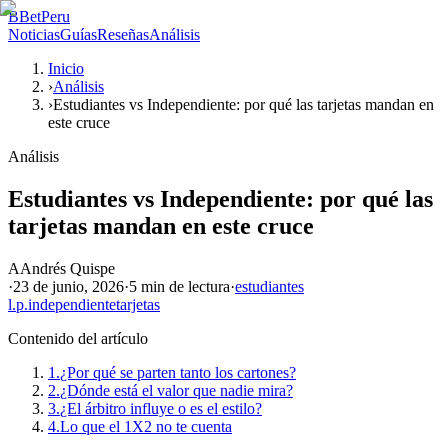
B
BetPeru
Noticias
Guías
Reseñas
Análisis
Inicio
›
Análisis
›
Estudiantes vs Independiente: por qué las tarjetas mandan en
este cruce
Análisis
Estudiantes vs Independiente: por qué las
tarjetas mandan en este cruce
A
Andrés Quispe
·
23 de junio, 2026
·
5 min
de lectura
·
estudiantes
l.p.
independiente
tarjetas
Contenido del artículo
1.
¿Por qué se parten tanto los cartones?
2.
¿Dónde está el valor que nadie mira?
3.
¿El árbitro influye o es el estilo?
4.
Lo que el 1X2 no te cuenta