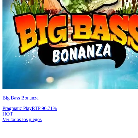
Big Bass Bonanza
Pragmatic Play
RTP
96.71
%
HOT
Ver todos los juegos