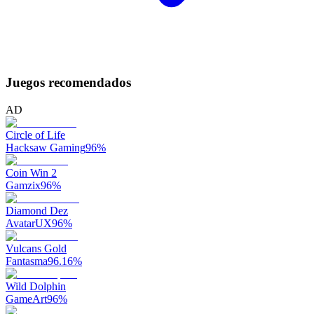
Juegos recomendados
AD
Circle of Life
Hacksaw Gaming
96
%
Coin Win 2
Gamzix
96
%
Diamond Dez
AvatarUX
96
%
Vulcans Gold
Fantasma
96.16
%
Wild Dolphin
GameArt
96
%