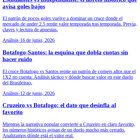
avisa goles bajos
El patrón de pocos goles vuelve a dominar un cruce donde el
mercado de under 2.5 repite valor temporada tras temporada. Previa,
claves y lectura de apuestas.
Análisis
·
16 de junio, 2026
Botafogo-Santos: la esquina que dobla cuotas sin
hacer ruido
El cruce Botafogo vs Santos repite un patrón de corners altos que el
1X2 no cuenta. Análisis táctico y dónde buscar valor en este duelo
del Brasileirao.
Análisis
·
12 de junio, 2026
Cruzeiro vs Botafogo: el dato que desinfla al
favorito
Mientras la narrativa popular convierte a Cruzeiro en claro favorito,
los números históricos avisan de un duelo mucho más cerrado.
Analizamos dónde está el valor real.