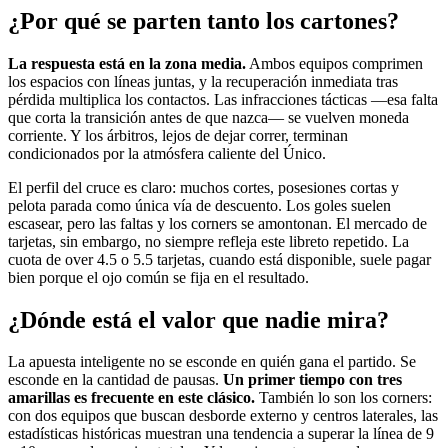
¿Por qué se parten tanto los cartones?
La respuesta está en la zona media.
Ambos equipos comprimen
los espacios con líneas juntas, y la recuperación inmediata tras
pérdida multiplica los contactos. Las infracciones tácticas —esa falta
que corta la transición antes de que nazca— se vuelven moneda
corriente. Y los árbitros, lejos de dejar correr, terminan
condicionados por la atmósfera caliente del Único.
El perfil del cruce es claro: muchos cortes, posesiones cortas y
pelota parada como única vía de descuento. Los goles suelen
escasear, pero las faltas y los corners se amontonan. El mercado de
tarjetas, sin embargo, no siempre refleja este libreto repetido. La
cuota de over 4.5 o 5.5 tarjetas, cuando está disponible, suele pagar
bien porque el ojo común se fija en el resultado.
¿Dónde está el valor que nadie mira?
La apuesta inteligente no se esconde en quién gana el partido. Se
esconde en la cantidad de pausas.
Un primer tiempo con tres
amarillas es frecuente en este clásico.
También lo son los corners:
con dos equipos que buscan desborde externo y centros laterales, las
estadísticas históricas muestran una tendencia a superar la línea de 9