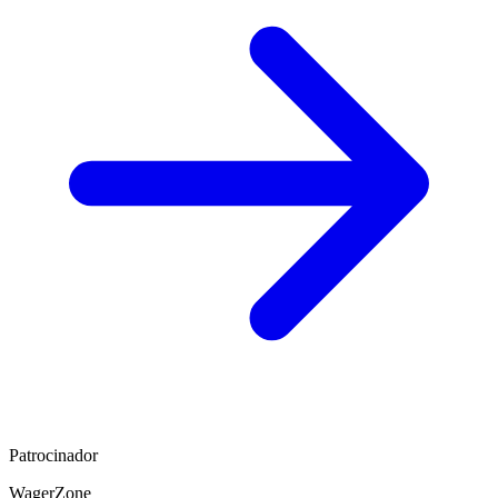
Patrocinador
WagerZone