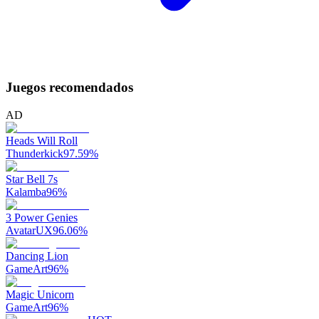
Juegos recomendados
AD
Heads Will Roll
Thunderkick
97.59
%
Star Bell 7s
Kalamba
96
%
3 Power Genies
AvatarUX
96.06
%
Dancing Lion
GameArt
96
%
Magic Unicorn
GameArt
96
%