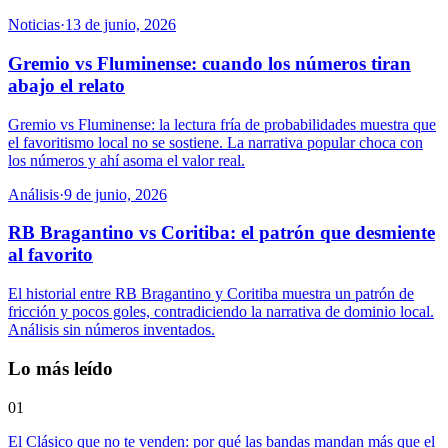
Noticias
·
13 de junio, 2026
Gremio vs Fluminense: cuando los números tiran
abajo el relato
Gremio vs Fluminense: la lectura fría de probabilidades muestra que
el favoritismo local no se sostiene. La narrativa popular choca con
los números y ahí asoma el valor real.
Análisis
·
9 de junio, 2026
RB Bragantino vs Coritiba: el patrón que desmiente
al favorito
El historial entre RB Bragantino y Coritiba muestra un patrón de
fricción y pocos goles, contradiciendo la narrativa de dominio local.
Análisis sin números inventados.
Lo más leído
01
El Clásico que no te venden: por qué las bandas mandan más que el