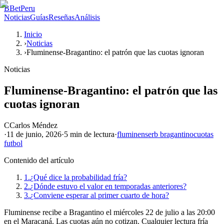
B
BetPeru
Noticias
Guías
Reseñas
Análisis
Inicio
›
Noticias
›
Fluminense-Bragantino: el patrón que las cuotas ignoran
Noticias
Fluminense-Bragantino: el patrón que las
cuotas ignoran
C
Carlos Méndez
·
11 de junio, 2026
·
5 min
de lectura
·
fluminense
rb bragantino
cuotas
futbol
Contenido del artículo
1.
¿Qué dice la probabilidad fría?
2.
¿Dónde estuvo el valor en temporadas anteriores?
3.
¿Conviene esperar al primer cuarto de hora?
Fluminense recibe a Bragantino el miércoles 22 de julio a las 20:00
en el Maracaná. Las cuotas aún no cotizan. Cualquier lectura fría