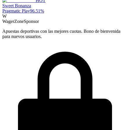
HOT
Sweet Bonanza
Pragmatic Play
96.51
%
W
WagerZone
Sponsor
Apuestas deportivas con las mejores cuotas. Bono de bienvenida
para nuevos usuarios.