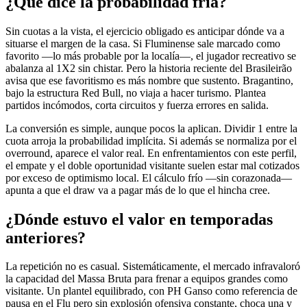
¿Qué dice la probabilidad fría?
Sin cuotas a la vista, el ejercicio obligado es anticipar dónde va a
situarse el margen de la casa. Si Fluminense sale marcado como
favorito —lo más probable por la localía—, el jugador recreativo se
abalanza al 1X2 sin chistar. Pero la historia reciente del Brasileirão
avisa que ese favoritismo es más nombre que sustento. Bragantino,
bajo la estructura Red Bull, no viaja a hacer turismo. Plantea
partidos incómodos, corta circuitos y fuerza errores en salida.
La conversión es simple, aunque pocos la aplican. Dividir 1 entre la
cuota arroja la probabilidad implícita. Si además se normaliza por el
overround, aparece el valor real. En enfrentamientos con este perfil,
el empate y el doble oportunidad visitante suelen estar mal cotizados
por exceso de optimismo local. El cálculo frío —sin corazonada—
apunta a que el draw va a pagar más de lo que el hincha cree.
¿Dónde estuvo el valor en temporadas
anteriores?
La repetición no es casual. Sistemáticamente, el mercado infravaloró
la capacidad del Massa Bruta para frenar a equipos grandes como
visitante. Un plantel equilibrado, con PH Ganso como referencia de
pausa en el Flu pero sin explosión ofensiva constante, choca una y