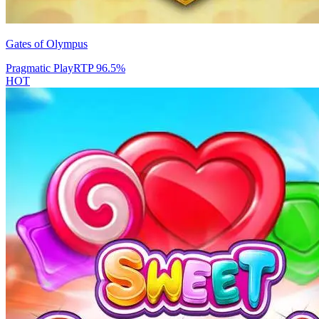
Gates of Olympus
Pragmatic Play
RTP
96.5
%
HOT