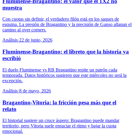
Fluminense-Bragantino: el valor que el 1X2 no
muestra
Con cuotas sin definir, el verdadero filón está en los saques de
esquina. La presión de Bragantino y la precisión de Ganso allanan el
camino al over corners.
Análisis
·
22 de junio, 2026
Fluminense-Bragantino: el libreto que la historia ya
escribió
El duelo Fluminense vs RB Bragantino repite un patrón cada
temporada. Datos históricos sugieren que este miércoles no será la
excepción.
Análisis
·
8 de mayo, 2026
Bragantino-Vitoria: la fricción pesa más que el
relato
El historial sugiere un cruce áspero: Bragantino puede mandar
territorio, pero Vitoria suele ensuciar el ritmo y bajar la cuota
emocional.