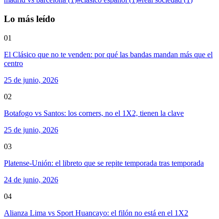
Lo más leído
01
El Clásico que no te venden: por qué las bandas mandan más que el
centro
25 de junio, 2026
02
Botafogo vs Santos: los corners, no el 1X2, tienen la clave
25 de junio, 2026
03
Platense-Unión: el libreto que se repite temporada tras temporada
24 de junio, 2026
04
Alianza Lima vs Sport Huancayo: el filón no está en el 1X2