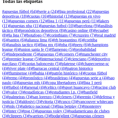
Todas las etiquetas
#
apuestas fútbol
(
64
)
#
serie a
(
24
)
#
liga profesional
(
22
)
#
apuestas
deportivas
(
18
)
#
cuotas
(
16
)
#
historial
(
13
)
#
apuestas en vivo
(
13
)
#
apuestas corners
(
12
)
#
liga 1
(
11
)
#
apuestas perú
(
11
)
#
lakers
(
11
)
#
apuestas nba
(
11
)
#
apuestas futbol
(
10
)
#
barcelona
(
9
)
#
análisis
táctico
(
8
)
#
pronósticos deportivos
(
8
)
#
casino online
(
8
)
#
ecuabet
(
8
)
#
la liga
(
7
)
#
botafogo
(
7
)
#
corinthians
(
7
)
#
cruzeiro
(
7
)
#
real madrid
(
6
)
#
santos
(
6
)
#
alianza lima
(
6
)
#
rb bragantino
(
6
)
#
coritiba
(
6
)
#
analisis tactico
(
6
)
#
liga mx
(
6
)
#
nba
(
6
)
#
peru
(
6
)
#
champions
league
(
6
)
#
union santa fe
(
5
)
#
flamengo
(
5
)
#
probabilidad
(
5
)
#
independiente
(
5
)
#
apuestas
(
5
)
#
corners
(
5
)
#
manchester city
(
5
)
#
premier league
(
5
)
#
internacional
(
5
)
#
cienciano
(
5
)
#
deportivo
garcilaso
(
5
)
#
cuotas baloncesto
(
5
)
#
platense
(
4
)
#
chapecoense-sc
(
4
)
#
river plate
(
4
)
#
barracas central
(
4
)
#
patron historico
(
4
)
#
fluminense
(
4
)
#
bahia
(
4
)
#
patrón histórico
(
4
)
#
cuotas fútbol
(
4
)
#
remo
(
4
)
#
pronóstico
(
4
)
#
brasileirao
(
4
)
#
apuestas serie a
(
4
)
#
sao
paulo
(
4
)
#
apuestas mls
(
4
)
#
copa libertadores
(
4
)
#
liga 1 perú
(
4
)
#
futbol
(
4
)
#
arsenal
(
4
)
#
celtics
(
4
)
#
sport huancayo
(
3
)
#
racing club
(
3
)
#
valor
(
3
)
#
estadísticas
(
3
)
#
estudiantes l.p.
(
3
)
#
banfield
(
3
)
#
palmeiras
(
3
)
#
san lorenzo
(
3
)
#
córners
(
3
)
#
gremio
(
3
)
#
defensa y
justicia
(
3
)
#
aldosivi
(
3
)
#
vitoria
(
3
)
#
cusco
(
3
)
#
vancouver whitecaps
(
3
)
#
mls
(
3
)
#
atletico nacional
(
3
)
#
liga betplay
(
3
)
#
monterrey
(
3
)
#
inter
(
3
)
#
psg
(
3
)
#
apuestas voley
(
3
)
#
sudamericano de clubes
(
3
)
#
clippers
(
3
)
#
warriors
(
3
)
#
bodø/glimt
(
3
)
#
apuestas córners