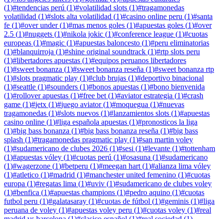
(
1
)
#
tendencias perú
(
1
)
#
volatilidad slots
(
1
)
#
tragamonedas
volatilidad
(
1
)
#
slots alta volatilidad
(
1
)
#
casino online peru
(
1
)
#
santa
fe
(
1
)
#
over under
(
1
)
#
mas menos goles
(
1
)
#
apuestas goles
(
1
)
#
over
2.5
(
1
)
#
nuggets
(
1
)
#
nikola jokic
(
1
)
#
conference league
(
1
)
#
cuotas
europeas
(
1
)
#
magic
(
1
)
#
apuestas baloncesto
(
1
)
#
peru eliminatorias
(
1
)
#
blanquirroja
(
1
)
#
shine original soundtrack
(
1
)
#
rtp slots peru
(
1
)
#
libertadores apuestas
(
1
)
#
equipos peruanos libertadores
(
1
)
#
sweet bonanza
(
1
)
#
sweet bonanza reseña
(
1
)
#
sweet bonanza rtp
(
1
)
#
slots pragmatic play
(
1
)
#
club brujas
(
1
)
#
deportivo binacional
(
1
)
#
seattle
(
1
)
#
sounders
(
1
)
#
bonos apuestas
(
1
)
#
bono bienvenida
(
1
)
#
rollover apuestas
(
1
)
#
free bet
(
1
)
#
aviator estrategia
(
1
)
#
crash
game
(
1
)
#
jetx
(
1
)
#
juego aviator
(
1
)
#
moquegua
(
1
)
#
nuevas
tragamonedas
(
1
)
#
slots nuevos
(
1
)
#
lanzamientos slots
(
1
)
#
apuestas
casino online
(
1
)
#
liga española apuestas
(
1
)
#
pronosticos la liga
(
1
)
#
big bass bonanza
(
1
)
#
big bass bonanza reseña
(
1
)
#
big bass
splash
(
1
)
#
tragamonedas pragmatic play
(
1
)
#
san martin voley
(
1
)
#
sudamericano de clubes 2026
(
1
)
#
sesi
(
1
)
#
levante
(
1
)
#
tottenham
(
1
)
#
apuestas vóley
(
1
)
#
cuotas perú
(
1
)
#
osasuna
(
1
)
#
sudamericano
(
1
)
#
wagerzone
(
1
)
#
betperu
(
1
)
#
meegan hart
(
1
)
#
alianza lima vóley
(
1
)
#
atletico
(
1
)
#
madrid
(
1
)
#
manchester united femenino
(
1
)
#
cuotas
europa
(
1
)
#
regatas lima
(
1
)
#
uviv
(
1
)
#
sudamericano de clubes voley
(
1
)
#
benfica
(
1
)
#
apuestas champions
(
1
)
#
pedro aquino
(
1
)
#
cuotas
futbol peru
(
1
)
#
galatasaray
(
1
)
#
cuotas de fútbol
(
1
)
#
geminis
(
1
)
#
liga
peruana de voley
(
1
)
#
apuestas voley peru
(
1
)
#
cuotas voley
(
1
)
#
real
madrid vs barcelona
(
1
)
#
clasico español
(
1
)
#
real sociedad
(
1
)