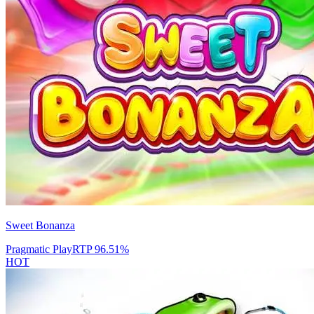
Sweet Bonanza
Pragmatic Play
RTP
96.51
%
HOT