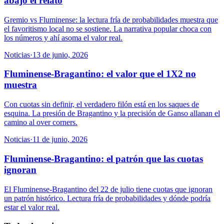
abajo el relato
Gremio vs Fluminense: la lectura fría de probabilidades muestra que
el favoritismo local no se sostiene. La narrativa popular choca con
los números y ahí asoma el valor real.
Noticias
·
13 de junio, 2026
Fluminense-Bragantino: el valor que el 1X2 no
muestra
Con cuotas sin definir, el verdadero filón está en los saques de
esquina. La presión de Bragantino y la precisión de Ganso allanan el
camino al over corners.
Noticias
·
11 de junio, 2026
Fluminense-Bragantino: el patrón que las cuotas
ignoran
El Fluminense-Bragantino del 22 de julio tiene cuotas que ignoran
un patrón histórico. Lectura fría de probabilidades y dónde podría
estar el valor real.