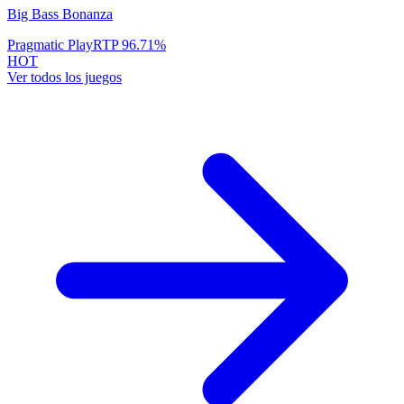
Big Bass Bonanza
Pragmatic Play
RTP
96.71
%
HOT
Ver todos los juegos