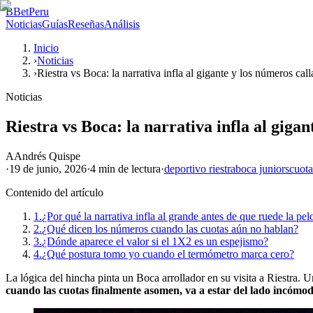
B
BetPeru
Noticias
Guías
Reseñas
Análisis
Inicio
›
Noticias
›
Riestra vs Boca: la narrativa infla al gigante y los números call
Noticias
Riestra vs Boca: la narrativa infla al gigan
A
Andrés Quispe
·
19 de junio, 2026
·
4 min
de lectura
·
deportivo riestra
boca juniors
cuota
Contenido del artículo
1.
¿Por qué la narrativa infla al grande antes de que ruede la pel
2.
¿Qué dicen los números cuando las cuotas aún no hablan?
3.
¿Dónde aparece el valor si el 1X2 es un espejismo?
4.
¿Qué postura tomo yo cuando el termómetro marca cero?
La lógica del hincha pinta un Boca arrollador en su visita a Riestra.
cuando las cuotas finalmente asomen, va a estar del lado incómod