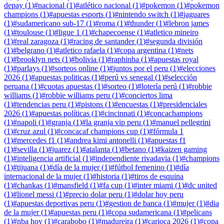
depay
(
1
)
#
nacional
(
1
)
#
atlético nacional
(
1
)
#
pokemon
(
1
)
#
pokemon
champions
(
1
)
#
apuestas esports
(
1
)
#
nintendo switch
(
1
)
#
jaguares
(
1
)
#
sudamericano sub-17
(
1
)
#
roma
(
1
)
#
thunder
(
1
)
#
lebron james
(
1
)
#
toulouse
(
1
)
#
ligue 1
(
1
)
#
chapecoense
(
1
)
#
atletico mineiro
(
1
)
#
real zaragoza
(
1
)
#
racing de santander
(
1
)
#
segunda división
(
1
)
#
belgrano
(
1
)
#
atletico rafaela
(
1
)
#
copa argentina
(
1
)
#
nets
(
1
)
#
brooklyn nets
(
1
)
#
bolivia
(
1
)
#
raphinha
(
1
)
#
apuestas royal
(
1
)
#
parlays
(
1
)
#
sorteos online
(
1
)
#
juntos por el peru
(
1
)
#
elecciones
2026
(
1
)
#
apuestas politicas
(
1
)
#
perú vs senegal
(
1
)
#
selección
peruana
(
1
)
#
cuotas apuestas
(
1
)
#
sorteo
(
1
)
#
lotería perú
(
1
)
#
robbie
williams
(
1
)
#
robbie williams peru
(
1
)
#
conciertos lima
(
1
)
#
tendencias peru
(
1
)
#
pistons
(
1
)
#
encuestas
(
1
)
#
presidenciales
2026
(
1
)
#
apuestas políticas
(
1
)
#
cincinnati
(
1
)
#
concachampions
(
1
)
#
napoli
(
1
)
#
granja
(
1
)
#
la granja vip peru
(
1
)
#
manuel pellegrini
(
1
)
#
cruz azul
(
1
)
#
concacaf champions cup
(
1
)
#
fórmula 1
(
1
)
#
mercedes f1
(
1
)
#
andrea kimi antonelli
(
1
)
#
apuestas f1
(
1
)
#
sevilla
(
1
)
#
juarez
(
1
)
#
atalanta
(
1
)
#
betano
(
1
)
#
kaizen gaming
(
1
)
#
inteligencia artificial
(
1
)
#
independiente rivadavia
(
1
)
#
champions
(
1
)
#
tijuana
(
1
)
#
día de la mujer
(
1
)
#
fútbol femenino
(
1
)
#
día
internacional de la mujer
(
1
)
#
historia
(
1
)
#
tiros de esquina
(
1
)
#
chankas
(
1
)
#
mansfield
(
1
)
#
fa cup
(
1
)
#
inter miami
(
1
)
#
dc united
(
1
)
#
lionel messi
(
1
)
#
precio dolar peru
(
1
)
#
dolar hoy peru
(
1
)
#
apuestas deportivas peru
(
1
)
#
gestion de banca
(
1
)
#
mujer
(
1
)
#
dia
de la mujer
(
1
)
#
apuestas peru
(
1
)
#
copa sudamericana
(
1
)
#
pelicans
(
1
)
#
nba hoy
(
1
)
#
carabobo
(
1
)
#
madureira
(
1
)
#
carioca 2026
(
1
)
#
copa