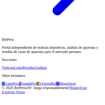
BetPeru
Portal independiente de noticias deportivas, análisis de apuestas y
reseñas de casas de apuestas para el mercado peruano.
Secciones
Noticias
Guías
Reseñas
Análisis
Sitios hermanos
G
GanaPeru
J
JugadaPro
V
VictoriaBet
M
MegaSport
©
2026
BetPeru
|
18+ Juega responsablemente
|
WagerZone
Explorar Ahora