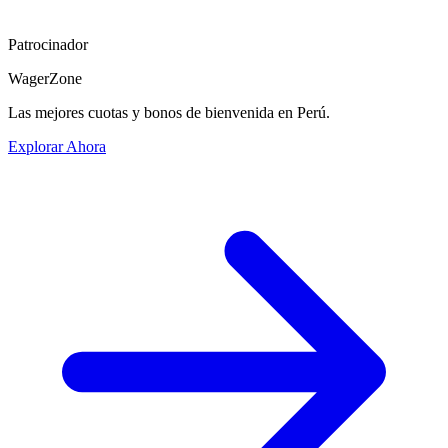
Patrocinador
WagerZone
Las mejores cuotas y bonos de bienvenida en Perú.
Explorar Ahora