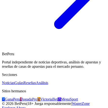
BetPeru
Portal independiente de noticias deportivas, análisis de apuestas y
reseñas de casas de apuestas para el mercado peruano.
Secciones
Noticias
Guías
Reseñas
Análisis
Sitios hermanos
G
GanaPeru
J
JugadaPro
V
VictoriaBet
M
MegaSport
©
2026
BetPeru
|
18+ Juega responsablemente
|
WagerZone
Explorar Ahora