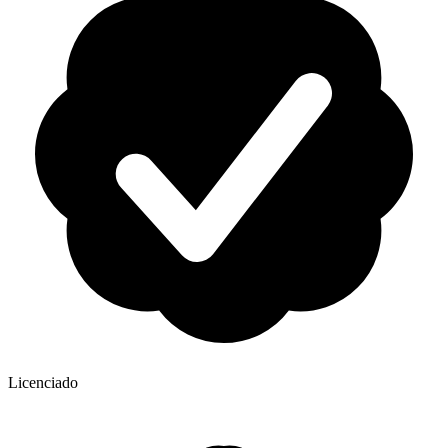
Licenciado