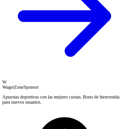
W
WagerZone
Sponsor
Apuestas deportivas con las mejores cuotas. Bono de bienvenida
para nuevos usuarios.