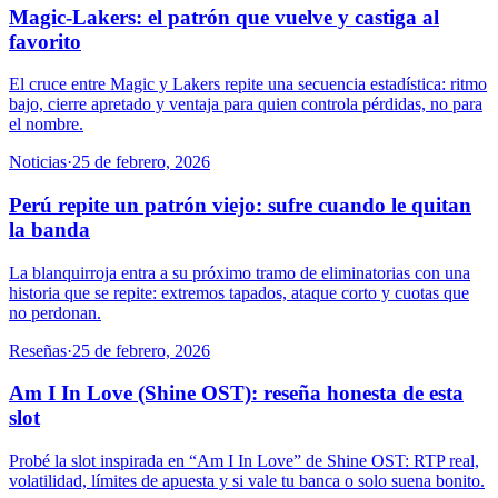
Magic-Lakers: el patrón que vuelve y castiga al
favorito
El cruce entre Magic y Lakers repite una secuencia estadística: ritmo
bajo, cierre apretado y ventaja para quien controla pérdidas, no para
el nombre.
Noticias
·
25 de febrero, 2026
Perú repite un patrón viejo: sufre cuando le quitan
la banda
La blanquirroja entra a su próximo tramo de eliminatorias con una
historia que se repite: extremos tapados, ataque corto y cuotas que
no perdonan.
Reseñas
·
25 de febrero, 2026
Am I In Love (Shine OST): reseña honesta de esta
slot
Probé la slot inspirada en “Am I In Love” de Shine OST: RTP real,
volatilidad, límites de apuesta y si vale tu banca o solo suena bonito.