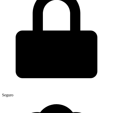
Seguro