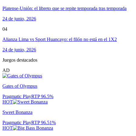
Platense-Unión: el libreto que se repite temporada tras temporada
24 de junio, 2026
04
Alianza Lima vs Sport Huancayo: el filón no está en el 1X2
24 de junio, 2026
Juegos destacados
AD
Gates of Olympus
Pragmatic Play
RTP
96.5
%
HOT
Sweet Bonanza
Pragmatic Play
RTP
96.51
%
HOT