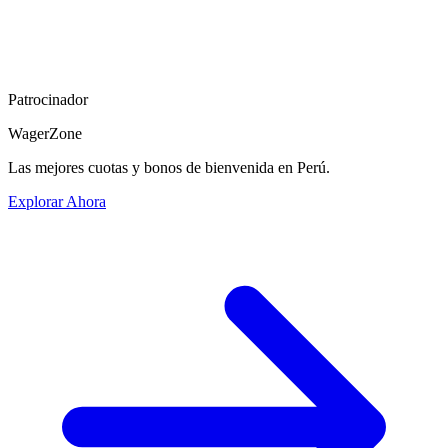
Patrocinador
WagerZone
Las mejores cuotas y bonos de bienvenida en Perú.
Explorar Ahora