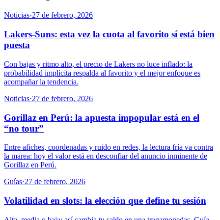
Noticias
·
27 de febrero, 2026
Lakers-Suns: esta vez la cuota al favorito sí está bien
puesta
Con bajas y ritmo alto, el precio de Lakers no luce inflado: la
probabilidad implícita respalda al favorito y el mejor enfoque es
acompañar la tendencia.
Noticias
·
27 de febrero, 2026
Gorillaz en Perú: la apuesta impopular está en el
“no tour”
Entre afiches, coordenadas y ruido en redes, la lectura fría va contra
la marea: hoy el valor está en desconfiar del anuncio inminente de
Gorillaz en Perú.
Guías
·
27 de febrero, 2026
Volatilidad en slots: la elección que define tu sesión
Alta, media o baja: así cambia tu saldo en una tragamonedas. Guía