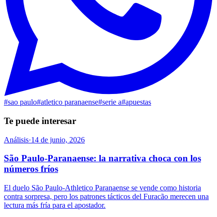
#
sao paulo
#
atletico paranaense
#
serie a
#
apuestas
Te puede interesar
Análisis
·
14 de junio, 2026
São Paulo-Paranaense: la narrativa choca con los
números fríos
El duelo São Paulo-Athletico Paranaense se vende como historia
contra sorpresa, pero los patrones tácticos del Furacão merecen una
lectura más fría para el apostador.