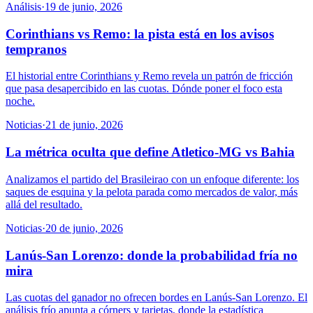
Análisis
·
19 de junio, 2026
Corinthians vs Remo: la pista está en los avisos
tempranos
El historial entre Corinthians y Remo revela un patrón de fricción
que pasa desapercibido en las cuotas. Dónde poner el foco esta
noche.
Noticias
·
21 de junio, 2026
La métrica oculta que define Atletico-MG vs Bahia
Analizamos el partido del Brasileirao con un enfoque diferente: los
saques de esquina y la pelota parada como mercados de valor, más
allá del resultado.
Noticias
·
20 de junio, 2026
Lanús-San Lorenzo: donde la probabilidad fría no
mira
Las cuotas del ganador no ofrecen bordes en Lanús-San Lorenzo. El
análisis frío apunta a córners y tarjetas, donde la estadística