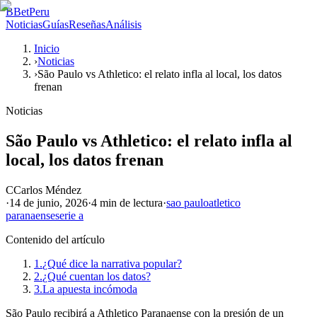
B
BetPeru
Noticias
Guías
Reseñas
Análisis
Inicio
›
Noticias
›
São Paulo vs Athletico: el relato infla al local, los datos
frenan
Noticias
São Paulo vs Athletico: el relato infla al
local, los datos frenan
C
Carlos Méndez
·
14 de junio, 2026
·
4 min
de lectura
·
sao paulo
atletico
paranaense
serie a
Contenido del artículo
1.
¿Qué dice la narrativa popular?
2.
¿Qué cuentan los datos?
3.
La apuesta incómoda
São Paulo recibirá a Athletico Paranaense con la presión de un