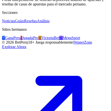
reseñas de casas de apuestas para el mercado peruano.
Secciones
Noticias
Guías
Reseñas
Análisis
Sitios hermanos
G
GanaPeru
J
JugadaPro
V
VictoriaBet
M
MegaSport
©
2026
BetPeru
|
18+ Juega responsablemente
|
WagerZone
Explorar Ahora