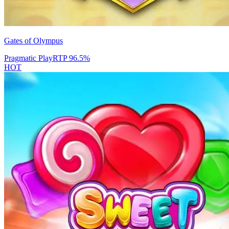
Gates of Olympus
Pragmatic Play
RTP
96.5
%
HOT