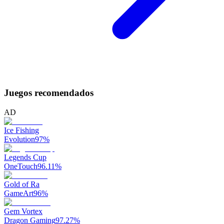
Juegos recomendados
AD
Ice Fishing
Evolution
97
%
Legends Cup
OneTouch
96.11
%
Gold of Ra
GameArt
96
%
Gem Vortex
Dragon Gaming
97.27
%