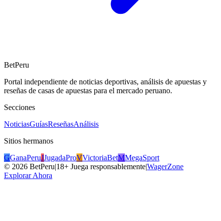
BetPeru
Portal independiente de noticias deportivas, análisis de apuestas y
reseñas de casas de apuestas para el mercado peruano.
Secciones
Noticias
Guías
Reseñas
Análisis
Sitios hermanos
G
GanaPeru
J
JugadaPro
V
VictoriaBet
M
MegaSport
©
2026
BetPeru
|
18+ Juega responsablemente
|
WagerZone
Explorar Ahora