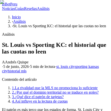
B
BetPeru
Noticias
Guías
Reseñas
Análisis
Inicio
›
Análisis
›
St. Louis vs Sporting KC: el historial que las cuotas no leen
Análisis
St. Louis vs Sporting KC: el historial que
las cuotas no leen
A
Andrés Quispe
·
5 de junio, 2026
·
5 min
de lectura
·
st. louis city
sporting kansas
city
historial mls
Contenido del artículo
1.
La rivalidad que la MLS no promociona lo suficiente
2.
¿Por qué el dominio territorial no se traduce en goles?
3.
¿Qué dice el patrón de tarjetas?
4.
Así influye en la lectura de cuotas
El patrón es más terco que los estados de forma. St. Louis City y