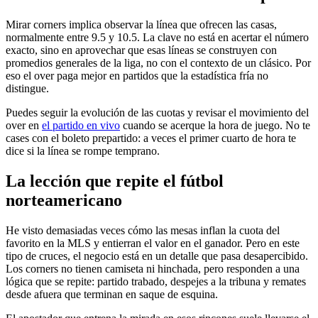
Mirar corners implica observar la línea que ofrecen las casas,
normalmente entre 9.5 y 10.5. La clave no está en acertar el número
exacto, sino en aprovechar que esas líneas se construyen con
promedios generales de la liga, no con el contexto de un clásico. Por
eso el over paga mejor en partidos que la estadística fría no
distingue.
Puedes seguir la evolución de las cuotas y revisar el movimiento del
over en
el partido en vivo
cuando se acerque la hora de juego. No te
cases con el boleto prepartido: a veces el primer cuarto de hora te
dice si la línea se rompe temprano.
La lección que repite el fútbol
norteamericano
He visto demasiadas veces cómo las mesas inflan la cuota del
favorito en la MLS y entierran el valor en el ganador. Pero en este
tipo de cruces, el negocio está en un detalle que pasa desapercibido.
Los corners no tienen camiseta ni hinchada, pero responden a una
lógica que se repite: partido trabado, despejes a la tribuna y remates
desde afuera que terminan en saque de esquina.