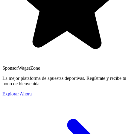
Sponsor
WagerZone
La mejor plataforma de apuestas deportivas. Regístrate y recibe tu
bono de bienvenida.
Explorar Ahora