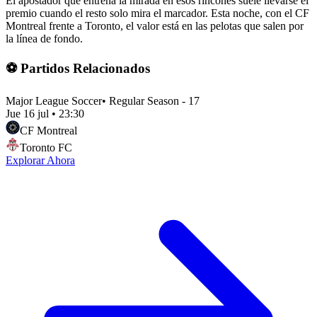
El apostador que entrena la mirada en esos rincones suele llevarse el
premio cuando el resto solo mira el marcador. Esta noche, con el CF
Montreal frente a Toronto, el valor está en las pelotas que salen por
la línea de fondo.
⚽ Partidos Relacionados
Major League Soccer
•
Regular Season - 17
Jue 16 jul
•
23:30
CF Montreal
Toronto FC
Explorar Ahora