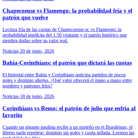
Chapecoense vs Flamengo: la probabilidad fría y el
patrón que vuelve
Lectura fría de las cuotas de Chapecoense-sc vs Flamengo: la
probabilidad implícita del 1.50 visitante y el patrón histórico que
siembra dudas sobre su valor real.
Noticias
·
20 de junio, 2026
Bahia-Corinthians: el patrón que dictará las cuotas
El historial entre Bahia y Corinthians anticipa partidos de pocos
goles y dominio alterno. ¿Qué valor ofrecerá el mano a mano entre
nombres y patrones fríos?
Noticias
·
18 de junio, 2026
Corinthians vs Remo: el patrón de julio que enfría al
favorito
Cuando un gigante paulista recibe a un norteño en el Brasileirao, el
libreto suele repetirse: dominio sin goles y cuota inflada. Leemos las