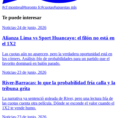
#
cf montreal
#
toronto fc
#
cuotas
#
apuestas mls
Te puede interesar
Noticias
·
24 de junio, 2026
Alianza Lima vs Sport Huancayo: el filón no está en
el 1X2
Las cuotas aún no aparecen, pero la verdadera oportunidad está en
los córners. Análisis frío de probabilidades para un partido que el
favorito dominará en balón parado.
Noticias
·
23 de junio, 2026
River-Barracas: lo que la probabilidad fría calla y la
tribuna grita
La narrativa ya sentenció goleada de River, pero una lectura fría de
las cuotas cuenta otra película. Dónde se esconde el valor cuando el
1X2 te vende humo.
Noticias
·
23 de junio, 2026