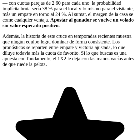
— con cuotas parejas de 2.60 para cada uno, la probabilidad
implícita bruta sería 38 % para el local y lo mismo para el visitante,
más un empate en torno al 24 %. Al sumar, el margen de la casa se
come cualquier ventaja.
Apostar al ganador se vuelve un volado
sin valor esperado positivo.
Además, la historia de este cruce en temporadas recientes muestra
que ningún equipo logra dominar de forma consistente. Los
pronósticos se reparten entre empate y victoria ajustada, lo que
diluye todavía más la cuota de favorito. Si lo que buscas es una
apuesta con fundamento, el 1X2 te deja con las manos vacías antes
de que ruede la pelota.