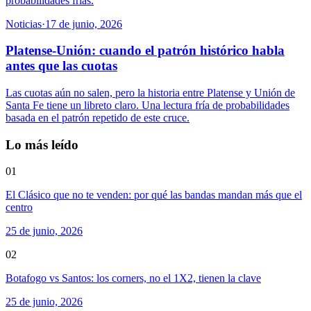
probabilidades frías.
Noticias
·
17 de junio, 2026
Platense-Unión: cuando el patrón histórico habla
antes que las cuotas
Las cuotas aún no salen, pero la historia entre Platense y Unión de
Santa Fe tiene un libreto claro. Una lectura fría de probabilidades
basada en el patrón repetido de este cruce.
Lo más leído
01
El Clásico que no te venden: por qué las bandas mandan más que el
centro
25 de junio, 2026
02
Botafogo vs Santos: los corners, no el 1X2, tienen la clave
25 de junio, 2026