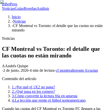
B
BetPeru
Noticias
Guías
Reseñas
Análisis
Inicio
›
Noticias
›
CF Montreal vs Toronto: el detalle que las cuotas no están
mirando
Noticias
CF Montreal vs Toronto: el detalle que
las cuotas no están mirando
A
Andrés Quispe
·
2 de junio, 2026
·
4 min
de lectura
·
cf montreal
toronto fc
cuotas
Contenido del artículo
1.
¿Por qué el 1X2 no paga?
2.
¿Qué pasa en los corners?
3.
Cómo convertir la lectura fría en apuesta
4.
La lección que repite el fútbol norteamericano
Cuando las cuotas del CF Montreal vs Toronto FC lleguen a las