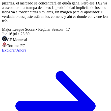
pizarras, el mercado se concentrará en quién gana. Pero ese 1X2 va
a esconder una trampa de libro: la probabilidad implícita de los dos
lados va a rondar cifras similares, sin margen para el apostador. El
verdadero desajuste está en los corners, y ahí es donde conviene leer
frío.
Major League Soccer
•
Regular Season - 17
Jue 16 jul
•
23:30
CF Montreal
Toronto FC
Explorar Ahora