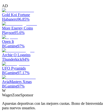
AD
Gold Koi Fortune
Habanero
96.85
%
More Energy Coins
Playson
95.6
%
Open It
BGaming
97
%
Archie O Loggins
Thunderkick
94
%
UFO Pyramids
BGaming
97.17
%
AviaMasters Xmas
BGaming
97
%
W
WagerZone
Sponsor
Apuestas deportivas con las mejores cuotas. Bono de bienvenida
para nuevos usuarios.