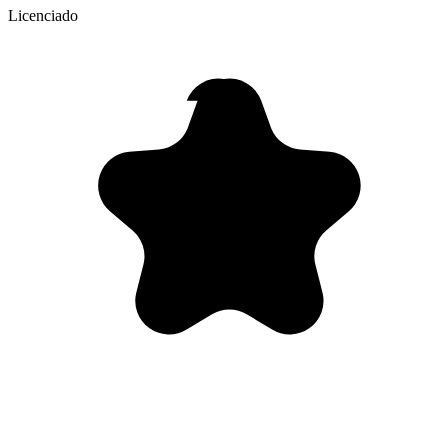
Licenciado