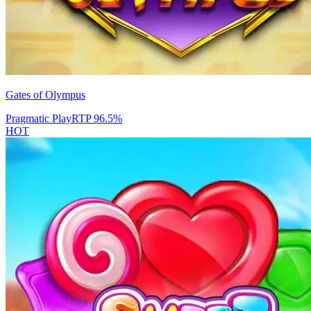
Gates of Olympus
Pragmatic Play
RTP
96.5
%
HOT