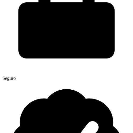
Seguro