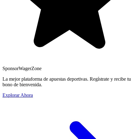
Sponsor
WagerZone
La mejor plataforma de apuestas deportivas. Regístrate y recibe tu
bono de bienvenida.
Explorar Ahora