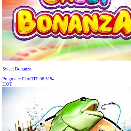
Sweet Bonanza
Pragmatic Play
RTP
96.51
%
HOT