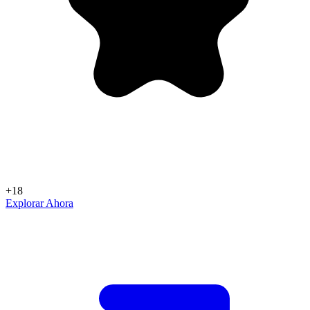
+18
Explorar Ahora