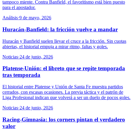
tampoco miente. Contra Banfield, el favoritismo está bien puesto
para el apostador.
Análisis
·
9 de mayo, 2026
Huracán-Banfield: la fricción vuelve a mandar
Huracán y Banfield suelen llevar el cruce a la fricción. Sin cuotas
abiertas, el historial empuja a mirar ritmo, faltas y goles.
Noticias
·
24 de junio, 2026
Platense-Unión: el libreto que se repite temporada
tras temporada
El historial entre Platense y Unión de Santa Fe muestra partidos
cerrados, con escasas ocasiones. La previa táctica y el patrón de
Liga Profesional indican que volverá a ser un duelo de pocos goles.
Noticias
·
24 de junio, 2026
Racing-Gimnasia: los corners pintan el verdadero
valor