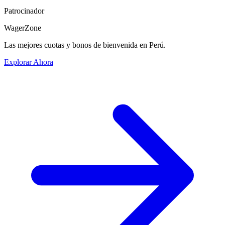
Patrocinador
WagerZone
Las mejores cuotas y bonos de bienvenida en Perú.
Explorar Ahora