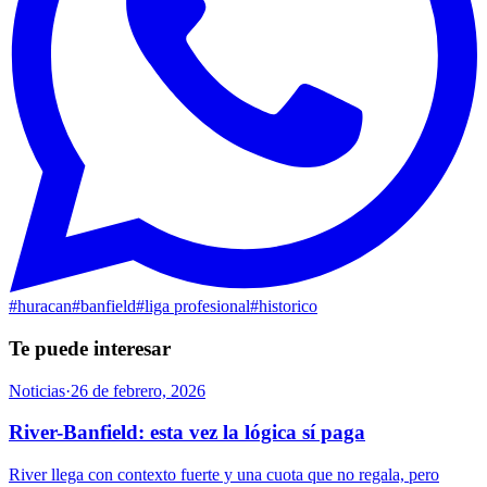
#
huracan
#
banfield
#
liga profesional
#
historico
Te puede interesar
Noticias
·
26 de febrero, 2026
River-Banfield: esta vez la lógica sí paga
River llega con contexto fuerte y una cuota que no regala, pero