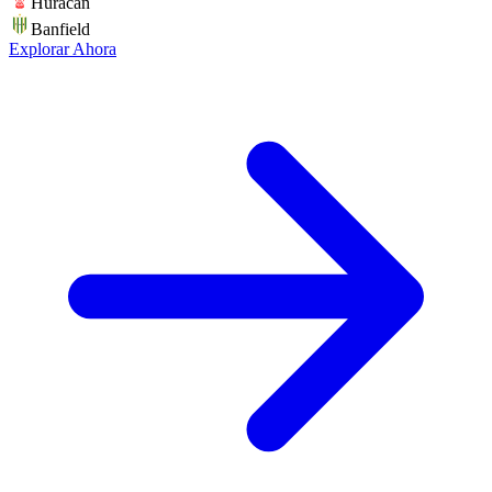
Huracan
Banfield
Explorar Ahora