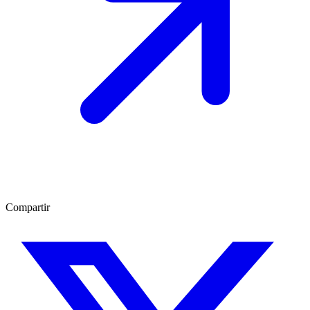
Compartir