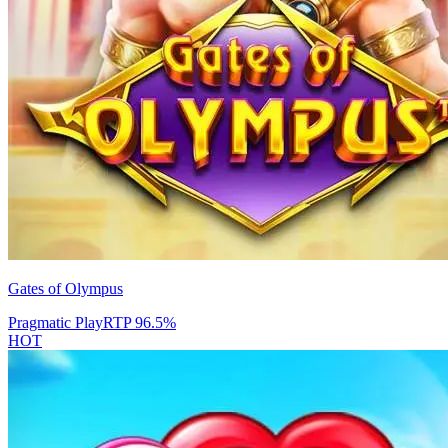
Gates of Olympus
Pragmatic Play
RTP
96.5
%
HOT