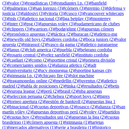
(
3
)
#
valor
(
3
)
#
estadísticas
(
3
)
#
estudiantes l.p.
(
3
)
#
banfield
(
3
)
#
palmeiras
(
3
)
#
san lorenzo
(
3
)
#
córners
(
3
)
#
gremio
(
3
)
#
defensa y
justicia
(
3
)
#
aldosivi
(
3
)
#
vitoria
(
3
)
#
cusco
(
3
)
#
vancouver whitecaps
(
3
)
#
mls
(
3
)
#
atletico nacional
(
3
)
#
liga betplay
(
3
)
#
monterrey
(
3
)
#
inter
(
3
)
#
psg
(
3
)
#
apuestas voley
(
3
)
#
sudamericano de clubes
(
3
)
#
clippers
(
3
)
#
warriors
(
3
)
#
bodø/glimt
(
3
)
#
apuestas córners
(
2
)
#
pronóstico apuestas
(
2
)
#
táctica
(
2
)
#
huracan
(
2
)
#
atletico-mg
(
2
)
#
newells old boys
(
2
)
#
talleres cordoba
(
2
)
#
boca juniors
(
2
)
#
valor
apuesta
(
2
)
#
mirassol
(
2
)
#
vasco da gama
(
2
)
#
atletico paranaense
(
2
)
#
lanus
(
2
)
#
club america
(
2
)
#
puebla
(
2
)
#
belgrano cordoba
(
2
)
#
rosario central
(
2
)
#
velez sarsfield
(
2
)
#
instituto cordoba
(
2
)
#
cagliari
(
2
)
#
como
(
2
)
#
sporting cristal
(
2
)
#
primera división
(
2
)
#
comerciantes unidos
(
2
)
#
alianza atletico
(
2
)
#
adt
(
2
)
#
universitario
(
2
)
#
ucv moquegua
(
2
)
#
sporting kansas city
(
2
)
#
gimnasia l.p.
(
2
)
#
chicago fire
(
2
)
#
slot machine
(
2
)
#
tragamonedas online
(
2
)
#
medellin
(
2
)
#
juventus
(
2
)
#
atletico
madrid
(
2
)
#
tabla de posiciones
(
2
)
#
tinka
(
2
)
#
resultados
(
2
)
#
betis
(
2
)
#
europa league
(
2
)
#
perú
(
2
)
#
brasil
(
2
)
#
nba apuestas
(
2
)
#
seleccion peruana
(
2
)
#
chelsea
(
2
)
#
sport boys
(
2
)
#
tigres
(
2
)
#
torneo apertura
(
2
)
#
gestión de bankroll
(
2
)
#
apuestas liga 1
(
2
)
#
binacional
(
2
)
#
cuotas deportivas
(
2
)
#
osasco
(
2
)
#
alianza
(
2
)
#
san
martín vóley
(
2
)
#
apuestas deportivas perú
(
2
)
#
voley
(
2
)
#
partidos
(
2
)
#
cuotas hoy
(
2
)
#
resultados uni
(
2
)
#
apuestas la liga
(
2
)
#
cuotas
brasileirao
(
1
)
#
córners apuesta
(
1
)
#
gimnasia
(
1
)
#
tarjetas
(
1
)
#
mercados alternativos
(
1
)
#
serie a brasileira
(
1
)
#
historico