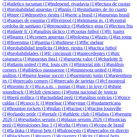
(
1
)
#
atletico tucuman
(
1
)
#
independ. rivadavia
(
1
)
#
lectura de cuotas
(
1
)
#
probabilidad apuestas
(
1
)
#
lanús
(
1
)
#
estudiantes de rio cuarto
(
1
)
#
tigre
(
1
)
#
deportivo riestra
(
1
)
#
serie a brasil
(
1
)
#
apuestas brasil
(
1
)
#
saques de esquina
(
1
)
#
liverpool
(
1
)
#
gimnasia m.
(
1
)
#
central
cordoba de santiago
(
1
)
#
pronostico
(
1
)
#
atletico grau
(
1
)
#
lectura fria
(
1
)
#
atlante fc
(
1
)
#
analisis táctico
(
1
)
#
cuotas futbol
(
1
)
#
fc juarez
(
1
)
#
ligamx
(
1
)
#
corners apuestas
(
1
)
#
bologna
(
1
)
#
lazio
(
1
)
#
as roma
(
1
)
#
fiorentina
(
1
)
#
parma
(
1
)
#
udinese
(
1
)
#
fbc melgar
(
1
)
#
probabilidad implícita
(
1
)
#
dep. riestra
(
1
)
#
tactica futbol
(
1
)
#
probabilidades
(
1
)
#
fc cincinnati
(
1
)
#
antecedentes
(
1
)
#
utc
cajamarca
(
1
)
#
apuestas liga1
(
1
)
#
apuesta valor
(
1
)
#
charlotte fc
(
1
)
#
atlanta united
(
1
)
#
st. louis city
(
1
)
#
historial mls
(
1
)
#
análisis
corners
(
1
)
#
athletico paranaense
(
1
)
#
minnesota united
(
1
)
#
mls
análisis
(
1
)
#
major league soccer
(
1
)
#
sarmiento junin
(
1
)
#
argentinos
jrs
(
1
)
#
mercado corners
(
1
)
#
mercado de tarjetas
(
1
)
#
cf montreal
(
1
)
#
toronto fc
(
1
)
#
u.n.a.m. - pumas
(
1
)
#
am i in love
(
1
)
#
shine
soundtrack
(
1
)
#
club cienciano
(
1
)
#
junta nacional de justicia
(
1
)
#
perú política
(
1
)
#
actualidad perú
(
1
)
#
análisis noticias
(
1
)
#
once
caldas
(
1
)
#
cusco fc
(
1
)
#
melgar
(
1
)
#
neymar
(
1
)
#
sudamericana
(
1
)
#
houston rockets
(
1
)
#
milan
(
1
)
#
racing
(
1
)
#
racing louisville
(
1
)
#
orlando pride
(
1
)
#
getafe
(
1
)
#
athletic club
(
1
)
#
laliga
(
1
)
#
serums
2026
(
1
)
#
resultados serums
(
1
)
#
plazas serums 2026
(
1
)
#
noticias
perú
(
1
)
#
posiciones liga 1
(
1
)
#
celta
(
1
)
#
vigo
(
1
)
#
copa de brasil
(
1
)
#
la tinka
(
1
)
#
prop bets
(
1
)
#
baloncesto
(
1
)
#
mercados en directo
(
1
)
#
blackburn
(
1
)
#
rovers
(
1
)
#
coventry
(
1
)
#
city
(
1
)
#
real betis