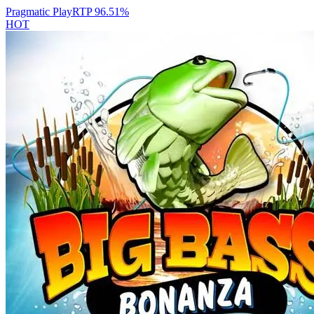
Pragmatic Play
RTP
96.51
%
HOT