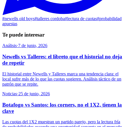
#
newells old boys
#
talleres cordoba
#
lectura de cuotas
#
probabilidad
apuestas
Te puede interesar
Análisis
·
7 de junio, 2026
Newells vs Talleres: el libreto que el historial no deja
de repetir
El historial entre Newells y Talleres marca una tendencia clara: el
local sufre más de lo que las cuotas sugieren. Análisis táctico de un
patrón que se repite.
Noticias
·
25 de junio, 2026
Botafogo vs Santos: los corners, no el 1X2, tienen la
clave
Las cuotas del 1X2 muestran un partido parejo, pero la lectura fría
de probabilidades esconde una oportunidad concreta en el mercado