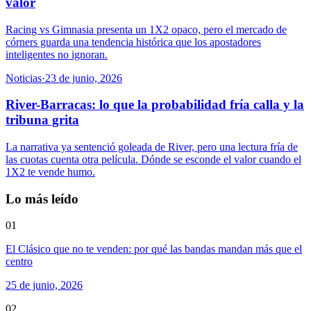
valor
Racing vs Gimnasia presenta un 1X2 opaco, pero el mercado de
córners guarda una tendencia histórica que los apostadores
inteligentes no ignoran.
Noticias
·
23 de junio, 2026
River-Barracas: lo que la probabilidad fría calla y la
tribuna grita
La narrativa ya sentenció goleada de River, pero una lectura fría de
las cuotas cuenta otra película. Dónde se esconde el valor cuando el
1X2 te vende humo.
Lo más leído
01
El Clásico que no te venden: por qué las bandas mandan más que el
centro
25 de junio, 2026
02