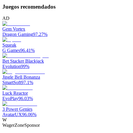
Juegos recomendados
AD
Gem Vortex
Dragon Gaming
97.27
%
Squeak
G Games
96.41
%
Bet Stacker Blackjack
Evolution
99
%
Jingle Bell Bonanza
SmartSoft
97.1
%
Luck Reactor
EvoPlay
96.03
%
3 Power Genies
AvatarUX
96.06
%
W
WagerZone
Sponsor