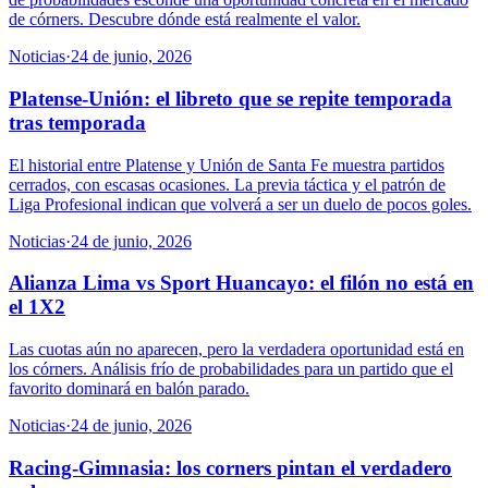
de córners. Descubre dónde está realmente el valor.
Noticias
·
24 de junio, 2026
Platense-Unión: el libreto que se repite temporada
tras temporada
El historial entre Platense y Unión de Santa Fe muestra partidos
cerrados, con escasas ocasiones. La previa táctica y el patrón de
Liga Profesional indican que volverá a ser un duelo de pocos goles.
Noticias
·
24 de junio, 2026
Alianza Lima vs Sport Huancayo: el filón no está en
el 1X2
Las cuotas aún no aparecen, pero la verdadera oportunidad está en
los córners. Análisis frío de probabilidades para un partido que el
favorito dominará en balón parado.
Noticias
·
24 de junio, 2026
Racing-Gimnasia: los corners pintan el verdadero