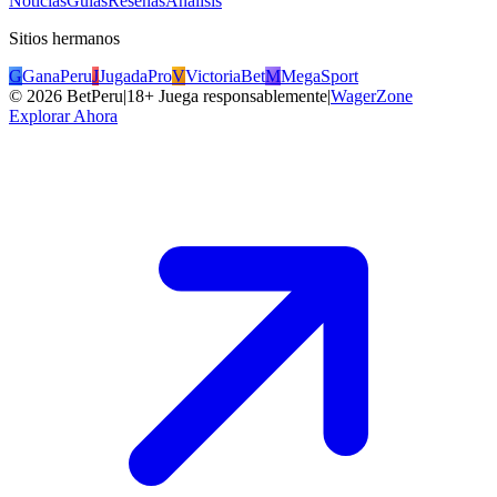
Noticias
Guías
Reseñas
Análisis
Sitios hermanos
G
GanaPeru
J
JugadaPro
V
VictoriaBet
M
MegaSport
©
2026
BetPeru
|
18+ Juega responsablemente
|
WagerZone
Explorar Ahora