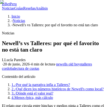
B
BetPeru
Noticias
Guías
Reseñas
Análisis
Inicio
›
Noticias
›
Newell’s vs Talleres: por qué el favorito no está tan claro
Noticias
Newell’s vs Talleres: por qué el favorito
no está tan claro
L
Lucía Paredes
·
20 de junio, 2026
·
4 min
de lectura
·
newells old boys
talleres
cordoba
lectura de cuotas
Contenido del artículo
1.
¿Por qué la narrativa infla a Talleres?
2.
¿Qué dicen los números históricos de Newell's como local?
3.
¿Dónde está el valor real?
4.
Menos épica, más cálculo
El relato que circula entre hinchas y medios pinta a Talleres como el