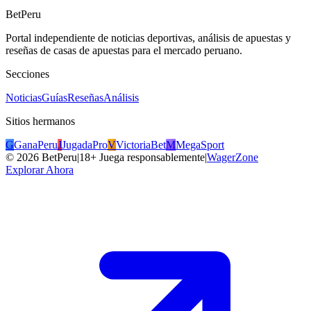
BetPeru
Portal independiente de noticias deportivas, análisis de apuestas y
reseñas de casas de apuestas para el mercado peruano.
Secciones
Noticias
Guías
Reseñas
Análisis
Sitios hermanos
G
GanaPeru
J
JugadaPro
V
VictoriaBet
M
MegaSport
©
2026
BetPeru
|
18+ Juega responsablemente
|
WagerZone
Explorar Ahora