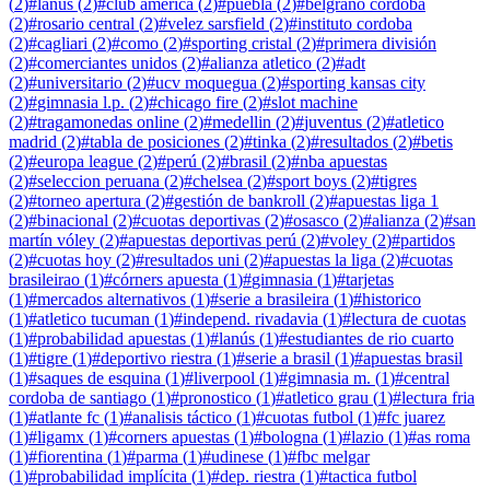
(
2
)
#
lanus
(
2
)
#
club america
(
2
)
#
puebla
(
2
)
#
belgrano cordoba
(
2
)
#
rosario central
(
2
)
#
velez sarsfield
(
2
)
#
instituto cordoba
(
2
)
#
cagliari
(
2
)
#
como
(
2
)
#
sporting cristal
(
2
)
#
primera división
(
2
)
#
comerciantes unidos
(
2
)
#
alianza atletico
(
2
)
#
adt
(
2
)
#
universitario
(
2
)
#
ucv moquegua
(
2
)
#
sporting kansas city
(
2
)
#
gimnasia l.p.
(
2
)
#
chicago fire
(
2
)
#
slot machine
(
2
)
#
tragamonedas online
(
2
)
#
medellin
(
2
)
#
juventus
(
2
)
#
atletico
madrid
(
2
)
#
tabla de posiciones
(
2
)
#
tinka
(
2
)
#
resultados
(
2
)
#
betis
(
2
)
#
europa league
(
2
)
#
perú
(
2
)
#
brasil
(
2
)
#
nba apuestas
(
2
)
#
seleccion peruana
(
2
)
#
chelsea
(
2
)
#
sport boys
(
2
)
#
tigres
(
2
)
#
torneo apertura
(
2
)
#
gestión de bankroll
(
2
)
#
apuestas liga 1
(
2
)
#
binacional
(
2
)
#
cuotas deportivas
(
2
)
#
osasco
(
2
)
#
alianza
(
2
)
#
san
martín vóley
(
2
)
#
apuestas deportivas perú
(
2
)
#
voley
(
2
)
#
partidos
(
2
)
#
cuotas hoy
(
2
)
#
resultados uni
(
2
)
#
apuestas la liga
(
2
)
#
cuotas
brasileirao
(
1
)
#
córners apuesta
(
1
)
#
gimnasia
(
1
)
#
tarjetas
(
1
)
#
mercados alternativos
(
1
)
#
serie a brasileira
(
1
)
#
historico
(
1
)
#
atletico tucuman
(
1
)
#
independ. rivadavia
(
1
)
#
lectura de cuotas
(
1
)
#
probabilidad apuestas
(
1
)
#
lanús
(
1
)
#
estudiantes de rio cuarto
(
1
)
#
tigre
(
1
)
#
deportivo riestra
(
1
)
#
serie a brasil
(
1
)
#
apuestas brasil
(
1
)
#
saques de esquina
(
1
)
#
liverpool
(
1
)
#
gimnasia m.
(
1
)
#
central
cordoba de santiago
(
1
)
#
pronostico
(
1
)
#
atletico grau
(
1
)
#
lectura fria
(
1
)
#
atlante fc
(
1
)
#
analisis táctico
(
1
)
#
cuotas futbol
(
1
)
#
fc juarez
(
1
)
#
ligamx
(
1
)
#
corners apuestas
(
1
)
#
bologna
(
1
)
#
lazio
(
1
)
#
as roma
(
1
)
#
fiorentina
(
1
)
#
parma
(
1
)
#
udinese
(
1
)
#
fbc melgar
(
1
)
#
probabilidad implícita
(
1
)
#
dep. riestra
(
1
)
#
tactica futbol