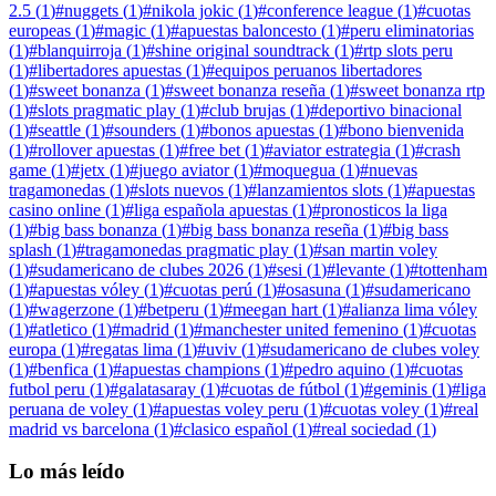
2.5
(
1
)
#
nuggets
(
1
)
#
nikola jokic
(
1
)
#
conference league
(
1
)
#
cuotas
europeas
(
1
)
#
magic
(
1
)
#
apuestas baloncesto
(
1
)
#
peru eliminatorias
(
1
)
#
blanquirroja
(
1
)
#
shine original soundtrack
(
1
)
#
rtp slots peru
(
1
)
#
libertadores apuestas
(
1
)
#
equipos peruanos libertadores
(
1
)
#
sweet bonanza
(
1
)
#
sweet bonanza reseña
(
1
)
#
sweet bonanza rtp
(
1
)
#
slots pragmatic play
(
1
)
#
club brujas
(
1
)
#
deportivo binacional
(
1
)
#
seattle
(
1
)
#
sounders
(
1
)
#
bonos apuestas
(
1
)
#
bono bienvenida
(
1
)
#
rollover apuestas
(
1
)
#
free bet
(
1
)
#
aviator estrategia
(
1
)
#
crash
game
(
1
)
#
jetx
(
1
)
#
juego aviator
(
1
)
#
moquegua
(
1
)
#
nuevas
tragamonedas
(
1
)
#
slots nuevos
(
1
)
#
lanzamientos slots
(
1
)
#
apuestas
casino online
(
1
)
#
liga española apuestas
(
1
)
#
pronosticos la liga
(
1
)
#
big bass bonanza
(
1
)
#
big bass bonanza reseña
(
1
)
#
big bass
splash
(
1
)
#
tragamonedas pragmatic play
(
1
)
#
san martin voley
(
1
)
#
sudamericano de clubes 2026
(
1
)
#
sesi
(
1
)
#
levante
(
1
)
#
tottenham
(
1
)
#
apuestas vóley
(
1
)
#
cuotas perú
(
1
)
#
osasuna
(
1
)
#
sudamericano
(
1
)
#
wagerzone
(
1
)
#
betperu
(
1
)
#
meegan hart
(
1
)
#
alianza lima vóley
(
1
)
#
atletico
(
1
)
#
madrid
(
1
)
#
manchester united femenino
(
1
)
#
cuotas
europa
(
1
)
#
regatas lima
(
1
)
#
uviv
(
1
)
#
sudamericano de clubes voley
(
1
)
#
benfica
(
1
)
#
apuestas champions
(
1
)
#
pedro aquino
(
1
)
#
cuotas
futbol peru
(
1
)
#
galatasaray
(
1
)
#
cuotas de fútbol
(
1
)
#
geminis
(
1
)
#
liga
peruana de voley
(
1
)
#
apuestas voley peru
(
1
)
#
cuotas voley
(
1
)
#
real
madrid vs barcelona
(
1
)
#
clasico español
(
1
)
#
real sociedad
(
1
)
Lo más leído