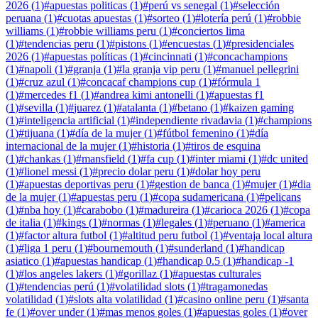
2026
(
1
)
#
apuestas politicas
(
1
)
#
perú vs senegal
(
1
)
#
selección
peruana
(
1
)
#
cuotas apuestas
(
1
)
#
sorteo
(
1
)
#
lotería perú
(
1
)
#
robbie
williams
(
1
)
#
robbie williams peru
(
1
)
#
conciertos lima
(
1
)
#
tendencias peru
(
1
)
#
pistons
(
1
)
#
encuestas
(
1
)
#
presidenciales
2026
(
1
)
#
apuestas políticas
(
1
)
#
cincinnati
(
1
)
#
concachampions
(
1
)
#
napoli
(
1
)
#
granja
(
1
)
#
la granja vip peru
(
1
)
#
manuel pellegrini
(
1
)
#
cruz azul
(
1
)
#
concacaf champions cup
(
1
)
#
fórmula 1
(
1
)
#
mercedes f1
(
1
)
#
andrea kimi antonelli
(
1
)
#
apuestas f1
(
1
)
#
sevilla
(
1
)
#
juarez
(
1
)
#
atalanta
(
1
)
#
betano
(
1
)
#
kaizen gaming
(
1
)
#
inteligencia artificial
(
1
)
#
independiente rivadavia
(
1
)
#
champions
(
1
)
#
tijuana
(
1
)
#
día de la mujer
(
1
)
#
fútbol femenino
(
1
)
#
día
internacional de la mujer
(
1
)
#
historia
(
1
)
#
tiros de esquina
(
1
)
#
chankas
(
1
)
#
mansfield
(
1
)
#
fa cup
(
1
)
#
inter miami
(
1
)
#
dc united
(
1
)
#
lionel messi
(
1
)
#
precio dolar peru
(
1
)
#
dolar hoy peru
(
1
)
#
apuestas deportivas peru
(
1
)
#
gestion de banca
(
1
)
#
mujer
(
1
)
#
dia
de la mujer
(
1
)
#
apuestas peru
(
1
)
#
copa sudamericana
(
1
)
#
pelicans
(
1
)
#
nba hoy
(
1
)
#
carabobo
(
1
)
#
madureira
(
1
)
#
carioca 2026
(
1
)
#
copa
de italia
(
1
)
#
kings
(
1
)
#
normas
(
1
)
#
legales
(
1
)
#
peruano
(
1
)
#
america
(
1
)
#
factor altura futbol
(
1
)
#
altitud peru futbol
(
1
)
#
ventaja local altura
(
1
)
#
liga 1 peru
(
1
)
#
bournemouth
(
1
)
#
sunderland
(
1
)
#
handicap
asiatico
(
1
)
#
apuestas handicap
(
1
)
#
handicap 0.5
(
1
)
#
handicap -1
(
1
)
#
los angeles lakers
(
1
)
#
gorillaz
(
1
)
#
apuestas culturales
(
1
)
#
tendencias perú
(
1
)
#
volatilidad slots
(
1
)
#
tragamonedas
volatilidad
(
1
)
#
slots alta volatilidad
(
1
)
#
casino online peru
(
1
)
#
santa
fe
(
1
)
#
over under
(
1
)
#
mas menos goles
(
1
)
#
apuestas goles
(
1
)
#
over