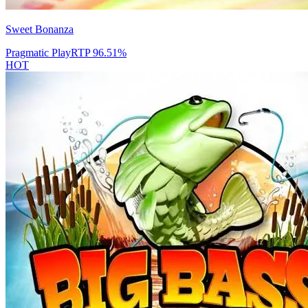
Sweet Bonanza
Pragmatic Play
RTP
96.51
%
HOT