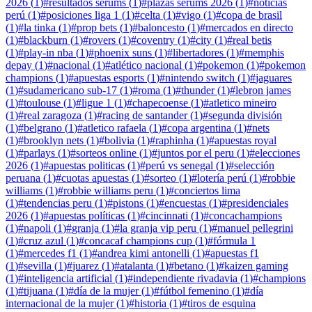
2026
(
1
)
#
resultados serums
(
1
)
#
plazas serums 2026
(
1
)
#
noticias
perú
(
1
)
#
posiciones liga 1
(
1
)
#
celta
(
1
)
#
vigo
(
1
)
#
copa de brasil
(
1
)
#
la tinka
(
1
)
#
prop bets
(
1
)
#
baloncesto
(
1
)
#
mercados en directo
(
1
)
#
blackburn
(
1
)
#
rovers
(
1
)
#
coventry
(
1
)
#
city
(
1
)
#
real betis
(
1
)
#
play-in nba
(
1
)
#
phoenix suns
(
1
)
#
libertadores
(
1
)
#
memphis
depay
(
1
)
#
nacional
(
1
)
#
atlético nacional
(
1
)
#
pokemon
(
1
)
#
pokemon
champions
(
1
)
#
apuestas esports
(
1
)
#
nintendo switch
(
1
)
#
jaguares
(
1
)
#
sudamericano sub-17
(
1
)
#
roma
(
1
)
#
thunder
(
1
)
#
lebron james
(
1
)
#
toulouse
(
1
)
#
ligue 1
(
1
)
#
chapecoense
(
1
)
#
atletico mineiro
(
1
)
#
real zaragoza
(
1
)
#
racing de santander
(
1
)
#
segunda división
(
1
)
#
belgrano
(
1
)
#
atletico rafaela
(
1
)
#
copa argentina
(
1
)
#
nets
(
1
)
#
brooklyn nets
(
1
)
#
bolivia
(
1
)
#
raphinha
(
1
)
#
apuestas royal
(
1
)
#
parlays
(
1
)
#
sorteos online
(
1
)
#
juntos por el peru
(
1
)
#
elecciones
2026
(
1
)
#
apuestas politicas
(
1
)
#
perú vs senegal
(
1
)
#
selección
peruana
(
1
)
#
cuotas apuestas
(
1
)
#
sorteo
(
1
)
#
lotería perú
(
1
)
#
robbie
williams
(
1
)
#
robbie williams peru
(
1
)
#
conciertos lima
(
1
)
#
tendencias peru
(
1
)
#
pistons
(
1
)
#
encuestas
(
1
)
#
presidenciales
2026
(
1
)
#
apuestas políticas
(
1
)
#
cincinnati
(
1
)
#
concachampions
(
1
)
#
napoli
(
1
)
#
granja
(
1
)
#
la granja vip peru
(
1
)
#
manuel pellegrini
(
1
)
#
cruz azul
(
1
)
#
concacaf champions cup
(
1
)
#
fórmula 1
(
1
)
#
mercedes f1
(
1
)
#
andrea kimi antonelli
(
1
)
#
apuestas f1
(
1
)
#
sevilla
(
1
)
#
juarez
(
1
)
#
atalanta
(
1
)
#
betano
(
1
)
#
kaizen gaming
(
1
)
#
inteligencia artificial
(
1
)
#
independiente rivadavia
(
1
)
#
champions
(
1
)
#
tijuana
(
1
)
#
día de la mujer
(
1
)
#
fútbol femenino
(
1
)
#
día
internacional de la mujer
(
1
)
#
historia
(
1
)
#
tiros de esquina