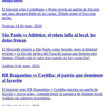
tempranos
El historial entre Corinthians y Remo revela un patrón de fricción
que pasa desapercibido en las cuotas. Dónde poner el foco esta
noche.
Noticias
·
14 de junio, 2026
São Paulo vs Athletico: el relato infla al local, los
datos frenan
El Morumbi empuja a São Paulo como favorito, pero el historial
reciente y la fricción táctica del Furacão narran una historia muy
distinta.¿Dónde está el valor real cuando no hay cuota fija?
Análisis
·
9 de junio, 2026
RB Bragantino vs Coritiba: el patrón que desmiente
al favorito
El historial entre RB Bragantino y Coritiba muestra un patrón de
fricción y pocos goles, contradiciendo la narrativa de dominio local.
Análisis sin números inventados.