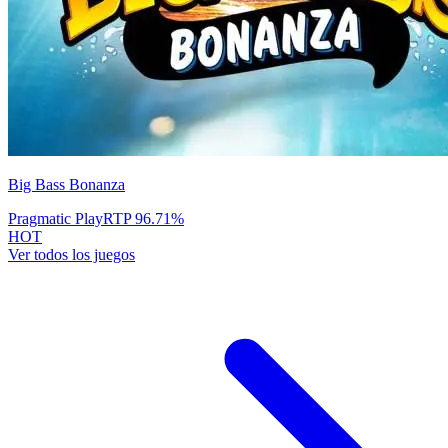
Big Bass Bonanza
Pragmatic Play
RTP
96.71
%
HOT
Ver todos los juegos