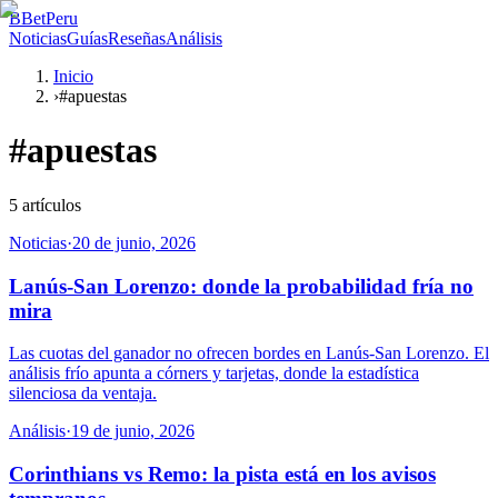
B
BetPeru
Noticias
Guías
Reseñas
Análisis
Inicio
›
#apuestas
#
apuestas
5
artículos
Noticias
·
20 de junio, 2026
Lanús-San Lorenzo: donde la probabilidad fría no
mira
Las cuotas del ganador no ofrecen bordes en Lanús-San Lorenzo. El
análisis frío apunta a córners y tarjetas, donde la estadística
silenciosa da ventaja.
Análisis
·
19 de junio, 2026
Corinthians vs Remo: la pista está en los avisos