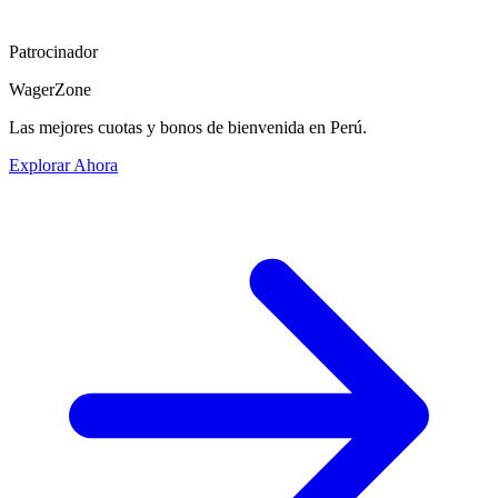
Patrocinador
WagerZone
Las mejores cuotas y bonos de bienvenida en Perú.
Explorar Ahora