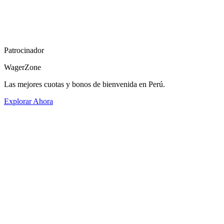
Patrocinador
WagerZone
Las mejores cuotas y bonos de bienvenida en Perú.
Explorar Ahora