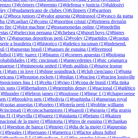
orenzo
(
3
)
#
córners
(
3
)
#
gremio
(
3
)
#
defensa y justicia
(
3
)
#
aldosivi
oley
(
3
)
#
sudamericano de clubes
(
3
)
#
clippers
(
3
)
#
warriors
ba
(
2
)
#
boca juniors
(
2
)
#
valor apuesta
(
2
)
#
mirassol
(
2
)
#
vasco da gama
oba
(
2
)
#
cagliari
(
2
)
#
como
(
2
)
#
sporting cristal
(
2
)
#
primera división
o fire
(
2
)
#
slot machine
(
2
)
#
tragamonedas online
(
2
)
#
medellin
stas
(
2
)
#
seleccion peruana
(
2
)
#
chelsea
(
2
)
#
sport boys
(
2
)
#
tigres
ley
(
2
)
#
apuestas deportivas perú
(
2
)
#
voley
(
2
)
#
partidos
(
2
)
#
cuotas
serie a brasileira
(
1
)
#
historico
(
1
)
#
atletico tucuman
(
1
)
#
independ.
sil
(
1
)
#
apuestas brasil
(
1
)
#
saques de esquina
(
1
)
#
liverpool
futbol
(
1
)
#
fc juarez
(
1
)
#
ligamx
(
1
)
#
corners apuestas
(
1
)
#
bologna
robabilidades
(
1
)
#
fc cincinnati
(
1
)
#
antecedentes
(
1
)
#
utc cajamarca
ranaense
(
1
)
#
minnesota united
(
1
)
#
mls análisis
(
1
)
#
major league
s
(
1
)
#
am i in love
(
1
)
#
shine soundtrack
(
1
)
#
club cienciano
(
1
)
#
junta
ericana
(
1
)
#
houston rockets
(
1
)
#
milan
(
1
)
#
racing
(
1
)
#
racing louisville
#
posiciones liga 1
(
1
)
#
celta
(
1
)
#
vigo
(
1
)
#
copa de brasil
(
1
)
#
la tinka
nix suns
(
1
)
#
libertadores
(
1
)
#
memphis depay
(
1
)
#
nacional
(
1
)
#
atlético
1
)
#
thunder
(
1
)
#
lebron james
(
1
)
#
toulouse
(
1
)
#
ligue 1
(
1
)
#
chapecoense
nets
(
1
)
#
brooklyn nets
(
1
)
#
bolivia
(
1
)
#
raphinha
(
1
)
#
apuestas royal
)
#
cuotas apuestas
(
1
)
#
sorteo
(
1
)
#
lotería perú
(
1
)
#
robbie williams
#
cincinnati
(
1
)
#
concachampions
(
1
)
#
napoli
(
1
)
#
granja
(
1
)
#
la granja
tas f1
(
1
)
#
sevilla
(
1
)
#
juarez
(
1
)
#
atalanta
(
1
)
#
betano
(
1
)
#
kaizen
rnacional de la mujer
(
1
)
#
historia
(
1
)
#
tiros de esquina
(
1
)
#
chankas
u
(
1
)
#
gestion de banca
(
1
)
#
mujer
(
1
)
#
dia de la mujer
(
1
)
#
apuestas
(
1
)
#
legales
(
1
)
#
peruano
(
1
)
#
america
(
1
)
#
factor altura futbol
1
)
#
handicap 0.5
(
1
)
#
handicap -1
(
1
)
#
los angeles lakers
(
1
)
#
gorillaz