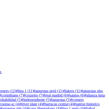
r.
orners
(
12
)
#
liga 1
(
11
)
#
apuestas perú
(
11
)
#
lakers
(
11
)
#
apuestas nba
#
corinthians
(
7
)
#
cruzeiro
(
7
)
#
real madrid
(
6
)
#
santos
(
6
)
#
alianza lima
robabilidad
(
5
)
#
independiente
(
5
)
#
apuestas
(
5
)
#
corners
coense-sc
(
4
)
#
river plate
(
4
)
#
barracas central
(
4
)
#
patron historico
)
#
apuestas mls
(
4
)
#
copa libertadores
(
4
)
#
liga 1 perú
(
4
)
#
futbol