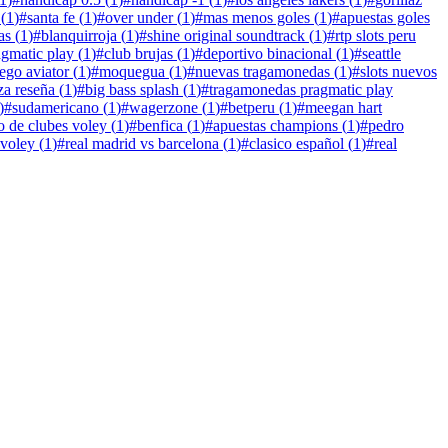
(
1
)
#
santa fe
(
1
)
#
over under
(
1
)
#
mas menos goles
(
1
)
#
apuestas goles
as
(
1
)
#
blanquirroja
(
1
)
#
shine original soundtrack
(
1
)
#
rtp slots peru
agmatic play
(
1
)
#
club brujas
(
1
)
#
deportivo binacional
(
1
)
#
seattle
ego aviator
(
1
)
#
moquegua
(
1
)
#
nuevas tragamonedas
(
1
)
#
slots nuevos
za reseña
(
1
)
#
big bass splash
(
1
)
#
tragamonedas pragmatic play
)
#
sudamericano
(
1
)
#
wagerzone
(
1
)
#
betperu
(
1
)
#
meegan hart
 de clubes voley
(
1
)
#
benfica
(
1
)
#
apuestas champions
(
1
)
#
pedro
 voley
(
1
)
#
real madrid vs barcelona
(
1
)
#
clasico español
(
1
)
#
real