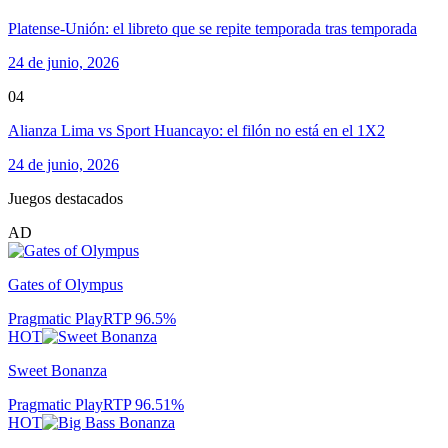
Platense-Unión: el libreto que se repite temporada tras temporada
24 de junio, 2026
04
Alianza Lima vs Sport Huancayo: el filón no está en el 1X2
24 de junio, 2026
Juegos destacados
AD
Gates of Olympus
Pragmatic Play
RTP
96.5
%
HOT
Sweet Bonanza
Pragmatic Play
RTP
96.51
%
HOT