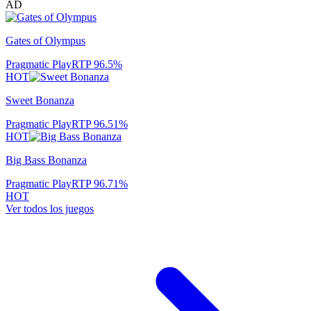
AD
Gates of Olympus
Pragmatic Play
RTP
96.5
%
HOT
Sweet Bonanza
Pragmatic Play
RTP
96.51
%
HOT
Big Bass Bonanza
Pragmatic Play
RTP
96.71
%
HOT
Ver todos los juegos