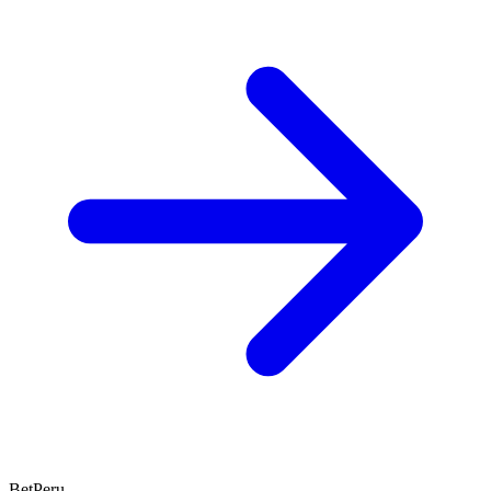
BetPeru