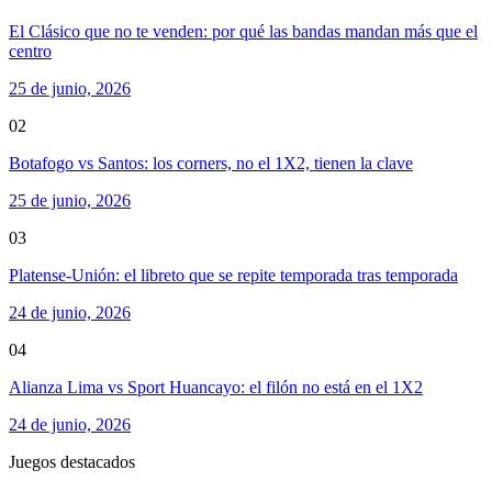
El Clásico que no te venden: por qué las bandas mandan más que el
centro
25 de junio, 2026
02
Botafogo vs Santos: los corners, no el 1X2, tienen la clave
25 de junio, 2026
03
Platense-Unión: el libreto que se repite temporada tras temporada
24 de junio, 2026
04
Alianza Lima vs Sport Huancayo: el filón no está en el 1X2
24 de junio, 2026
Juegos destacados