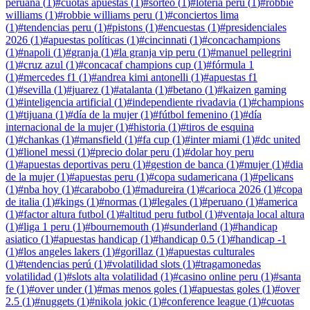
peruana
(
1
)
#
cuotas apuestas
(
1
)
#
sorteo
(
1
)
#
lotería perú
(
1
)
#
robbie
williams
(
1
)
#
robbie williams peru
(
1
)
#
conciertos lima
(
1
)
#
tendencias peru
(
1
)
#
pistons
(
1
)
#
encuestas
(
1
)
#
presidenciales
2026
(
1
)
#
apuestas políticas
(
1
)
#
cincinnati
(
1
)
#
concachampions
(
1
)
#
napoli
(
1
)
#
granja
(
1
)
#
la granja vip peru
(
1
)
#
manuel pellegrini
(
1
)
#
cruz azul
(
1
)
#
concacaf champions cup
(
1
)
#
fórmula 1
(
1
)
#
mercedes f1
(
1
)
#
andrea kimi antonelli
(
1
)
#
apuestas f1
(
1
)
#
sevilla
(
1
)
#
juarez
(
1
)
#
atalanta
(
1
)
#
betano
(
1
)
#
kaizen gaming
(
1
)
#
inteligencia artificial
(
1
)
#
independiente rivadavia
(
1
)
#
champions
(
1
)
#
tijuana
(
1
)
#
día de la mujer
(
1
)
#
fútbol femenino
(
1
)
#
día
internacional de la mujer
(
1
)
#
historia
(
1
)
#
tiros de esquina
(
1
)
#
chankas
(
1
)
#
mansfield
(
1
)
#
fa cup
(
1
)
#
inter miami
(
1
)
#
dc united
(
1
)
#
lionel messi
(
1
)
#
precio dolar peru
(
1
)
#
dolar hoy peru
(
1
)
#
apuestas deportivas peru
(
1
)
#
gestion de banca
(
1
)
#
mujer
(
1
)
#
dia
de la mujer
(
1
)
#
apuestas peru
(
1
)
#
copa sudamericana
(
1
)
#
pelicans
(
1
)
#
nba hoy
(
1
)
#
carabobo
(
1
)
#
madureira
(
1
)
#
carioca 2026
(
1
)
#
copa
de italia
(
1
)
#
kings
(
1
)
#
normas
(
1
)
#
legales
(
1
)
#
peruano
(
1
)
#
america
(
1
)
#
factor altura futbol
(
1
)
#
altitud peru futbol
(
1
)
#
ventaja local altura
(
1
)
#
liga 1 peru
(
1
)
#
bournemouth
(
1
)
#
sunderland
(
1
)
#
handicap
asiatico
(
1
)
#
apuestas handicap
(
1
)
#
handicap 0.5
(
1
)
#
handicap -1
(
1
)
#
los angeles lakers
(
1
)
#
gorillaz
(
1
)
#
apuestas culturales
(
1
)
#
tendencias perú
(
1
)
#
volatilidad slots
(
1
)
#
tragamonedas
volatilidad
(
1
)
#
slots alta volatilidad
(
1
)
#
casino online peru
(
1
)
#
santa
fe
(
1
)
#
over under
(
1
)
#
mas menos goles
(
1
)
#
apuestas goles
(
1
)
#
over
2.5
(
1
)
#
nuggets
(
1
)
#
nikola jokic
(
1
)
#
conference league
(
1
)
#
cuotas