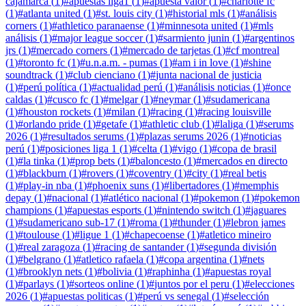
cajamarca
(
1
)
#
apuestas liga1
(
1
)
#
apuesta valor
(
1
)
#
charlotte fc
(
1
)
#
atlanta united
(
1
)
#
st. louis city
(
1
)
#
historial mls
(
1
)
#
análisis
corners
(
1
)
#
athletico paranaense
(
1
)
#
minnesota united
(
1
)
#
mls
análisis
(
1
)
#
major league soccer
(
1
)
#
sarmiento junin
(
1
)
#
argentinos
jrs
(
1
)
#
mercado corners
(
1
)
#
mercado de tarjetas
(
1
)
#
cf montreal
(
1
)
#
toronto fc
(
1
)
#
u.n.a.m. - pumas
(
1
)
#
am i in love
(
1
)
#
shine
soundtrack
(
1
)
#
club cienciano
(
1
)
#
junta nacional de justicia
(
1
)
#
perú política
(
1
)
#
actualidad perú
(
1
)
#
análisis noticias
(
1
)
#
once
caldas
(
1
)
#
cusco fc
(
1
)
#
melgar
(
1
)
#
neymar
(
1
)
#
sudamericana
(
1
)
#
houston rockets
(
1
)
#
milan
(
1
)
#
racing
(
1
)
#
racing louisville
(
1
)
#
orlando pride
(
1
)
#
getafe
(
1
)
#
athletic club
(
1
)
#
laliga
(
1
)
#
serums
2026
(
1
)
#
resultados serums
(
1
)
#
plazas serums 2026
(
1
)
#
noticias
perú
(
1
)
#
posiciones liga 1
(
1
)
#
celta
(
1
)
#
vigo
(
1
)
#
copa de brasil
(
1
)
#
la tinka
(
1
)
#
prop bets
(
1
)
#
baloncesto
(
1
)
#
mercados en directo
(
1
)
#
blackburn
(
1
)
#
rovers
(
1
)
#
coventry
(
1
)
#
city
(
1
)
#
real betis
(
1
)
#
play-in nba
(
1
)
#
phoenix suns
(
1
)
#
libertadores
(
1
)
#
memphis
depay
(
1
)
#
nacional
(
1
)
#
atlético nacional
(
1
)
#
pokemon
(
1
)
#
pokemon
champions
(
1
)
#
apuestas esports
(
1
)
#
nintendo switch
(
1
)
#
jaguares
(
1
)
#
sudamericano sub-17
(
1
)
#
roma
(
1
)
#
thunder
(
1
)
#
lebron james
(
1
)
#
toulouse
(
1
)
#
ligue 1
(
1
)
#
chapecoense
(
1
)
#
atletico mineiro
(
1
)
#
real zaragoza
(
1
)
#
racing de santander
(
1
)
#
segunda división
(
1
)
#
belgrano
(
1
)
#
atletico rafaela
(
1
)
#
copa argentina
(
1
)
#
nets
(
1
)
#
brooklyn nets
(
1
)
#
bolivia
(
1
)
#
raphinha
(
1
)
#
apuestas royal
(
1
)
#
parlays
(
1
)
#
sorteos online
(
1
)
#
juntos por el peru
(
1
)
#
elecciones
2026
(
1
)
#
apuestas politicas
(
1
)
#
perú vs senegal
(
1
)
#
selección