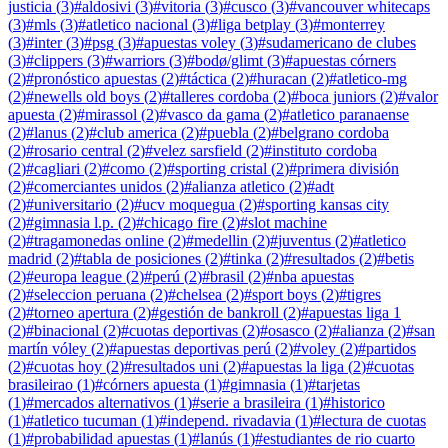
justicia
(
3
)
#
aldosivi
(
3
)
#
vitoria
(
3
)
#
cusco
(
3
)
#
vancouver whitecaps
(
3
)
#
mls
(
3
)
#
atletico nacional
(
3
)
#
liga betplay
(
3
)
#
monterrey
(
3
)
#
inter
(
3
)
#
psg
(
3
)
#
apuestas voley
(
3
)
#
sudamericano de clubes
(
3
)
#
clippers
(
3
)
#
warriors
(
3
)
#
bodø/glimt
(
3
)
#
apuestas córners
(
2
)
#
pronóstico apuestas
(
2
)
#
táctica
(
2
)
#
huracan
(
2
)
#
atletico-mg
(
2
)
#
newells old boys
(
2
)
#
talleres cordoba
(
2
)
#
boca juniors
(
2
)
#
valor
apuesta
(
2
)
#
mirassol
(
2
)
#
vasco da gama
(
2
)
#
atletico paranaense
(
2
)
#
lanus
(
2
)
#
club america
(
2
)
#
puebla
(
2
)
#
belgrano cordoba
(
2
)
#
rosario central
(
2
)
#
velez sarsfield
(
2
)
#
instituto cordoba
(
2
)
#
cagliari
(
2
)
#
como
(
2
)
#
sporting cristal
(
2
)
#
primera división
(
2
)
#
comerciantes unidos
(
2
)
#
alianza atletico
(
2
)
#
adt
(
2
)
#
universitario
(
2
)
#
ucv moquegua
(
2
)
#
sporting kansas city
(
2
)
#
gimnasia l.p.
(
2
)
#
chicago fire
(
2
)
#
slot machine
(
2
)
#
tragamonedas online
(
2
)
#
medellin
(
2
)
#
juventus
(
2
)
#
atletico
madrid
(
2
)
#
tabla de posiciones
(
2
)
#
tinka
(
2
)
#
resultados
(
2
)
#
betis
(
2
)
#
europa league
(
2
)
#
perú
(
2
)
#
brasil
(
2
)
#
nba apuestas
(
2
)
#
seleccion peruana
(
2
)
#
chelsea
(
2
)
#
sport boys
(
2
)
#
tigres
(
2
)
#
torneo apertura
(
2
)
#
gestión de bankroll
(
2
)
#
apuestas liga 1
(
2
)
#
binacional
(
2
)
#
cuotas deportivas
(
2
)
#
osasco
(
2
)
#
alianza
(
2
)
#
san
martín vóley
(
2
)
#
apuestas deportivas perú
(
2
)
#
voley
(
2
)
#
partidos
(
2
)
#
cuotas hoy
(
2
)
#
resultados uni
(
2
)
#
apuestas la liga
(
2
)
#
cuotas
brasileirao
(
1
)
#
córners apuesta
(
1
)
#
gimnasia
(
1
)
#
tarjetas
(
1
)
#
mercados alternativos
(
1
)
#
serie a brasileira
(
1
)
#
historico
(
1
)
#
atletico tucuman
(
1
)
#
independ. rivadavia
(
1
)
#
lectura de cuotas
(
1
)
#
probabilidad apuestas
(
1
)
#
lanús
(
1
)
#
estudiantes de rio cuarto