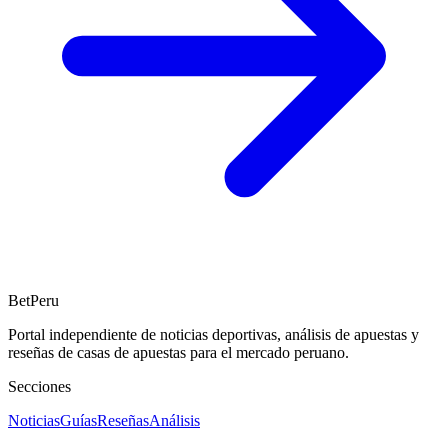
BetPeru
Portal independiente de noticias deportivas, análisis de apuestas y
reseñas de casas de apuestas para el mercado peruano.
Secciones
Noticias
Guías
Reseñas
Análisis