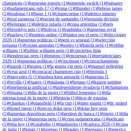
champions
(
1
)
#
apuestas esports
(
1
)
#
nintendo switch
(
1
)
#
jaguares
(
1
)
#
sudamericano sub-17
(
1
)
#
roma
(
1
)
#
thunder
(
1
)
#
lebron james
(
1
)
#
toulouse
(
1
)
#
ligue 1
(
1
)
#
chapecoense
(
1
)
#
atletico mineiro
(
1
)
#
real zaragoza
(
1
)
#
racing de santander
(
1
)
#
segunda división
(
1
)
#
belgrano
(
1
)
#
atletico rafaela
(
1
)
#
copa argentina
(
1
)
#
nets
(
1
)
#
brooklyn nets
(
1
)
#
bolivia
(
1
)
#
raphinha
(
1
)
#
apuestas royal
(
1
)
#
parlays
(
1
)
#
sorteos online
(
1
)
#
juntos por el peru
(
1
)
#
elecciones
2026
(
1
)
#
apuestas politicas
(
1
)
#
perú vs senegal
(
1
)
#
selección
peruana
(
1
)
#
cuotas apuestas
(
1
)
#
sorteo
(
1
)
#
lotería perú
(
1
)
#
robbie
williams
(
1
)
#
robbie williams peru
(
1
)
#
conciertos lima
(
1
)
#
tendencias peru
(
1
)
#
pistons
(
1
)
#
encuestas
(
1
)
#
presidenciales
2026
(
1
)
#
apuestas políticas
(
1
)
#
cincinnati
(
1
)
#
concachampions
(
1
)
#
napoli
(
1
)
#
granja
(
1
)
#
la granja vip peru
(
1
)
#
manuel pellegrini
(
1
)
#
cruz azul
(
1
)
#
concacaf champions cup
(
1
)
#
fórmula 1
(
1
)
#
mercedes f1
(
1
)
#
andrea kimi antonelli
(
1
)
#
apuestas f1
(
1
)
#
sevilla
(
1
)
#
juarez
(
1
)
#
atalanta
(
1
)
#
betano
(
1
)
#
kaizen gaming
(
1
)
#
inteligencia artificial
(
1
)
#
independiente rivadavia
(
1
)
#
champions
(
1
)
#
tijuana
(
1
)
#
día de la mujer
(
1
)
#
fútbol femenino
(
1
)
#
día
internacional de la mujer
(
1
)
#
historia
(
1
)
#
tiros de esquina
(
1
)
#
chankas
(
1
)
#
mansfield
(
1
)
#
fa cup
(
1
)
#
inter miami
(
1
)
#
dc united
(
1
)
#
lionel messi
(
1
)
#
precio dolar peru
(
1
)
#
dolar hoy peru
(
1
)
#
apuestas deportivas peru
(
1
)
#
gestion de banca
(
1
)
#
mujer
(
1
)
#
dia
de la mujer
(
1
)
#
apuestas peru
(
1
)
#
copa sudamericana
(
1
)
#
pelicans
(
1
)
#
nba hoy
(
1
)
#
carabobo
(
1
)
#
madureira
(
1
)
#
carioca 2026
(
1
)
#
copa
de italia
(
1
)
#
kings
(
1
)
#
normas
(
1
)
#
legales
(
1
)
#
peruano
(
1
)
#
america