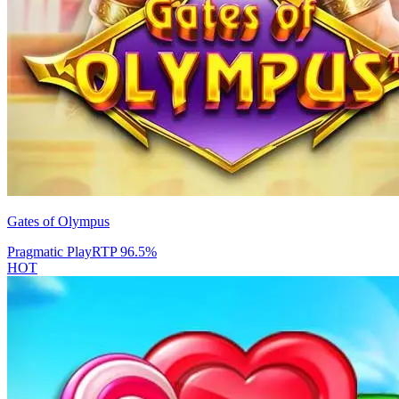
Gates of Olympus
Pragmatic Play
RTP
96.5
%
HOT