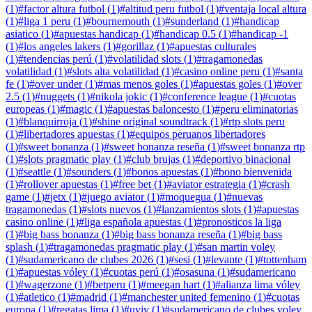
(
1
)
#
factor altura futbol
(
1
)
#
altitud peru futbol
(
1
)
#
ventaja local altura
(
1
)
#
liga 1 peru
(
1
)
#
bournemouth
(
1
)
#
sunderland
(
1
)
#
handicap
asiatico
(
1
)
#
apuestas handicap
(
1
)
#
handicap 0.5
(
1
)
#
handicap -1
(
1
)
#
los angeles lakers
(
1
)
#
gorillaz
(
1
)
#
apuestas culturales
(
1
)
#
tendencias perú
(
1
)
#
volatilidad slots
(
1
)
#
tragamonedas
volatilidad
(
1
)
#
slots alta volatilidad
(
1
)
#
casino online peru
(
1
)
#
santa
fe
(
1
)
#
over under
(
1
)
#
mas menos goles
(
1
)
#
apuestas goles
(
1
)
#
over
2.5
(
1
)
#
nuggets
(
1
)
#
nikola jokic
(
1
)
#
conference league
(
1
)
#
cuotas
europeas
(
1
)
#
magic
(
1
)
#
apuestas baloncesto
(
1
)
#
peru eliminatorias
(
1
)
#
blanquirroja
(
1
)
#
shine original soundtrack
(
1
)
#
rtp slots peru
(
1
)
#
libertadores apuestas
(
1
)
#
equipos peruanos libertadores
(
1
)
#
sweet bonanza
(
1
)
#
sweet bonanza reseña
(
1
)
#
sweet bonanza rtp
(
1
)
#
slots pragmatic play
(
1
)
#
club brujas
(
1
)
#
deportivo binacional
(
1
)
#
seattle
(
1
)
#
sounders
(
1
)
#
bonos apuestas
(
1
)
#
bono bienvenida
(
1
)
#
rollover apuestas
(
1
)
#
free bet
(
1
)
#
aviator estrategia
(
1
)
#
crash
game
(
1
)
#
jetx
(
1
)
#
juego aviator
(
1
)
#
moquegua
(
1
)
#
nuevas
tragamonedas
(
1
)
#
slots nuevos
(
1
)
#
lanzamientos slots
(
1
)
#
apuestas
casino online
(
1
)
#
liga española apuestas
(
1
)
#
pronosticos la liga
(
1
)
#
big bass bonanza
(
1
)
#
big bass bonanza reseña
(
1
)
#
big bass
splash
(
1
)
#
tragamonedas pragmatic play
(
1
)
#
san martin voley
(
1
)
#
sudamericano de clubes 2026
(
1
)
#
sesi
(
1
)
#
levante
(
1
)
#
tottenham
(
1
)
#
apuestas vóley
(
1
)
#
cuotas perú
(
1
)
#
osasuna
(
1
)
#
sudamericano
(
1
)
#
wagerzone
(
1
)
#
betperu
(
1
)
#
meegan hart
(
1
)
#
alianza lima vóley
(
1
)
#
atletico
(
1
)
#
madrid
(
1
)
#
manchester united femenino
(
1
)
#
cuotas
europa
(
1
)
#
regatas lima
(
1
)
#
uviv
(
1
)
#
sudamericano de clubes voley