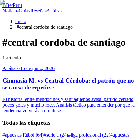
B
BetPeru
Noticias
Guías
Reseñas
Análisis
Inicio
›
#central cordoba de santiago
#
central cordoba de santiago
1
artículo
Análisis
·
15 de junio, 2026
Gimnasia M. vs Central Córdoba: el patrón que no
se cansa de repetirse
El historial entre mendocinos y santiagueños avisa: partido cerrado,
pocos goles y mucho roce. Análisis táctico para entender por qué la
tendencia volverá a cumplirse.
Todas las etiquetas
#
apuestas fútbol
(
64
)
#
serie a
(
24
)
#
liga profesional
(
22
)
#
apuestas