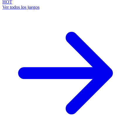
HOT
Ver todos los juegos