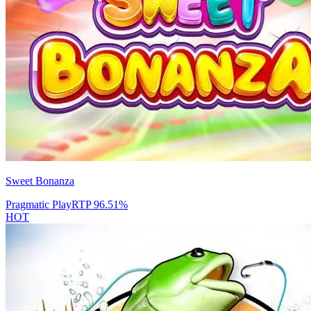
Sweet Bonanza
Pragmatic Play
RTP
96.51
%
HOT