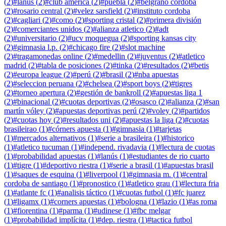
(
2
)
#
lanus
(
2
)
#
club america
(
2
)
#
puebla
(
2
)
#
belgrano cordoba
(
2
)
#
rosario central
(
2
)
#
velez sarsfield
(
2
)
#
instituto cordoba
(
2
)
#
cagliari
(
2
)
#
como
(
2
)
#
sporting cristal
(
2
)
#
primera división
(
2
)
#
comerciantes unidos
(
2
)
#
alianza atletico
(
2
)
#
adt
(
2
)
#
universitario
(
2
)
#
ucv moquegua
(
2
)
#
sporting kansas city
(
2
)
#
gimnasia l.p.
(
2
)
#
chicago fire
(
2
)
#
slot machine
(
2
)
#
tragamonedas online
(
2
)
#
medellin
(
2
)
#
juventus
(
2
)
#
atletico
madrid
(
2
)
#
tabla de posiciones
(
2
)
#
tinka
(
2
)
#
resultados
(
2
)
#
betis
(
2
)
#
europa league
(
2
)
#
perú
(
2
)
#
brasil
(
2
)
#
nba apuestas
(
2
)
#
seleccion peruana
(
2
)
#
chelsea
(
2
)
#
sport boys
(
2
)
#
tigres
(
2
)
#
torneo apertura
(
2
)
#
gestión de bankroll
(
2
)
#
apuestas liga 1
(
2
)
#
binacional
(
2
)
#
cuotas deportivas
(
2
)
#
osasco
(
2
)
#
alianza
(
2
)
#
san
martín vóley
(
2
)
#
apuestas deportivas perú
(
2
)
#
voley
(
2
)
#
partidos
(
2
)
#
cuotas hoy
(
2
)
#
resultados uni
(
2
)
#
apuestas la liga
(
2
)
#
cuotas
brasileirao
(
1
)
#
córners apuesta
(
1
)
#
gimnasia
(
1
)
#
tarjetas
(
1
)
#
mercados alternativos
(
1
)
#
serie a brasileira
(
1
)
#
historico
(
1
)
#
atletico tucuman
(
1
)
#
independ. rivadavia
(
1
)
#
lectura de cuotas
(
1
)
#
probabilidad apuestas
(
1
)
#
lanús
(
1
)
#
estudiantes de rio cuarto
(
1
)
#
tigre
(
1
)
#
deportivo riestra
(
1
)
#
serie a brasil
(
1
)
#
apuestas brasil
(
1
)
#
saques de esquina
(
1
)
#
liverpool
(
1
)
#
gimnasia m.
(
1
)
#
central
cordoba de santiago
(
1
)
#
pronostico
(
1
)
#
atletico grau
(
1
)
#
lectura fria
(
1
)
#
atlante fc
(
1
)
#
analisis táctico
(
1
)
#
cuotas futbol
(
1
)
#
fc juarez
(
1
)
#
ligamx
(
1
)
#
corners apuestas
(
1
)
#
bologna
(
1
)
#
lazio
(
1
)
#
as roma
(
1
)
#
fiorentina
(
1
)
#
parma
(
1
)
#
udinese
(
1
)
#
fbc melgar
(
1
)
#
probabilidad implícita
(
1
)
#
dep. riestra
(
1
)
#
tactica futbol