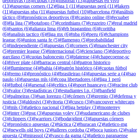
deportivas
(
18
)
#
cuotas
(
16
)
#
historial
(
13
)
#
apuestas en vivo
(
13
)
#
apuestas corners
(
12
)
#
liga 1
(
11
)
#
apuestas perú
(
11
)
#
lakers
(
11
)
#
apuestas nba
(
11
)
#
apuestas futbol
(
10
)
#
barcelona
(
9
)
#
análisis
táctico
(
8
)
#
pronósticos deportivos
(
8
)
#
casino online
(
8
)
#
ecuabet
(
8
)
#
la liga
(
7
)
#
botafogo
(
7
)
#
corinthians
(
7
)
#
cruzeiro
(
7
)
#
real madrid
(
6
)
#
santos
(
6
)
#
alianza lima
(
6
)
#
rb bragantino
(
6
)
#
coritiba
(
6
)
#
analisis tactico
(
6
)
#
liga mx
(
6
)
#
nba
(
6
)
#
peru
(
6
)
#
champions
league
(
6
)
#
union santa fe
(
5
)
#
flamengo
(
5
)
#
probabilidad
(
5
)
#
independiente
(
5
)
#
apuestas
(
5
)
#
corners
(
5
)
#
manchester city
(
5
)
#
premier league
(
5
)
#
internacional
(
5
)
#
cienciano
(
5
)
#
deportivo
garcilaso
(
5
)
#
cuotas baloncesto
(
5
)
#
platense
(
4
)
#
chapecoense-sc
(
4
)
#
river plate
(
4
)
#
barracas central
(
4
)
#
patron historico
(
4
)
#
fluminense
(
4
)
#
bahia
(
4
)
#
patrón histórico
(
4
)
#
cuotas fútbol
(
4
)
#
remo
(
4
)
#
pronóstico
(
4
)
#
brasileirao
(
4
)
#
apuestas serie a
(
4
)
#
sao
paulo
(
4
)
#
apuestas mls
(
4
)
#
copa libertadores
(
4
)
#
liga 1 perú
(
4
)
#
futbol
(
4
)
#
arsenal
(
4
)
#
celtics
(
4
)
#
sport huancayo
(
3
)
#
racing club
(
3
)
#
valor
(
3
)
#
estadísticas
(
3
)
#
estudiantes l.p.
(
3
)
#
banfield
(
3
)
#
palmeiras
(
3
)
#
san lorenzo
(
3
)
#
córners
(
3
)
#
gremio
(
3
)
#
defensa y
justicia
(
3
)
#
aldosivi
(
3
)
#
vitoria
(
3
)
#
cusco
(
3
)
#
vancouver whitecaps
(
3
)
#
mls
(
3
)
#
atletico nacional
(
3
)
#
liga betplay
(
3
)
#
monterrey
(
3
)
#
inter
(
3
)
#
psg
(
3
)
#
apuestas voley
(
3
)
#
sudamericano de clubes
(
3
)
#
clippers
(
3
)
#
warriors
(
3
)
#
bodø/glimt
(
3
)
#
apuestas córners
(
2
)
#
pronóstico apuestas
(
2
)
#
táctica
(
2
)
#
huracan
(
2
)
#
atletico-mg
(
2
)
#
newells old boys
(
2
)
#
talleres cordoba
(
2
)
#
boca juniors
(
2
)
#
valor
apuesta
(
2
)
#
mirassol
(
2
)
#
vasco da gama
(
2
)
#
atletico paranaense