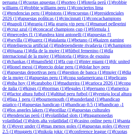
peruana
(
1
)
#
cuotas apuestas
(
1
)
#
sorteo
(
1
)
#
lotería perú
(
1
)
#
robbie
williams
(
1
)
#
robbie williams peru
(
1
)
#
conciertos lima
(
1
)
#
tendencias peru
(
1
)
#
pistons
(
1
)
#
encuestas
(
1
)
#
presidenciales
2026
(
1
)
#
apuestas políticas
(
1
)
#
cincinnati
(
1
)
#
concachampions
(
1
)
#
napoli
(
1
)
#
granja
(
1
)
#
la granja vip peru
(
1
)
#
manuel pellegrini
(
1
)
#
cruz azul
(
1
)
#
concacaf champions cup
(
1
)
#
fórmula 1
(
1
)
#
mercedes f1
(
1
)
#
andrea kimi antonelli
(
1
)
#
apuestas f1
(
1
)
#
sevilla
(
1
)
#
juarez
(
1
)
#
atalanta
(
1
)
#
betano
(
1
)
#
kaizen gaming
(
1
)
#
inteligencia artificial
(
1
)
#
independiente rivadavia
(
1
)
#
champions
(
1
)
#
tijuana
(
1
)
#
día de la mujer
(
1
)
#
fútbol femenino
(
1
)
#
día
internacional de la mujer
(
1
)
#
historia
(
1
)
#
tiros de esquina
(
1
)
#
chankas
(
1
)
#
mansfield
(
1
)
#
fa cup
(
1
)
#
inter miami
(
1
)
#
dc united
(
1
)
#
lionel messi
(
1
)
#
precio dolar peru
(
1
)
#
dolar hoy peru
(
1
)
#
apuestas deportivas peru
(
1
)
#
gestion de banca
(
1
)
#
mujer
(
1
)
#
dia
de la mujer
(
1
)
#
apuestas peru
(
1
)
#
copa sudamericana
(
1
)
#
pelicans
(
1
)
#
nba hoy
(
1
)
#
carabobo
(
1
)
#
madureira
(
1
)
#
carioca 2026
(
1
)
#
copa
de italia
(
1
)
#
kings
(
1
)
#
normas
(
1
)
#
legales
(
1
)
#
peruano
(
1
)
#
america
(
1
)
#
factor altura futbol
(
1
)
#
altitud peru futbol
(
1
)
#
ventaja local altura
(
1
)
#
liga 1 peru
(
1
)
#
bournemouth
(
1
)
#
sunderland
(
1
)
#
handicap
asiatico
(
1
)
#
apuestas handicap
(
1
)
#
handicap 0.5
(
1
)
#
handicap -1
(
1
)
#
los angeles lakers
(
1
)
#
gorillaz
(
1
)
#
apuestas culturales
(
1
)
#
tendencias perú
(
1
)
#
volatilidad slots
(
1
)
#
tragamonedas
volatilidad
(
1
)
#
slots alta volatilidad
(
1
)
#
casino online peru
(
1
)
#
santa
fe
(
1
)
#
over under
(
1
)
#
mas menos goles
(
1
)
#
apuestas goles
(
1
)
#
over
2.5
(
1
)
#
nuggets
(
1
)
#
nikola jokic
(
1
)
#
conference league
(
1
)
#
cuotas