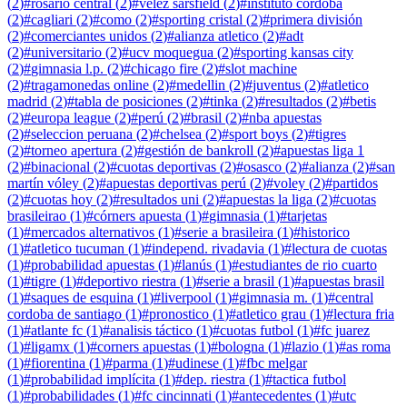
(
2
)
#
rosario central
(
2
)
#
velez sarsfield
(
2
)
#
instituto cordoba
(
2
)
#
cagliari
(
2
)
#
como
(
2
)
#
sporting cristal
(
2
)
#
primera división
(
2
)
#
comerciantes unidos
(
2
)
#
alianza atletico
(
2
)
#
adt
(
2
)
#
universitario
(
2
)
#
ucv moquegua
(
2
)
#
sporting kansas city
(
2
)
#
gimnasia l.p.
(
2
)
#
chicago fire
(
2
)
#
slot machine
(
2
)
#
tragamonedas online
(
2
)
#
medellin
(
2
)
#
juventus
(
2
)
#
atletico
madrid
(
2
)
#
tabla de posiciones
(
2
)
#
tinka
(
2
)
#
resultados
(
2
)
#
betis
(
2
)
#
europa league
(
2
)
#
perú
(
2
)
#
brasil
(
2
)
#
nba apuestas
(
2
)
#
seleccion peruana
(
2
)
#
chelsea
(
2
)
#
sport boys
(
2
)
#
tigres
(
2
)
#
torneo apertura
(
2
)
#
gestión de bankroll
(
2
)
#
apuestas liga 1
(
2
)
#
binacional
(
2
)
#
cuotas deportivas
(
2
)
#
osasco
(
2
)
#
alianza
(
2
)
#
san
martín vóley
(
2
)
#
apuestas deportivas perú
(
2
)
#
voley
(
2
)
#
partidos
(
2
)
#
cuotas hoy
(
2
)
#
resultados uni
(
2
)
#
apuestas la liga
(
2
)
#
cuotas
brasileirao
(
1
)
#
córners apuesta
(
1
)
#
gimnasia
(
1
)
#
tarjetas
(
1
)
#
mercados alternativos
(
1
)
#
serie a brasileira
(
1
)
#
historico
(
1
)
#
atletico tucuman
(
1
)
#
independ. rivadavia
(
1
)
#
lectura de cuotas
(
1
)
#
probabilidad apuestas
(
1
)
#
lanús
(
1
)
#
estudiantes de rio cuarto
(
1
)
#
tigre
(
1
)
#
deportivo riestra
(
1
)
#
serie a brasil
(
1
)
#
apuestas brasil
(
1
)
#
saques de esquina
(
1
)
#
liverpool
(
1
)
#
gimnasia m.
(
1
)
#
central
cordoba de santiago
(
1
)
#
pronostico
(
1
)
#
atletico grau
(
1
)
#
lectura fria
(
1
)
#
atlante fc
(
1
)
#
analisis táctico
(
1
)
#
cuotas futbol
(
1
)
#
fc juarez
(
1
)
#
ligamx
(
1
)
#
corners apuestas
(
1
)
#
bologna
(
1
)
#
lazio
(
1
)
#
as roma
(
1
)
#
fiorentina
(
1
)
#
parma
(
1
)
#
udinese
(
1
)
#
fbc melgar
(
1
)
#
probabilidad implícita
(
1
)
#
dep. riestra
(
1
)
#
tactica futbol
(
1
)
#
probabilidades
(
1
)
#
fc cincinnati
(
1
)
#
antecedentes
(
1
)
#
utc