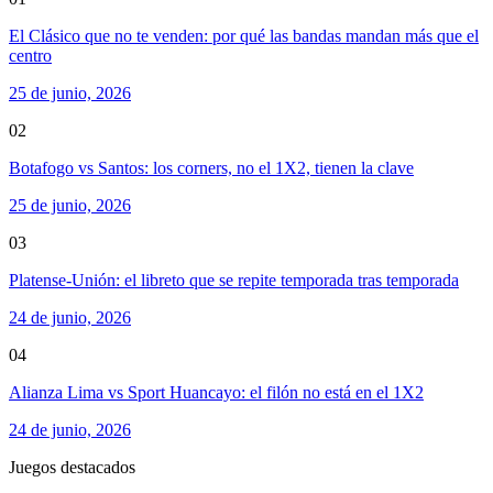
El Clásico que no te venden: por qué las bandas mandan más que el
centro
25 de junio, 2026
02
Botafogo vs Santos: los corners, no el 1X2, tienen la clave
25 de junio, 2026
03
Platense-Unión: el libreto que se repite temporada tras temporada
24 de junio, 2026
04
Alianza Lima vs Sport Huancayo: el filón no está en el 1X2
24 de junio, 2026
Juegos destacados