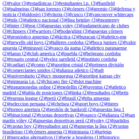
(
3
)
#
valor
(
3
)
#
estadísticas
(
3
)
#
estudiantes l.p.
(
3
)
#
banfield
(
3
)
#
palmeiras
(
3
)
#
san lorenzo
(
3
)
#
córners
(
3
)
#
gremio
(
3
)
#
defensa y
justicia
(
3
)
#
aldosivi
(
3
)
#
vitoria
(
3
)
#
cusco
(
3
)
#
vancouver whitecaps
(
3
)
#
mls
(
3
)
#
atletico nacional
(
3
)
#
liga betplay
(
3
)
#
monterrey
(
3
)
#
inter
(
3
)
#
psg
(
3
)
#
apuestas voley
(
3
)
#
sudamericano de clubes
(
3
)
#
clippers
(
3
)
#
warriors
(
3
)
#
bodø/glimt
(
3
)
#
apuestas córners
(
2
)
#
pronóstico apuestas
(
2
)
#
táctica
(
2
)
#
huracan
(
2
)
#
atletico-mg
(
2
)
#
newells old boys
(
2
)
#
talleres cordoba
(
2
)
#
boca juniors
(
2
)
#
valor
apuesta
(
2
)
#
mirassol
(
2
)
#
vasco da gama
(
2
)
#
atletico paranaense
(
2
)
#
lanus
(
2
)
#
club america
(
2
)
#
puebla
(
2
)
#
belgrano cordoba
(
2
)
#
rosario central
(
2
)
#
velez sarsfield
(
2
)
#
instituto cordoba
(
2
)
#
cagliari
(
2
)
#
como
(
2
)
#
sporting cristal
(
2
)
#
primera división
(
2
)
#
comerciantes unidos
(
2
)
#
alianza atletico
(
2
)
#
adt
(
2
)
#
universitario
(
2
)
#
ucv moquegua
(
2
)
#
sporting kansas city
(
2
)
#
gimnasia l.p.
(
2
)
#
chicago fire
(
2
)
#
slot machine
(
2
)
#
tragamonedas online
(
2
)
#
medellin
(
2
)
#
juventus
(
2
)
#
atletico
madrid
(
2
)
#
tabla de posiciones
(
2
)
#
tinka
(
2
)
#
resultados
(
2
)
#
betis
(
2
)
#
europa league
(
2
)
#
perú
(
2
)
#
brasil
(
2
)
#
nba apuestas
(
2
)
#
seleccion peruana
(
2
)
#
chelsea
(
2
)
#
sport boys
(
2
)
#
tigres
(
2
)
#
torneo apertura
(
2
)
#
gestión de bankroll
(
2
)
#
apuestas liga 1
(
2
)
#
binacional
(
2
)
#
cuotas deportivas
(
2
)
#
osasco
(
2
)
#
alianza
(
2
)
#
san
martín vóley
(
2
)
#
apuestas deportivas perú
(
2
)
#
voley
(
2
)
#
partidos
(
2
)
#
cuotas hoy
(
2
)
#
resultados uni
(
2
)
#
apuestas la liga
(
2
)
#
cuotas
brasileirao
(
1
)
#
córners apuesta
(
1
)
#
gimnasia
(
1
)
#
tarjetas
(
1
)
#
mercados alternativos
(
1
)
#
serie a brasileira
(
1
)
#
historico