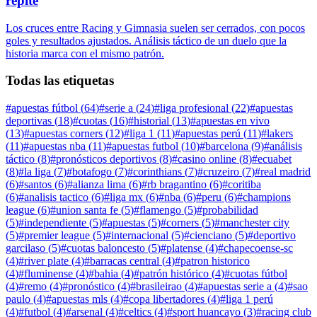
repite
Los cruces entre Racing y Gimnasia suelen ser cerrados, con pocos
goles y resultados ajustados. Análisis táctico de un duelo que la
historia marca con el mismo patrón.
Todas las etiquetas
#
apuestas fútbol
(
64
)
#
serie a
(
24
)
#
liga profesional
(
22
)
#
apuestas
deportivas
(
18
)
#
cuotas
(
16
)
#
historial
(
13
)
#
apuestas en vivo
(
13
)
#
apuestas corners
(
12
)
#
liga 1
(
11
)
#
apuestas perú
(
11
)
#
lakers
(
11
)
#
apuestas nba
(
11
)
#
apuestas futbol
(
10
)
#
barcelona
(
9
)
#
análisis
táctico
(
8
)
#
pronósticos deportivos
(
8
)
#
casino online
(
8
)
#
ecuabet
(
8
)
#
la liga
(
7
)
#
botafogo
(
7
)
#
corinthians
(
7
)
#
cruzeiro
(
7
)
#
real madrid
(
6
)
#
santos
(
6
)
#
alianza lima
(
6
)
#
rb bragantino
(
6
)
#
coritiba
(
6
)
#
analisis tactico
(
6
)
#
liga mx
(
6
)
#
nba
(
6
)
#
peru
(
6
)
#
champions
league
(
6
)
#
union santa fe
(
5
)
#
flamengo
(
5
)
#
probabilidad
(
5
)
#
independiente
(
5
)
#
apuestas
(
5
)
#
corners
(
5
)
#
manchester city
(
5
)
#
premier league
(
5
)
#
internacional
(
5
)
#
cienciano
(
5
)
#
deportivo
garcilaso
(
5
)
#
cuotas baloncesto
(
5
)
#
platense
(
4
)
#
chapecoense-sc
(
4
)
#
river plate
(
4
)
#
barracas central
(
4
)
#
patron historico
(
4
)
#
fluminense
(
4
)
#
bahia
(
4
)
#
patrón histórico
(
4
)
#
cuotas fútbol
(
4
)
#
remo
(
4
)
#
pronóstico
(
4
)
#
brasileirao
(
4
)
#
apuestas serie a
(
4
)
#
sao
paulo
(
4
)
#
apuestas mls
(
4
)
#
copa libertadores
(
4
)
#
liga 1 perú
(
4
)
#
futbol
(
4
)
#
arsenal
(
4
)
#
celtics
(
4
)
#
sport huancayo
(
3
)
#
racing club