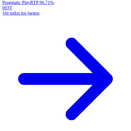
Pragmatic Play
RTP
96.71
%
HOT
Ver todos los juegos