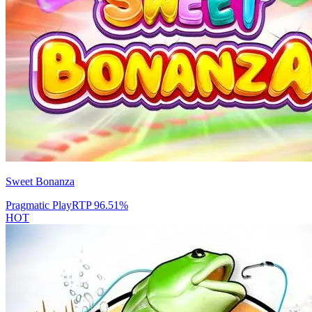
Sweet Bonanza
Pragmatic Play
RTP
96.51
%
HOT