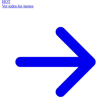
HOT
Ver todos los juegos