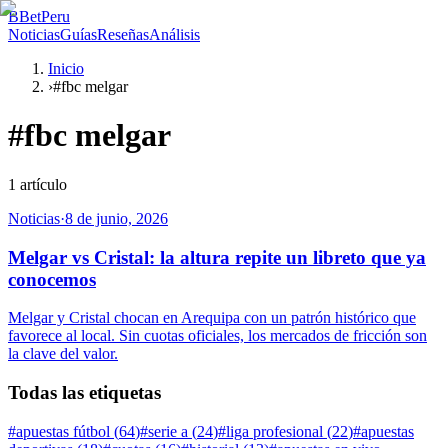
B
BetPeru
Noticias
Guías
Reseñas
Análisis
Inicio
›
#fbc melgar
#
fbc melgar
1
artículo
Noticias
·
8 de junio, 2026
Melgar vs Cristal: la altura repite un libreto que ya
conocemos
Melgar y Cristal chocan en Arequipa con un patrón histórico que
favorece al local. Sin cuotas oficiales, los mercados de fricción son
la clave del valor.
Todas las etiquetas
#
apuestas fútbol
(
64
)
#
serie a
(
24
)
#
liga profesional
(
22
)
#
apuestas