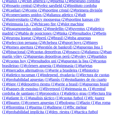
(
2
)
#
lanus
(
2
)
#
club america
(
2
)
#
puebla
(
2
)
#
belgrano cordoba
(
2
)
#
rosario central
(
2
)
#
velez sarsfield
(
2
)
#
instituto cordoba
(
2
)
#
cagliari
(
2
)
#
como
(
2
)
#
sporting cristal
(
2
)
#
primera división
(
2
)
#
comerciantes unidos
(
2
)
#
alianza atletico
(
2
)
#
adt
(
2
)
#
universitario
(
2
)
#
ucv moquegua
(
2
)
#
sporting kansas city
(
2
)
#
gimnasia l.p.
(
2
)
#
chicago fire
(
2
)
#
slot machine
(
2
)
#
tragamonedas online
(
2
)
#
medellin
(
2
)
#
juventus
(
2
)
#
atletico
madrid
(
2
)
#
tabla de posiciones
(
2
)
#
tinka
(
2
)
#
resultados
(
2
)
#
betis
(
2
)
#
europa league
(
2
)
#
perú
(
2
)
#
brasil
(
2
)
#
nba apuestas
(
2
)
#
seleccion peruana
(
2
)
#
chelsea
(
2
)
#
sport boys
(
2
)
#
tigres
(
2
)
#
torneo apertura
(
2
)
#
gestión de bankroll
(
2
)
#
apuestas liga 1
(
2
)
#
binacional
(
2
)
#
cuotas deportivas
(
2
)
#
osasco
(
2
)
#
alianza
(
2
)
#
san
martín vóley
(
2
)
#
apuestas deportivas perú
(
2
)
#
voley
(
2
)
#
partidos
(
2
)
#
cuotas hoy
(
2
)
#
resultados uni
(
2
)
#
apuestas la liga
(
2
)
#
cuotas
brasileirao
(
1
)
#
córners apuesta
(
1
)
#
gimnasia
(
1
)
#
tarjetas
(
1
)
#
mercados alternativos
(
1
)
#
serie a brasileira
(
1
)
#
historico
(
1
)
#
atletico tucuman
(
1
)
#
independ. rivadavia
(
1
)
#
lectura de cuotas
(
1
)
#
probabilidad apuestas
(
1
)
#
lanús
(
1
)
#
estudiantes de rio cuarto
(
1
)
#
tigre
(
1
)
#
deportivo riestra
(
1
)
#
serie a brasil
(
1
)
#
apuestas brasil
(
1
)
#
saques de esquina
(
1
)
#
liverpool
(
1
)
#
gimnasia m.
(
1
)
#
central
cordoba de santiago
(
1
)
#
pronostico
(
1
)
#
atletico grau
(
1
)
#
lectura fria
(
1
)
#
atlante fc
(
1
)
#
analisis táctico
(
1
)
#
cuotas futbol
(
1
)
#
fc juarez
(
1
)
#
ligamx
(
1
)
#
corners apuestas
(
1
)
#
bologna
(
1
)
#
lazio
(
1
)
#
as roma
(
1
)
#
fiorentina
(
1
)
#
parma
(
1
)
#
udinese
(
1
)
#
fbc melgar
(
1
)
#
probabilidad implícita
(
1
)
#
dep. riestra
(
1
)
#
tactica futbol