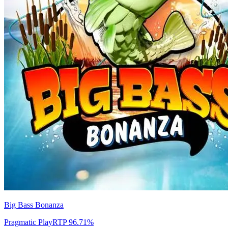
Big Bass Bonanza
Pragmatic Play
RTP
96.71
%