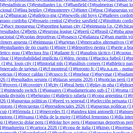
3
)
#
estadísticas
(
3
)
#
estudiantes l.p.
(
3
)
#
banfield
(
3
)
#
palmeiras
(
3
)
#
san l
acional
(
3
)
#
liga betplay
(
3
)
#
monterrey
(
3
)
#
inter
(
3
)
#
psg
(
3
)
#
apuestas v
ca
(
2
)
#
huracan
(
2
)
#
atletico-mg
(
2
)
#
newells old boys
(
2
)
#
talleres cordo
lgrano cordoba
(
2
)
#
rosario central
(
2
)
#
velez sarsfield
(
2
)
#
instituto cord
(
2
)
#
ucv moquegua
(
2
)
#
sporting kansas city
(
2
)
#
gimnasia l.p.
(
2
)
#
chicag
#
resultados
(
2
)
#
betis
(
2
)
#
europa league
(
2
)
#
perú
(
2
)
#
brasil
(
2
)
#
nba apue
nacional
(
2
)
#
cuotas deportivas
(
2
)
#
osasco
(
2
)
#
alianza
(
2
)
#
san martín vó
córners apuesta
(
1
)
#
gimnasia
(
1
)
#
tarjetas
(
1
)
#
mercados alternativos
(
1
)
#
)
#
estudiantes de rio cuarto
(
1
)
#
tigre
(
1
)
#
deportivo riestra
(
1
)
#
serie a bra
tletico grau
(
1
)
#
lectura fria
(
1
)
#
atlante fc
(
1
)
#
analisis táctico
(
1
)
#
cuotas 
elgar
(
1
)
#
probabilidad implícita
(
1
)
#
dep. riestra
(
1
)
#
tactica futbol
(
1
)
#
p
d
(
1
)
#
st. louis city
(
1
)
#
historial mls
(
1
)
#
análisis corners
(
1
)
#
athletico pa
#
mercado de tarjetas
(
1
)
#
cf montreal
(
1
)
#
toronto fc
(
1
)
#
u.n.a.m. - puma
noticias
(
1
)
#
once caldas
(
1
)
#
cusco fc
(
1
)
#
melgar
(
1
)
#
neymar
(
1
)
#
sudam
026
(
1
)
#
resultados serums
(
1
)
#
plazas serums 2026
(
1
)
#
noticias perú
(
1
)
1
)
#
rovers
(
1
)
#
coventry
(
1
)
#
city
(
1
)
#
real betis
(
1
)
#
play-in nba
(
1
)
#
phoe
(
1
)
#
nintendo switch
(
1
)
#
jaguares
(
1
)
#
sudamericano sub-17
(
1
)
#
roma
(
unda división
(
1
)
#
belgrano
(
1
)
#
atletico rafaela
(
1
)
#
copa argentina
(
1
)
#
026
(
1
)
#
apuestas politicas
(
1
)
#
perú vs senegal
(
1
)
#
selección peruana
(
1
pistons
(
1
)
#
encuestas
(
1
)
#
presidenciales 2026
(
1
)
#
apuestas políticas
(
1
)
 cup
(
1
)
#
fórmula 1
(
1
)
#
mercedes f1
(
1
)
#
andrea kimi antonelli
(
1
)
#
apues
mpions
(
1
)
#
tijuana
(
1
)
#
día de la mujer
(
1
)
#
fútbol femenino
(
1
)
#
día inte
si
(
1
)
#
precio dolar peru
(
1
)
#
dolar hoy peru
(
1
)
#
apuestas deportivas per
1
)
#
madureira
(
1
)
#
carioca 2026
(
1
)
#
copa de italia
(
1
)
#
kings
(
1
)
#
normas
rnemouth
(
1
)
#
sunderland
(
1
)
#
handicap asiatico
(
1
)
#
apuestas handicap
(