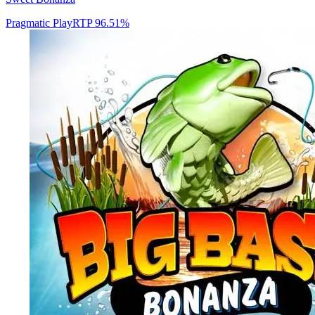
Pragmatic Play
RTP
96.51
%