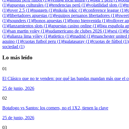
(
1
)
#
apuestas culturales
(
1
)
#
tendencias perú
(
1
)
#
volatilidad slots
(
1
)
#
t
(
1
)
#
over 2.5
(
1
)
#
nuggets
(
1
)
#
nikola jokic
(
1
)
#
conference league
(
1
)
#
(
1
)
#
libertadores apuestas
(
1
)
#
equipos peruanos libertadores
(
1
)
#
sweet
(
1
)
#
sounders
(
1
)
#
bonos apuestas
(
1
)
#
bono bienvenida
(
1
)
#
rollover a
(
1
)
#
lanzamientos slots
(
1
)
#
apuestas casino online
(
1
)
#
liga española a
(
1
)
#
san martin voley
(
1
)
#
sudamericano de clubes 2026
(
1
)
#
sesi
(
1
)
#
l
(
1
)
#
alianza lima vóley
(
1
)
#
atletico
(
1
)
#
madrid
(
1
)
#
manchester united
aquino
(
1
)
#
cuotas futbol peru
(
1
)
#
galatasaray
(
1
)
#
cuotas de fútbol
(
1
)
sociedad
(
1
)
Lo más leído
01
El Clásico que no te venden: por qué las bandas mandan más que el c
25 de junio, 2026
02
Botafogo vs Santos: los corners, no el 1X2, tienen la clave
25 de junio, 2026
03