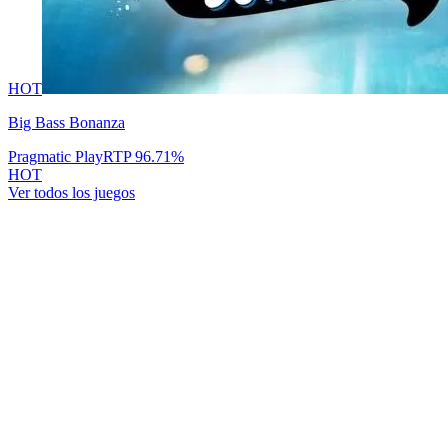
HOT
Big Bass Bonanza
Pragmatic Play
RTP
96.71
%
HOT
Ver todos los juegos