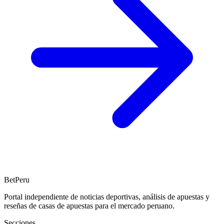
BetPeru
Portal independiente de noticias deportivas, análisis de apuestas y
reseñas de casas de apuestas para el mercado peruano.
Secciones