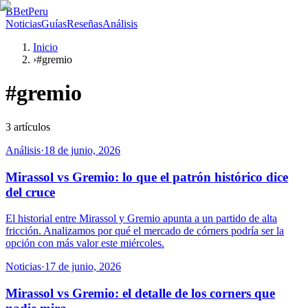
B
BetPeru
Noticias
Guías
Reseñas
Análisis
Inicio
›
#gremio
#
gremio
3
artículos
Análisis
·
18 de junio, 2026
Mirassol vs Gremio: lo que el patrón histórico dice
del cruce
El historial entre Mirassol y Gremio apunta a un partido de alta
fricción. Analizamos por qué el mercado de córners podría ser la
opción con más valor este miércoles.
Noticias
·
17 de junio, 2026
Mirassol vs Gremio: el detalle de los corners que