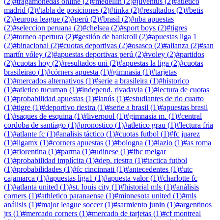
(
2
)
#
tragamonedas online
(
2
)
#
medellin
(
2
)
#
juventus
(
2
)
#
atletico
madrid
(
2
)
#
tabla de posiciones
(
2
)
#
tinka
(
2
)
#
resultados
(
2
)
#
betis
(
2
)
#
europa league
(
2
)
#
perú
(
2
)
#
brasil
(
2
)
#
nba apuestas
(
2
)
#
seleccion peruana
(
2
)
#
chelsea
(
2
)
#
sport boys
(
2
)
#
tigres
(
2
)
#
torneo apertura
(
2
)
#
gestión de bankroll
(
2
)
#
apuestas liga 1
(
2
)
#
binacional
(
2
)
#
cuotas deportivas
(
2
)
#
osasco
(
2
)
#
alianza
(
2
)
#
san
martín vóley
(
2
)
#
apuestas deportivas perú
(
2
)
#
voley
(
2
)
#
partidos
(
2
)
#
cuotas hoy
(
2
)
#
resultados uni
(
2
)
#
apuestas la liga
(
2
)
#
cuotas
brasileirao
(
1
)
#
córners apuesta
(
1
)
#
gimnasia
(
1
)
#
tarjetas
(
1
)
#
mercados alternativos
(
1
)
#
serie a brasileira
(
1
)
#
historico
(
1
)
#
atletico tucuman
(
1
)
#
independ. rivadavia
(
1
)
#
lectura de cuotas
(
1
)
#
probabilidad apuestas
(
1
)
#
lanús
(
1
)
#
estudiantes de rio cuarto
(
1
)
#
tigre
(
1
)
#
deportivo riestra
(
1
)
#
serie a brasil
(
1
)
#
apuestas brasil
(
1
)
#
saques de esquina
(
1
)
#
liverpool
(
1
)
#
gimnasia m.
(
1
)
#
central
cordoba de santiago
(
1
)
#
pronostico
(
1
)
#
atletico grau
(
1
)
#
lectura fria
(
1
)
#
atlante fc
(
1
)
#
analisis táctico
(
1
)
#
cuotas futbol
(
1
)
#
fc juarez
(
1
)
#
ligamx
(
1
)
#
corners apuestas
(
1
)
#
bologna
(
1
)
#
lazio
(
1
)
#
as roma
(
1
)
#
fiorentina
(
1
)
#
parma
(
1
)
#
udinese
(
1
)
#
fbc melgar
(
1
)
#
probabilidad implícita
(
1
)
#
dep. riestra
(
1
)
#
tactica futbol
(
1
)
#
probabilidades
(
1
)
#
fc cincinnati
(
1
)
#
antecedentes
(
1
)
#
utc
cajamarca
(
1
)
#
apuestas liga1
(
1
)
#
apuesta valor
(
1
)
#
charlotte fc
(
1
)
#
atlanta united
(
1
)
#
st. louis city
(
1
)
#
historial mls
(
1
)
#
análisis
corners
(
1
)
#
athletico paranaense
(
1
)
#
minnesota united
(
1
)
#
mls
análisis
(
1
)
#
major league soccer
(
1
)
#
sarmiento junin
(
1
)
#
argentinos
jrs
(
1
)
#
mercado corners
(
1
)
#
mercado de tarjetas
(
1
)
#
cf montreal