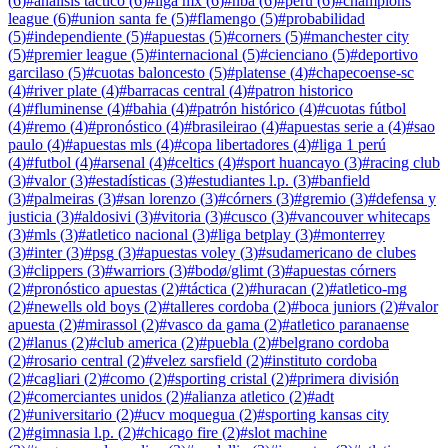
(
6
)
#
analisis tactico
(
6
)
#
liga mx
(
6
)
#
nba
(
6
)
#
peru
(
6
)
#
champions
league
(
6
)
#
union santa fe
(
5
)
#
flamengo
(
5
)
#
probabilidad
(
5
)
#
independiente
(
5
)
#
apuestas
(
5
)
#
corners
(
5
)
#
manchester city
(
5
)
#
premier league
(
5
)
#
internacional
(
5
)
#
cienciano
(
5
)
#
deportivo
garcilaso
(
5
)
#
cuotas baloncesto
(
5
)
#
platense
(
4
)
#
chapecoense-sc
(
4
)
#
river plate
(
4
)
#
barracas central
(
4
)
#
patron historico
(
4
)
#
fluminense
(
4
)
#
bahia
(
4
)
#
patrón histórico
(
4
)
#
cuotas fútbol
(
4
)
#
remo
(
4
)
#
pronóstico
(
4
)
#
brasileirao
(
4
)
#
apuestas serie a
(
4
)
#
sao
paulo
(
4
)
#
apuestas mls
(
4
)
#
copa libertadores
(
4
)
#
liga 1 perú
(
4
)
#
futbol
(
4
)
#
arsenal
(
4
)
#
celtics
(
4
)
#
sport huancayo
(
3
)
#
racing club
(
3
)
#
valor
(
3
)
#
estadísticas
(
3
)
#
estudiantes l.p.
(
3
)
#
banfield
(
3
)
#
palmeiras
(
3
)
#
san lorenzo
(
3
)
#
córners
(
3
)
#
gremio
(
3
)
#
defensa y
justicia
(
3
)
#
aldosivi
(
3
)
#
vitoria
(
3
)
#
cusco
(
3
)
#
vancouver whitecaps
(
3
)
#
mls
(
3
)
#
atletico nacional
(
3
)
#
liga betplay
(
3
)
#
monterrey
(
3
)
#
inter
(
3
)
#
psg
(
3
)
#
apuestas voley
(
3
)
#
sudamericano de clubes
(
3
)
#
clippers
(
3
)
#
warriors
(
3
)
#
bodø/glimt
(
3
)
#
apuestas córners
(
2
)
#
pronóstico apuestas
(
2
)
#
táctica
(
2
)
#
huracan
(
2
)
#
atletico-mg
(
2
)
#
newells old boys
(
2
)
#
talleres cordoba
(
2
)
#
boca juniors
(
2
)
#
valor
apuesta
(
2
)
#
mirassol
(
2
)
#
vasco da gama
(
2
)
#
atletico paranaense
(
2
)
#
lanus
(
2
)
#
club america
(
2
)
#
puebla
(
2
)
#
belgrano cordoba
(
2
)
#
rosario central
(
2
)
#
velez sarsfield
(
2
)
#
instituto cordoba
(
2
)
#
cagliari
(
2
)
#
como
(
2
)
#
sporting cristal
(
2
)
#
primera división
(
2
)
#
comerciantes unidos
(
2
)
#
alianza atletico
(
2
)
#
adt
(
2
)
#
universitario
(
2
)
#
ucv moquegua
(
2
)
#
sporting kansas city
(
2
)
#
gimnasia l.p.
(
2
)
#
chicago fire
(
2
)
#
slot machine