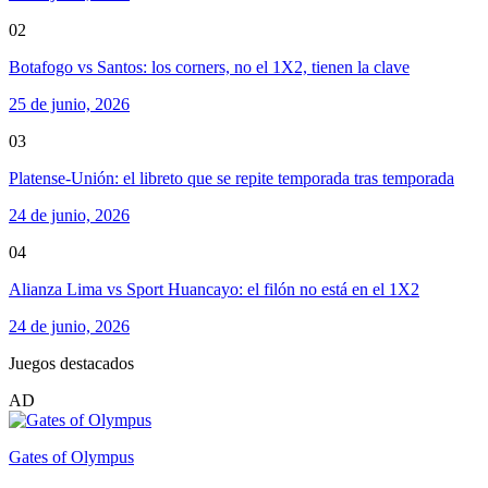
02
Botafogo vs Santos: los corners, no el 1X2, tienen la clave
25 de junio, 2026
03
Platense-Unión: el libreto que se repite temporada tras temporada
24 de junio, 2026
04
Alianza Lima vs Sport Huancayo: el filón no está en el 1X2
24 de junio, 2026
Juegos destacados
AD
Gates of Olympus