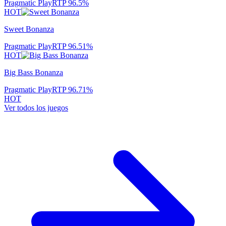
Pragmatic Play
RTP
96.5
%
HOT
Sweet Bonanza
Pragmatic Play
RTP
96.51
%
HOT
Big Bass Bonanza
Pragmatic Play
RTP
96.71
%
HOT
Ver todos los juegos