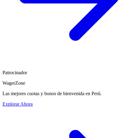
Patrocinador
WagerZone
Las mejores cuotas y bonos de bienvenida en Perú.
Explorar Ahora