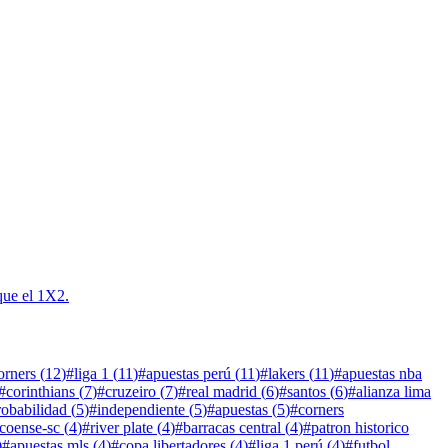
que el 1X2.
orners
(
12
)
#
liga 1
(
11
)
#
apuestas perú
(
11
)
#
lakers
(
11
)
#
apuestas nba
#
corinthians
(
7
)
#
cruzeiro
(
7
)
#
real madrid
(
6
)
#
santos
(
6
)
#
alianza lima
robabilidad
(
5
)
#
independiente
(
5
)
#
apuestas
(
5
)
#
corners
coense-sc
(
4
)
#
river plate
(
4
)
#
barracas central
(
4
)
#
patron historico
)
#
apuestas mls
(
4
)
#
copa libertadores
(
4
)
#
liga 1 perú
(
4
)
#
futbol