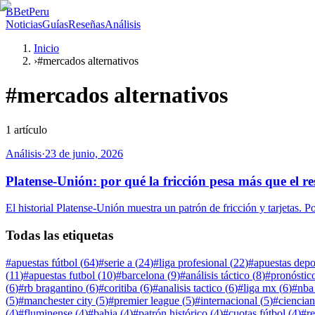
B
BetPeru
Noticias
Guías
Reseñas
Análisis
Inicio
›
#mercados alternativos
#
mercados alternativos
1
artículo
Análisis
·
23 de junio, 2026
Platense-Unión: por qué la fricción pesa más que el r
El historial Platense-Unión muestra un patrón de fricción y tarjetas.
Todas las etiquetas
#
apuestas fútbol
(
64
)
#
serie a
(
24
)
#
liga profesional
(
22
)
#
apuestas depo
(
11
)
#
apuestas futbol
(
10
)
#
barcelona
(
9
)
#
análisis táctico
(
8
)
#
pronóstic
(
6
)
#
rb bragantino
(
6
)
#
coritiba
(
6
)
#
analisis tactico
(
6
)
#
liga mx
(
6
)
#
nba
(
5
)
#
manchester city
(
5
)
#
premier league
(
5
)
#
internacional
(
5
)
#
ciencia
(
4
)
#
fluminense
(
4
)
#
bahia
(
4
)
#
patrón histórico
(
4
)
#
cuotas fútbol
(
4
)
#
r