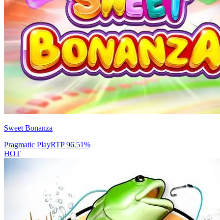
Sweet Bonanza
Pragmatic Play
RTP
96.51
%
HOT