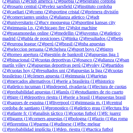
(
2
)
#
lanus
(
2
)
#
club america
(
2
)
#
puebla
(
2
)
#
belgrano cordoba
(
2
)
#
rosario central
(
2
)
#
velez sarsfield
(
2
)
#
instituto cordoba
(
2
)
#
cagliari
(
2
)
#
como
(
2
)
#
sporting cristal
(
2
)
#
primera división
(
2
)
#
comerciantes unidos
(
2
)
#
alianza atletico
(
2
)
#
adt
(
2
)
#
universitario
(
2
)
#
ucv moquegua
(
2
)
#
sporting kansas city
(
2
)
#
gimnasia l.p.
(
2
)
#
chicago fire
(
2
)
#
slot machine
(
2
)
#
tragamonedas online
(
2
)
#
medellin
(
2
)
#
juventus
(
2
)
#
atletico
madrid
(
2
)
#
tabla de posiciones
(
2
)
#
tinka
(
2
)
#
resultados
(
2
)
#
betis
(
2
)
#
europa league
(
2
)
#
perú
(
2
)
#
brasil
(
2
)
#
nba apuestas
(
2
)
#
seleccion peruana
(
2
)
#
chelsea
(
2
)
#
sport boys
(
2
)
#
tigres
(
2
)
#
torneo apertura
(
2
)
#
gestión de bankroll
(
2
)
#
apuestas liga 1
(
2
)
#
binacional
(
2
)
#
cuotas deportivas
(
2
)
#
osasco
(
2
)
#
alianza
(
2
)
#
san
martín vóley
(
2
)
#
apuestas deportivas perú
(
2
)
#
voley
(
2
)
#
partidos
(
2
)
#
cuotas hoy
(
2
)
#
resultados uni
(
2
)
#
apuestas la liga
(
2
)
#
cuotas
brasileirao
(
1
)
#
córners apuesta
(
1
)
#
gimnasia
(
1
)
#
tarjetas
(
1
)
#
mercados alternativos
(
1
)
#
serie a brasileira
(
1
)
#
historico
(
1
)
#
atletico tucuman
(
1
)
#
independ. rivadavia
(
1
)
#
lectura de cuotas
(
1
)
#
probabilidad apuestas
(
1
)
#
lanús
(
1
)
#
estudiantes de rio cuarto
(
1
)
#
tigre
(
1
)
#
deportivo riestra
(
1
)
#
serie a brasil
(
1
)
#
apuestas brasil
(
1
)
#
saques de esquina
(
1
)
#
liverpool
(
1
)
#
gimnasia m.
(
1
)
#
central
cordoba de santiago
(
1
)
#
pronostico
(
1
)
#
atletico grau
(
1
)
#
lectura fria
(
1
)
#
atlante fc
(
1
)
#
analisis táctico
(
1
)
#
cuotas futbol
(
1
)
#
fc juarez
(
1
)
#
ligamx
(
1
)
#
corners apuestas
(
1
)
#
bologna
(
1
)
#
lazio
(
1
)
#
as roma
(
1
)
#
fiorentina
(
1
)
#
parma
(
1
)
#
udinese
(
1
)
#
fbc melgar
(
1
)
#
probabilidad implícita
(
1
)
#
dep. riestra
(
1
)
#
tactica futbol