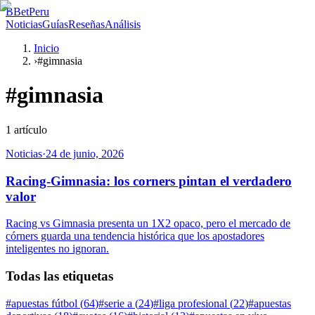
B
BetPeru
Noticias
Guías
Reseñas
Análisis
Inicio
›
#gimnasia
#
gimnasia
1
artículo
Noticias
·
24 de junio, 2026
Racing-Gimnasia: los corners pintan el verdadero
valor
Racing vs Gimnasia presenta un 1X2 opaco, pero el mercado de
córners guarda una tendencia histórica que los apostadores
inteligentes no ignoran.
Todas las etiquetas
#
apuestas fútbol
(
64
)
#
serie a
(
24
)
#
liga profesional
(
22
)
#
apuestas