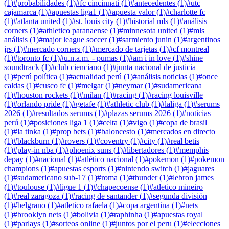
(
1
)
#
probabilidades
(
1
)
#
fc cincinnati
(
1
)
#
antecedentes
(
1
)
#
utc
cajamarca
(
1
)
#
apuestas liga1
(
1
)
#
apuesta valor
(
1
)
#
charlotte fc
(
1
)
#
atlanta united
(
1
)
#
st. louis city
(
1
)
#
historial mls
(
1
)
#
análisis
corners
(
1
)
#
athletico paranaense
(
1
)
#
minnesota united
(
1
)
#
mls
análisis
(
1
)
#
major league soccer
(
1
)
#
sarmiento junin
(
1
)
#
argentinos
jrs
(
1
)
#
mercado corners
(
1
)
#
mercado de tarjetas
(
1
)
#
cf montreal
(
1
)
#
toronto fc
(
1
)
#
u.n.a.m. - pumas
(
1
)
#
am i in love
(
1
)
#
shine
soundtrack
(
1
)
#
club cienciano
(
1
)
#
junta nacional de justicia
(
1
)
#
perú política
(
1
)
#
actualidad perú
(
1
)
#
análisis noticias
(
1
)
#
once
caldas
(
1
)
#
cusco fc
(
1
)
#
melgar
(
1
)
#
neymar
(
1
)
#
sudamericana
(
1
)
#
houston rockets
(
1
)
#
milan
(
1
)
#
racing
(
1
)
#
racing louisville
(
1
)
#
orlando pride
(
1
)
#
getafe
(
1
)
#
athletic club
(
1
)
#
laliga
(
1
)
#
serums
2026
(
1
)
#
resultados serums
(
1
)
#
plazas serums 2026
(
1
)
#
noticias
perú
(
1
)
#
posiciones liga 1
(
1
)
#
celta
(
1
)
#
vigo
(
1
)
#
copa de brasil
(
1
)
#
la tinka
(
1
)
#
prop bets
(
1
)
#
baloncesto
(
1
)
#
mercados en directo
(
1
)
#
blackburn
(
1
)
#
rovers
(
1
)
#
coventry
(
1
)
#
city
(
1
)
#
real betis
(
1
)
#
play-in nba
(
1
)
#
phoenix suns
(
1
)
#
libertadores
(
1
)
#
memphis
depay
(
1
)
#
nacional
(
1
)
#
atlético nacional
(
1
)
#
pokemon
(
1
)
#
pokemon
champions
(
1
)
#
apuestas esports
(
1
)
#
nintendo switch
(
1
)
#
jaguares
(
1
)
#
sudamericano sub-17
(
1
)
#
roma
(
1
)
#
thunder
(
1
)
#
lebron james
(
1
)
#
toulouse
(
1
)
#
ligue 1
(
1
)
#
chapecoense
(
1
)
#
atletico mineiro
(
1
)
#
real zaragoza
(
1
)
#
racing de santander
(
1
)
#
segunda división
(
1
)
#
belgrano
(
1
)
#
atletico rafaela
(
1
)
#
copa argentina
(
1
)
#
nets
(
1
)
#
brooklyn nets
(
1
)
#
bolivia
(
1
)
#
raphinha
(
1
)
#
apuestas royal
(
1
)
#
parlays
(
1
)
#
sorteos online
(
1
)
#
juntos por el peru
(
1
)
#
elecciones