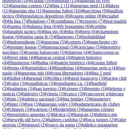
deportivas
(
18
)
#
cuotas
(
16
)
#
historial
(
13
)
#
apuestas en vivo
(
13
)
#
apuestas corners
(
12
)
#
liga 1
(
11
)
#
apuestas perú
(
11
)
#
lakers
(
11
)
#
apuestas nba
(
11
)
#
apuestas futbol
(
10
)
#
barcelona
(
9
)
#
análisis
táctico
(
8
)
#
pronósticos deportivos
(
8
)
#
casino online
(
8
)
#
ecuabet
(
8
)
#
la liga
(
7
)
#
botafogo
(
7
)
#
corinthians
(
7
)
#
cruzeiro
(
7
)
#
real madrid
(
6
)
#
santos
(
6
)
#
alianza lima
(
6
)
#
rb bragantino
(
6
)
#
coritiba
(
6
)
#
analisis tactico
(
6
)
#
liga mx
(
6
)
#
nba
(
6
)
#
peru
(
6
)
#
champions
league
(
6
)
#
union santa fe
(
5
)
#
flamengo
(
5
)
#
probabilidad
(
5
)
#
independiente
(
5
)
#
apuestas
(
5
)
#
corners
(
5
)
#
manchester city
(
5
)
#
premier league
(
5
)
#
internacional
(
5
)
#
cienciano
(
5
)
#
deportivo
garcilaso
(
5
)
#
cuotas baloncesto
(
5
)
#
platense
(
4
)
#
chapecoense-sc
(
4
)
#
river plate
(
4
)
#
barracas central
(
4
)
#
patron historico
(
4
)
#
fluminense
(
4
)
#
bahia
(
4
)
#
patrón histórico
(
4
)
#
cuotas fútbol
(
4
)
#
remo
(
4
)
#
pronóstico
(
4
)
#
brasileirao
(
4
)
#
apuestas serie a
(
4
)
#
sao
paulo
(
4
)
#
apuestas mls
(
4
)
#
copa libertadores
(
4
)
#
liga 1 perú
(
4
)
#
futbol
(
4
)
#
arsenal
(
4
)
#
celtics
(
4
)
#
sport huancayo
(
3
)
#
racing club
(
3
)
#
valor
(
3
)
#
estadísticas
(
3
)
#
estudiantes l.p.
(
3
)
#
banfield
(
3
)
#
palmeiras
(
3
)
#
san lorenzo
(
3
)
#
córners
(
3
)
#
gremio
(
3
)
#
defensa y
justicia
(
3
)
#
aldosivi
(
3
)
#
vitoria
(
3
)
#
cusco
(
3
)
#
vancouver whitecaps
(
3
)
#
mls
(
3
)
#
atletico nacional
(
3
)
#
liga betplay
(
3
)
#
monterrey
(
3
)
#
inter
(
3
)
#
psg
(
3
)
#
apuestas voley
(
3
)
#
sudamericano de clubes
(
3
)
#
clippers
(
3
)
#
warriors
(
3
)
#
bodø/glimt
(
3
)
#
apuestas córners
(
2
)
#
pronóstico apuestas
(
2
)
#
táctica
(
2
)
#
huracan
(
2
)
#
atletico-mg
(
2
)
#
newells old boys
(
2
)
#
talleres cordoba
(
2
)
#
boca juniors
(
2
)
#
valor
apuesta
(
2
)
#
mirassol
(
2
)
#
vasco da gama
(
2
)
#
atletico paranaense